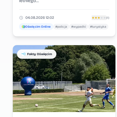
letniego...
04.08.2026 12:02
★
★
★
★
★
(1)
Oświęcim Online
#policja
#wypadki
#turystyka
Fakty Oświęcim