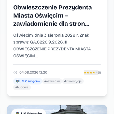
Obwieszczenie Prezydenta
Miasta Oświęcim –
zawiadomienie dla stron
postępowania
Oświęcim, dnia 3 sierpnia 2026 r. Znak
GA.6220.9.2026.III w sprawie
sprawy: GA.6220.9.2026.III
wydania decyzji o
OBWIESZCZENIE PREZYDENTA MIASTA
środowiskowych
OŚWIĘCIM...
uwarunkowaniach dla
przedsięwzięcia pn.: „Budowa
04.08.2026 12:20
★
★
★
★
★
(1)
7 budynków usługowo-
UM Oświęcim
#oswiecim
#inwestycje
handlowych wraz z
#budowa
instalacjam...
UM Oświęcim