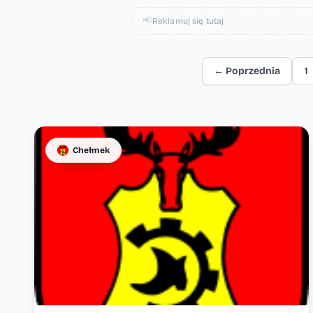
📢
Reklamuj się tutaj
← Poprzednia
1
Lista artykułów
Chełmek