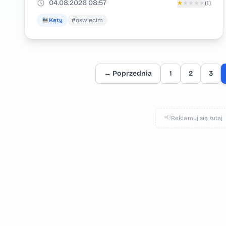
04.08.2026 08:57
★
★
★
★
★
(1)
Kęty
#oswiecim
← Poprzednia
1
2
3
📢
Reklamuj się tutaj