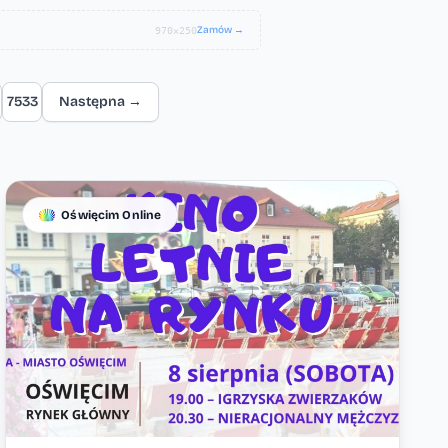
Zamów →
970×250
7533
Następna →
Oświęcim Online