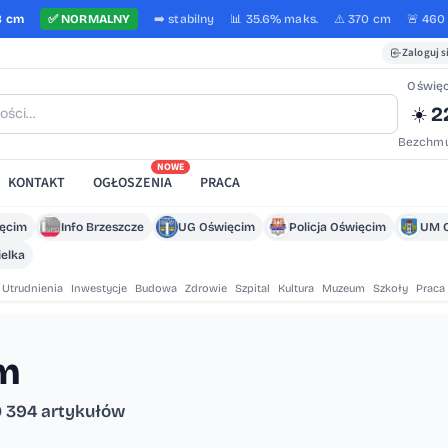
8 cm
✅
NORMALNY
➡️
stabilny
📊 35.6%
maks.
⚠️ 370 cm
🚨 460
Zaloguj s
Oświę
2
☀️
Bezchmu
NOWE
KONTAKT
OGŁOSZENIA
PRACA
ięcim
Info Brzeszcze
UG Oświęcim
Policja Oświęcim
UM 
elka
Utrudnienia
Inwestycje
Budowa
Zdrowie
Szpital
Kultura
Muzeum
Szkoły
Praca
im
 394 artykułów