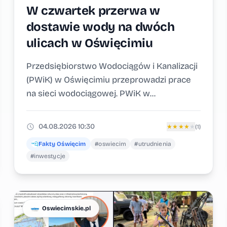
W czwartek przerwa w
dostawie wody na dwóch
ulicach w Oświęcimiu
Przedsiębiorstwo Wodociągów i Kanalizacji
(PWiK) w Oświęcimiu przeprowadzi prace
na sieci wodociągowej. PWiK w...
04.08.2026 10:30
★
★
★
★
★
(1)
Fakty Oświęcim
#oswiecim
#utrudnienia
#inwestycje
Oswiecimskie.pl