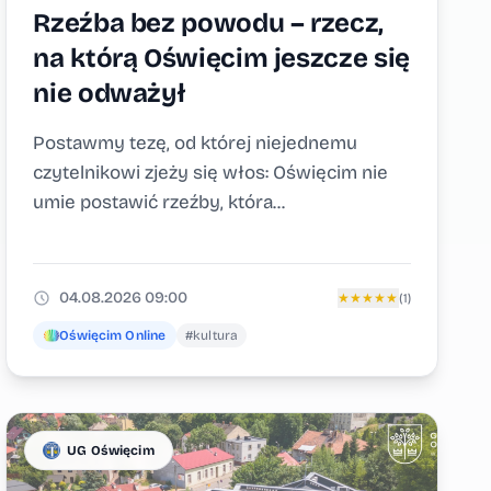
Rzeźba bez powodu – rzecz,
na którą Oświęcim jeszcze się
nie odważył
Postawmy tezę, od której niejednemu
czytelnikowi zjeży się włos: Oświęcim nie
umie postawić rzeźby, która...
04.08.2026 09:00
★
★
★
★
★
(1)
Oświęcim Online
#kultura
UG Oświęcim