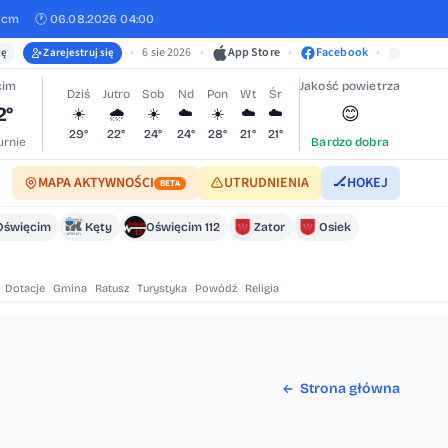
 cm
🕐 06.08.2026 04:00
•
6 sie 2026
•
App Store
•
Facebook
•
ię
Zarejestruj się
cim
Jakość powietrza
Dziś
Jutro
Sob
Nd
Pon
Wt
Śr
2°
😊
☀️
🌧️
☀️
☁️
☀️
☁️
☁️
29°
22°
24°
24°
28°
21°
21°
rnie
Bardzo dobra
MAPA AKTYWNOŚCI
UTRUDNIENIA
🏒
HOKEJ
BETA
Oświęcim
Kęty
Oświęcim 112
Zator
Osiek
Dotacje
Gmina
Ratusz
Turystyka
Powódź
Religia
Strona główna