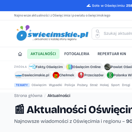
🌊
Soła w Oświęcimiu:
25
Najnowsze aktualności z Oświęcimia i powiatu oświęcimskiego
AKTUALNOŚCI
FOTOGALERIA
REPERTUAR KIN
Fakty Oświęcim
Oświęcim Online
Powiat Ośw
ŹRÓDŁA
Oswiecimskie.pl
Chełmek
Przeciszów
Polanka Wi
Oświęcim
Wypadki
Policja
Pożary
Straż
Hokej
Sport
Drogi
TEMATY
Strona główna
/
Aktualności
📰
Aktualności Oświęc
Najnowsze wiadomości z Oświęcimia i regionu –
90