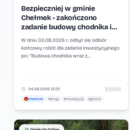
Bezpieczniej w gminie
Chełmek - zakończono
zadanie budowy chodnika i
przejścia dla pieszych w
W dniu 03.08.2026 r. odbył się odbiór
Chełmku
końcowy robót dla zadania inwestycyjnego
pn.: "Budowa chodnika wraz z...
04.08.2026 12:25
★
★
★
★
★
Chełmek
#drogi
#inwestycje
#gmina
Oświęcim Online