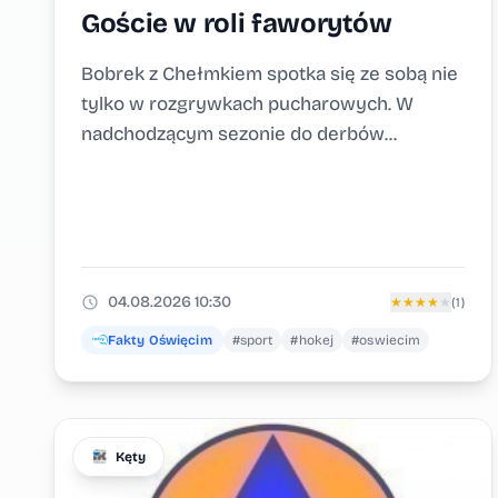
Goście w roli faworytów
Bobrek z Chełmkiem spotka się ze sobą nie
tylko w rozgrywkach pucharowych. W
nadchodzącym sezonie do derbów...
04.08.2026 10:30
★
★
★
★
★
(1)
Fakty Oświęcim
#sport
#hokej
#oswiecim
Kęty