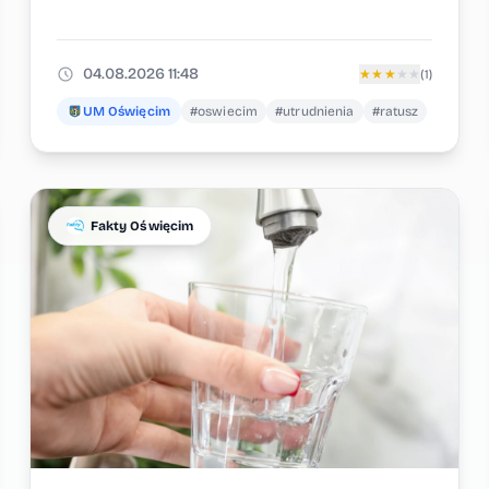
04.08.2026 11:48
★
★
★
★
★
(1)
UM Oświęcim
#oswiecim
#utrudnienia
#ratusz
Fakty Oświęcim