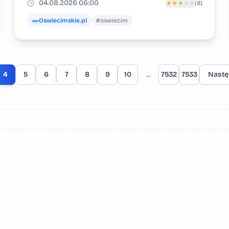
04.08.2026 06:00
★
★
★
★
★
(8)
Oswiecimskie.pl
#oswiecim
4
5
6
7
8
9
10
...
7532
7533
Nast