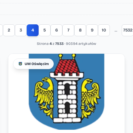
2
3
4
5
6
7
8
9
10
...
7532
Strona
4
z
7533
· 90394 artykułów
UM Oświęcim