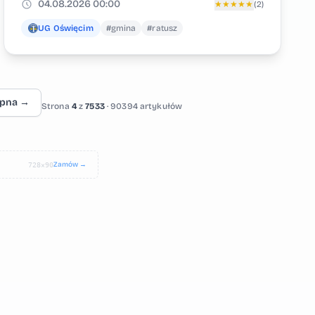
04.08.2026 00:00
★
★
★
★
★
(2)
UG Oświęcim
#gmina
#ratusz
ępna →
Strona
4
z
7533
· 90394 artykułów
Zamów →
728×90