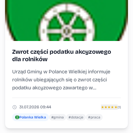
Zwrot części podatku akcyzowego
dla rolników
Urząd Gminy w Polance Wielkiej informuje
rolników ubiegających się o zwrot części
podatku akcyzowego zawartego w...
31.07.2026 09:44
★
★
★
★
★
(1)
Polanka Wielka
#gmina
#dotacje
#praca