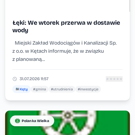
Łęki: We wtorek przerwa w dostawie
wody
Miejski Zakład Wodociągów i Kanalizacji Sp.
z o.o. w Kętach informuje, że w związku
z planowaną...
31.07.2026 11:57
★
★
★
★
★
Kęty
#gmina
#utrudnienia
#inwestycje
Polanka Wielka