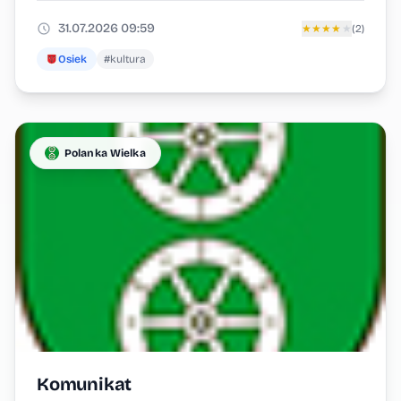
31.07.2026 09:59
★
★
★
★
★
(2)
Osiek
#kultura
Polanka Wielka
Komunikat