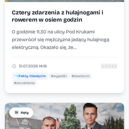
Cztery zdarzenia z hulajnogami i
rowerem w osiem godzin
O godzinie 11.30 na ulicy Pod Krukami
przewrócił się mężczyzna jadący hulajnogą
elektryczną. Okazało się, że...
31.07.2026 14:16
★
★
★
★
★
Fakty Oświęcim
#wypadki
#oswiecim
#utrudnienia
Kęty