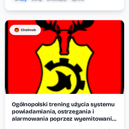
Chełmek
Ogólnopolski trening użycia systemu
powiadamiania, ostrzegania i
alarmowania poprzez wyemitowanie
sygnału akustycznego syren