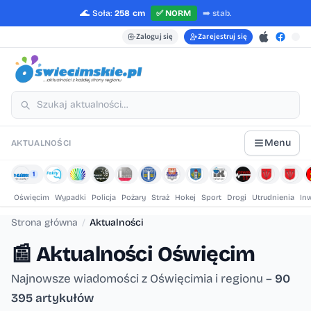
🌊
Soła:
258 cm
✅
NORM
➡️
stab.
Zaloguj się
Zarejestruj się
Menu
AKTUALNOŚCI
1
Oświęcim
Wypadki
Policja
Pożary
Straż
Hokej
Sport
Drogi
Utrudnienia
In
Strona główna
/
Aktualności
📰
Aktualności Oświęcim
Najnowsze wiadomości z Oświęcimia i regionu –
90
395 artykułów