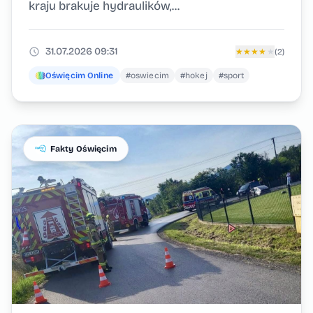
kraju brakuje hydraulików,...
31.07.2026 09:31
★
★
★
★
★
(2)
Oświęcim Online
#oswiecim
#hokej
#sport
Fakty Oświęcim