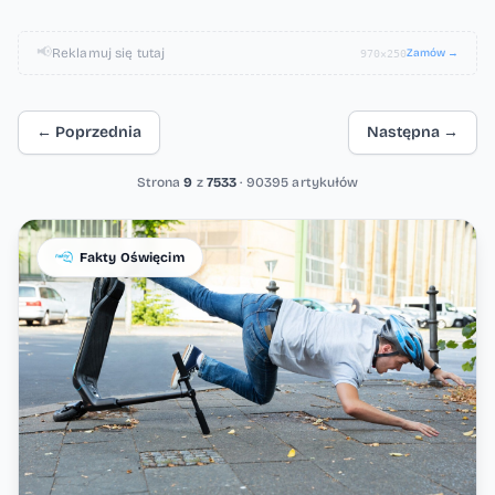
📢
Reklamuj się tutaj
Zamów →
970×250
← Poprzednia
Następna →
Strona
9
z
7533
· 90395 artykułów
Lista artykułów
Fakty Oświęcim