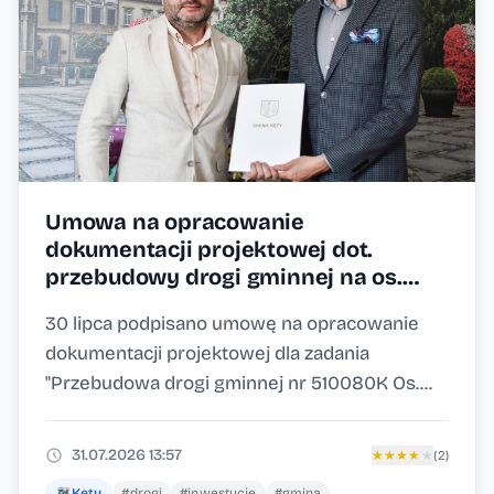
Umowa na opracowanie
dokumentacji projektowej dot.
przebudowy drogi gminnej na os.
Nad Sołą w Kętach podpisana!
30 lipca podpisano umowę na opracowanie
dokumentacji projektowej dla zadania
"Przebudowa drogi gminnej nr 510080K Os....
31.07.2026 13:57
★
★
★
★
★
(2)
Kęty
#drogi
#inwestycje
#gmina