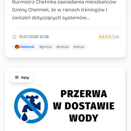
Burmistrz Chełmka zawiadamia mieszkańców
alarmowych.
Gminy Chełmek, że w ramach treningów i
ćwiczeń dotyczących systemów...
31.07.2026 12:38
★
★
★
★
★
(3)
Chełmek
#gmina
#ratusz
#straz
Kęty