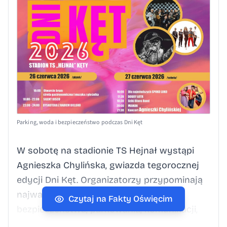
Parking, woda i bezpieczeństwo podczas Dni Kęt
W sobotę na stadionie TS Hejnał wystąpi
Agnieszka Chylińska, gwiazda tegorocznej
edycji Dni Kęt. Organizatorzy przypominają
najważniejsze informacje dotyczące
Czytaj na Fakty Oświęcim
bezpieczeństwa, parkowania, komunikacji,
wody pitnej oraz zasad obowiązujących