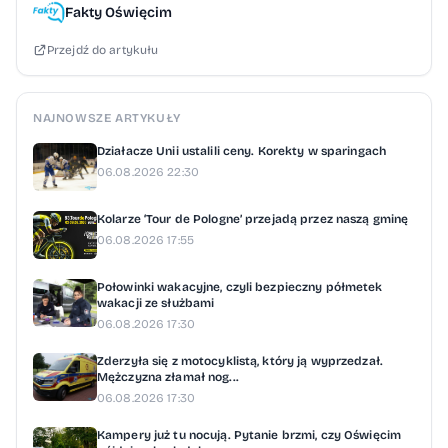
Fakty Oświęcim
Hejnał oraz jego bezpośrednie otoczenie są
Przejdź do artykułu
objęte zakazem lotów bezzałogowych
statków powietrznych. Zakaz wynika
z przepisów prawa Unii Europejskiej, które
NAJNOWSZE ARTYKUŁY
zabraniają wykonywania lotów nad
Działacze Unii ustalili ceny. Korekty w sparingach
zgromadzeniami osób. Wyjątek stanowi
06.08.2026 22:30
wyłącznie dron organizatora. Posłuży on do
Kolarze ‘Tour de Pologne’ przejadą przez naszą gminę
przygotowania oficjalnej relacji wideo
06.08.2026 17:55
z wydarzenia. Dom Kultury w Kętach i Gmina
Kęty podkreślają, że priorytetem jest
Połowinki wakacyjne, czyli bezpieczny półmetek
wakacji ze służbami
bezpieczeństwo uczestników. Ze sceny
06.08.2026 17:30
będą regularnie przekazywane komunikaty
Zderzyła się z motocyklistą, który ją wyprzedzał.
dotyczące zasad bezpieczeństwa, lokalizacji
Mężczyzna złamał nog...
06.08.2026 17:30
punktu medycznego oraz miejsc, w których
dostępna jest darmowa woda pitna.
Kampery już tu nocują. Pytanie brzmi, czy Oświęcim