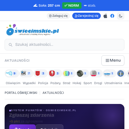
🌊
Soła:
257 cm
✅
NORM
➡️
stab.
Zaloguj się
Zarejestruj się
Menu
AKTUALNOŚCI
9
7
3
3
1
1
1
1
Oświęcim
Wypadki
Policja
Pożary
Straż
Hokej
Sport
Drogi
Utrudnienia
In
PORTAL OŚWIĘCIMSKI
|
AKTUALNOŚCI
SYSTEM PUNKTÓW · OSWIECIMSKIE.PL
Oceniaj treści
+1 pkt
za ocenę