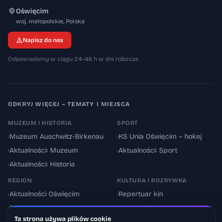
Oświęcim
32-600
woj. małopolskie
,
Polska
Napisz do nas
Odpowiadamy w ciągu 24–48 h w dni robocze
ODKRYJ WIĘCEJ – TEMATY I MIEJSCA
MUZEUM I HISTORIA
SPORT
›
Muzeum Auschwitz-Birkenau
›
KS Unia Oświęcim – hokej
›
Aktualności: Muzeum
›
Aktualności: Sport
›
Aktualności: Historia
REGION
KULTURA I ROZRYWKA
›
Aktualności Oświęcim
›
Repertuar kin
›
Powiat oświęcimski
›
Aktualności: Kultura
Ta strona używa plików cookie
›
Utrudnienia drogowe
›
Events & Wydarzenia