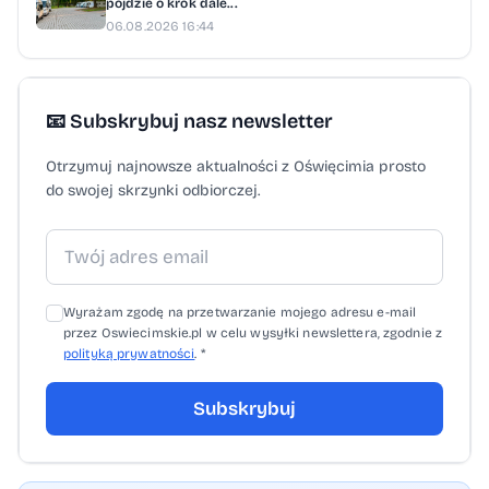
pójdzie o krok dale...
Organizatorzy apelują o stosowanie się do
06.08.2026 16:44
zaleceń, wcześniejsze zaplanowanie dojazdu
i korzystanie z komunikacji publicznej. Ma to
ułatwić sprawną organizację jednego
📧 Subskrybuj nasz newsletter
z największych wydarzeń plenerowych
Otrzymuj najnowsze aktualności z Oświęcimia prosto
w gminie.
do swojej skrzynki odbiorczej.
Wyrażam zgodę na przetwarzanie mojego adresu e-mail
przez Oswiecimskie.pl w celu wysyłki newslettera, zgodnie z
polityką prywatności
. *
Subskrybuj