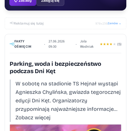
📋 Zasady
Zaloguj się
📢
Reklamuj się tutaj
Zamów →
970×250
FAKTY
27.06.2026
Jola
•
•
★
★
★
★
★
(5)
OŚWIĘCIM
09:30
Wodniak
Parking, woda i bezpieczeństwo
podczas Dni Kęt
W sobotę na stadionie TS Hejnał wystąpi
Agnieszka Chylińska, gwiazda tegorocznej
edycji Dni Kęt. Organizatorzy
przypominają najważniejsze informacje…
Zobacz więcej