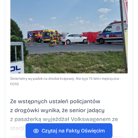
Śmiertelny wypadek na drodze krajowej. Nie żyje 75-letni mężczyzna -
FOTO
Ze wstępnych ustaleń policjantów
z drogówki wynika, że senior jadący
z pasażerką wyjeżdżał Volkswagenem ze
stacji paliw. Podczas skrętu w lewo nie
Czytaj na Fakty Oświęcim
ustąpił pierwszeństwa przejazdu jadącemu