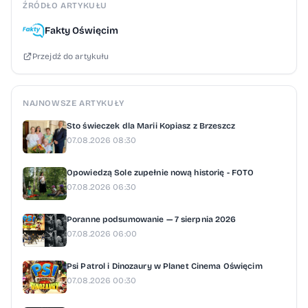
ŹRÓDŁO ARTYKUŁU
Fakty Oświęcim
Przejdź do artykułu
NAJNOWSZE ARTYKUŁY
Sto świeczek dla Marii Kopiasz z Brzeszcz
07.08.2026 08:30
Opowiedzą Sole zupełnie nową historię - FOTO
07.08.2026 06:30
Poranne podsumowanie — 7 sierpnia 2026
07.08.2026 06:00
Psi Patrol i Dinozaury w Planet Cinema Oświęcim
07.08.2026 00:30