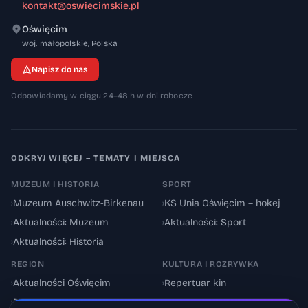
kontakt@oswiecimskie.pl
Oświęcim
32-600
woj. małopolskie
,
Polska
Napisz do nas
Odpowiadamy w ciągu 24–48 h w dni robocze
ODKRYJ WIĘCEJ – TEMATY I MIEJSCA
MUZEUM I HISTORIA
SPORT
›
Muzeum Auschwitz-Birkenau
›
KS Unia Oświęcim – hokej
›
Aktualności: Muzeum
›
Aktualności: Sport
›
Aktualności: Historia
REGION
KULTURA I ROZRYWKA
›
Aktualności Oświęcim
›
Repertuar kin
›
Powiat oświęcimski
›
Aktualności: Kultura