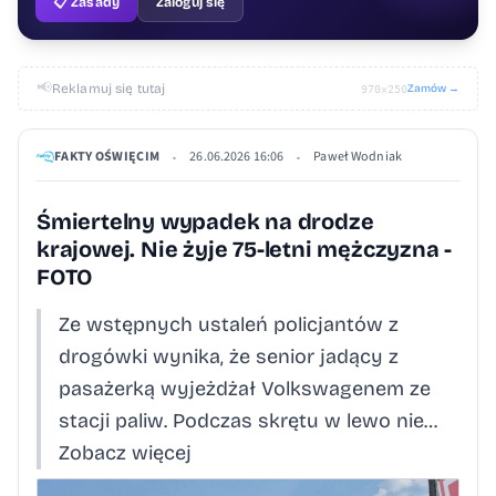
📋 Zasady
Zaloguj się
📢
Reklamuj się tutaj
Zamów →
970×250
FAKTY OŚWIĘCIM
26.06.2026 16:06
Paweł Wodniak
•
•
Śmiertelny wypadek na drodze
krajowej. Nie żyje 75-letni mężczyzna -
FOTO
Ze wstępnych ustaleń policjantów z
drogówki wynika, że senior jadący z
pasażerką wyjeżdżał Volkswagenem ze
stacji paliw. Podczas skrętu w lewo nie…
Zobacz więcej