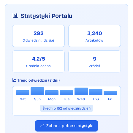
📊
Statystyki Portalu
292
3,240
Odwiedziny dzisiaj
Artykułów
4.2/5
9
Średnia ocena
Źródeł
📈 Trend odwiedzin (7 dni)
Sat
Sun
Mon
Tue
Wed
Thu
Fri
Średnio 152 odwiedzin/dzień
📈
Zobacz pełne statystyki