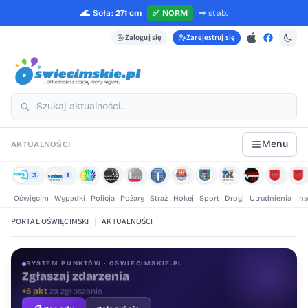
🌊
Soła:
271 cm
✅
NORM
➡️
stab.
Zaloguj się
Zarejestruj się
Menu
AKTUALNOŚCI
3
1
Oświęcim
Wypadki
Policja
Pożary
Straż
Hokej
Sport
Drogi
Utrudnienia
In
PORTAL OŚWIĘCIMSKI
|
AKTUALNOŚCI
SYSTEM PUNKTÓW · OSWIECIMSKIE.PL
Oceniaj treści
+1 pkt
za ocenę