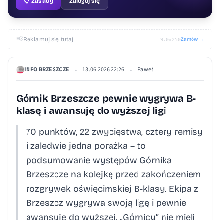
📋 Zasady
Zaloguj się
📢
Reklamuj się tutaj
Zamów →
970×250
INFO BRZESZCZE
13.06.2026 22:26
Paweł
•
•
Górnik Brzeszcze pewnie wygrywa B-
klasę i awansuję do wyższej ligi
70 punktów, 22 zwycięstwa, cztery remisy
i zaledwie jedna porażka – to
podsumowanie występów Górnika
Brzeszcze na kolejkę przed zakończeniem
rozgrywek oświęcimskiej B-klasy. Ekipa z
Brzeszcz wygrywa swoją ligę i pewnie
awansuje do wyższej. „Górnicy” nie mieli