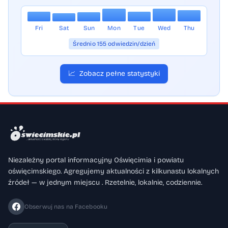
Fri
Sat
Sun
Mon
Tue
Wed
Thu
Średnio 155 odwiedzin/dzień
📈
Zobacz pełne statystyki
Niezależny portal informacyjny Oświęcimia i powiatu
oświęcimskiego. Agregujemy aktualności z kilkunastu lokalnych
źródeł — w jednym miejscu . Rzetelnie, lokalnie, codziennie.
Obserwuj nas na Facebooku