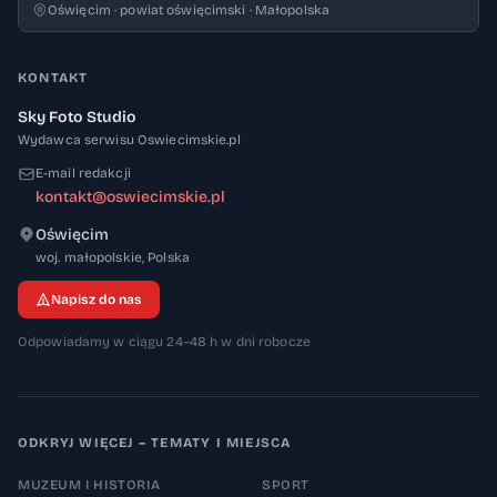
Oświęcim · powiat oświęcimski · Małopolska
KONTAKT
Sky Foto Studio
Wydawca serwisu Oswiecimskie.pl
E-mail redakcji
kontakt@oswiecimskie.pl
Oświęcim
32-600
woj. małopolskie
,
Polska
Napisz do nas
Odpowiadamy w ciągu 24–48 h w dni robocze
ODKRYJ WIĘCEJ – TEMATY I MIEJSCA
MUZEUM I HISTORIA
SPORT