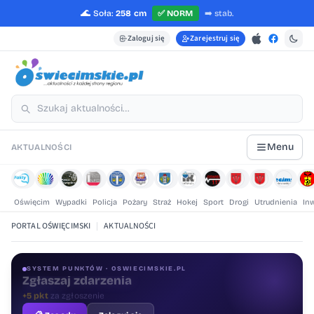
🌊
Soła:
258 cm
✅
NORM
➡️
stab.
Zaloguj się
Zarejestruj się
Menu
AKTUALNOŚCI
Oświęcim
Wypadki
Policja
Pożary
Straż
Hokej
Sport
Drogi
Utrudnienia
In
PORTAL OŚWIĘCIMSKI
|
AKTUALNOŚCI
SYSTEM PUNKTÓW · OSWIECIMSKIE.PL
Oceniaj treści
+1 pkt
za ocenę