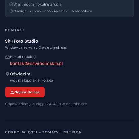
Wiarygodne, lokalne źródła
Oświęcim · powiat oświęcimski · Małopolska
KONTAKT
Sky Foto Studio
Wydawca serwisu Oswiecimskie.pl
E-mail redakcji
kontakt@oswiecimskie.pl
Oświęcim
32-600
woj. małopolskie
,
Polska
Napisz do nas
Odpowiadamy w ciągu 24–48 h w dni robocze
ODKRYJ WIĘCEJ – TEMATY I MIEJSCA