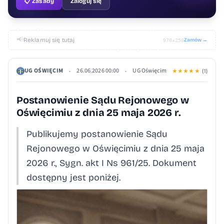
📋 Zasady
Zaloguj się
📢
Reklamuj się tutaj
Zamów →
970×250
UG OŚWIĘCIM
26.06.2026 00:00
UG Oświęcim
•
•
★
★
★
★
★
(1)
Postanowienie Sądu Rejonowego w
Oświęcimiu z dnia 25 maja 2026 r.
Publikujemy postanowienie Sądu
Rejonowego w Oświęcimiu z dnia 25 maja
2026 r., Sygn. akt I Ns 961/25. Dokument
dostępny jest poniżej.