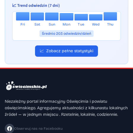
📈 Trend odwiedzin (7 dni)
Fri
Sat
Sun
Mon
Tue
Wed
Thu
Średnio 203 odwiedzin/dzień
📈
Zobacz pełne statystyki
Niezależny portal informacyjny Oświęcimia i powiatu
oświęcimskiego. Agregujemy aktualności z kilkunastu lokalnych
źródeł — w jednym miejscu . Rzetelnie, lokalnie, codziennie.
Obserwuj nas na Facebooku