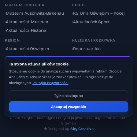
MUZEUM I HISTORIA
SPORT
›
Muzeum Auschwitz-Birkenau
›
KS Unia Oświęcim – hokej
›
Aktualności: Muzeum
›
Aktualności: Sport
›
Aktualności: Historia
REGION
KULTURA I ROZRYWKA
›
Aktualności Oświęcim
›
Repertuar kin
›
Powiat oświęcimski
›
Aktualności: Kultura
Ta strona używa plików cookie
›
Utrudnienia drogowe
›
Events & Wydarzenia
Stosujemy cookie do analizy ruchu i wyświetlania reklam (Google
Analytics & Ads). Możesz je zaakceptować lub ograniczyć do
niezbędnych.
Polityka prywatności
Tylko niezbędne
Pobierz na iOS
© 2026 Oswiecimskie.pl – Portal informacyjny Oświęcimia i powiatu
Akceptuj wszystkie
Może później
oświęcimskiego.
O nas
·
Polityka redakcyjna
·
Polityka prywatności
·
Regulamin
·
Kontakt
·
Sitemap
Designed by
Sky Creative