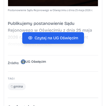
Postanowienie Sądu Rejonowego w Oświęcimiu z dnia 25 maja 2026 r.
Publikujemy postanowienie Sądu
Rejonowego w Oświęcimiu z dnia 25 maja
2026 r., Sygn. akt I Ns 961/25. Dokument
Czytaj na UG Oświęcim
dostępny jest poniżej.
UG Oświęcim
Źródło:
TAGI
gmina