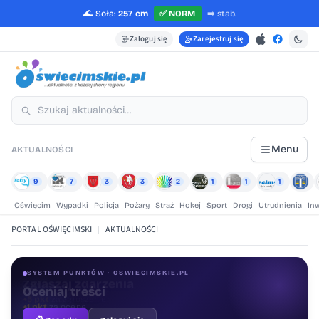
🌊
Soła:
257 cm
✅
NORM
➡️
stab.
Zaloguj się
Zarejestruj się
Menu
AKTUALNOŚCI
9
7
3
3
2
1
1
1
Oświęcim
Wypadki
Policja
Pożary
Straż
Hokej
Sport
Drogi
Utrudnienia
In
PORTAL OŚWIĘCIMSKI
|
AKTUALNOŚCI
SYSTEM PUNKTÓW · OSWIECIMSKIE.PL
Oceniaj treści
+1 pkt
za ocenę