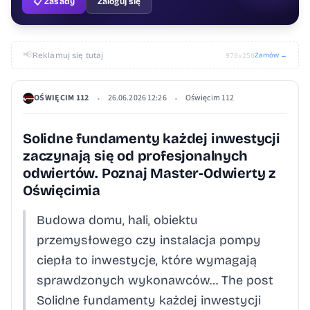
📋 Zasady
Zaloguj się
📢
Reklamuj się tutaj
Zamów →
970×250
OŚWIĘCIM 112
26.06.2026 12:26
Oświęcim 112
•
•
Solidne fundamenty każdej inwestycji
zaczynają się od profesjonalnych
odwiertów. Poznaj Master-Odwierty z
Oświęcimia
Budowa domu, hali, obiektu
przemysłowego czy instalacja pompy
ciepła to inwestycje, które wymagają
sprawdzonych wykonawców… The post
Solidne fundamenty każdej inwestycji