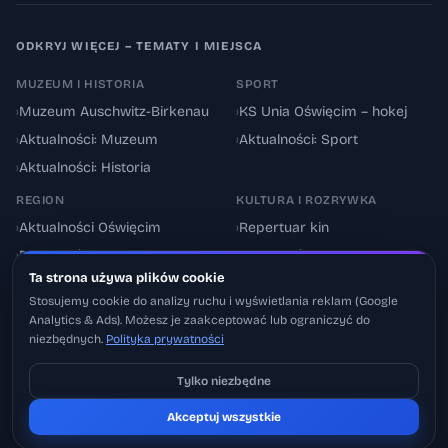
ODKRYJ WIĘCEJ – TEMATY I MIEJSCA
MUZEUM I HISTORIA
SPORT
›
Muzeum Auschwitz-Birkenau
›
KS Unia Oświęcim – hokej
›
Aktualności: Muzeum
›
Aktualności: Sport
›
Aktualności: Historia
REGION
KULTURA I ROZRYWKA
›
Aktualności Oświęcim
›
Repertuar kin
›
Powiat oświęcimski
›
Aktualności: Kultura
Ta strona używa plików cookie
›
Utrudnienia drogowe
›
Events & Wydarzenia
Stosujemy cookie do analizy ruchu i wyświetlania reklam (Google
Analytics & Ads). Możesz je zaakceptować lub ograniczyć do
niezbędnych.
Polityka prywatności
Tylko niezbędne
Pobierz na iOS
Akceptuj wszystkie
© 2026 Oswiecimskie.pl – Portal informacyjny Oświęcimia i powiatu
Może później
oświęcimskiego.