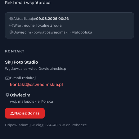
Reklama i współpraca
Aktualizacja:
09.08.2026 00:26
Wiarygodne, lokalne źródła
Oświęcim · powiat oświęcimski · Małopolska
KONTAKT
Sky Foto Studio
Wydawca serwisu Oswiecimskie.pl
E-mail redakcji
kontakt@oswiecimskie.pl
Oświęcim
32-600
woj. małopolskie
,
Polska
Napisz do nas
Odpowiadamy w ciągu 24–48 h w dni robocze