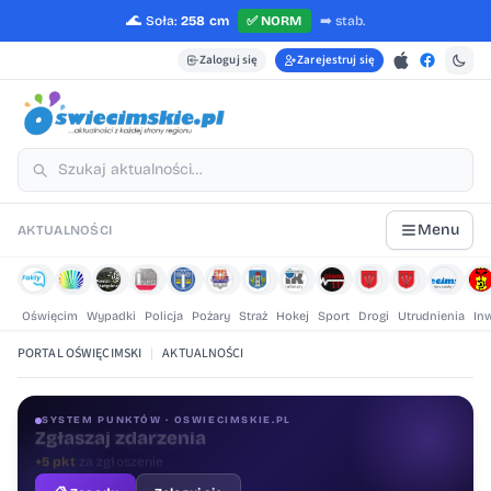
🌊
Soła:
258 cm
✅
NORM
➡️
stab.
Zaloguj się
Zarejestruj się
Menu
AKTUALNOŚCI
Oświęcim
Wypadki
Policja
Pożary
Straż
Hokej
Sport
Drogi
Utrudnienia
In
PORTAL OŚWIĘCIMSKI
|
AKTUALNOŚCI
SYSTEM PUNKTÓW · OSWIECIMSKIE.PL
Oceniaj treści
+1 pkt
za ocenę