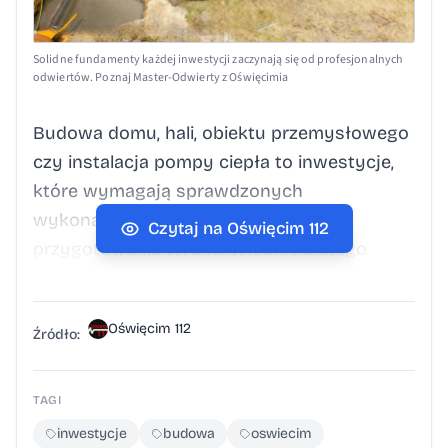
Solidne fundamenty każdej inwestycji zaczynają się od profesjonalnych
odwiertów. Poznaj Master-Odwierty z Oświęcimia
Budowa domu, hali, obiektu przemysłowego
czy instalacja pompy ciepła to inwestycje,
które wymagają sprawdzonych
wykonawców i odpowiedniego
Czytaj na Oświęcim 112
przygotowania terenu. Właśnie dlatego
coraz więcej klientów z Małopolski i Śląska
wybiera firmę Master-Odwierty, która od lat
Oświęcim 112
specjalizuje się w profesjonalnych
Źródło:
odwiertach oraz kompleksowych pracach
ziemnych. Dzięki doświadczeniu,
TAGI
nowoczesnemu zapleczu technicznemu oraz
inwestycje
budowa
oswiecim