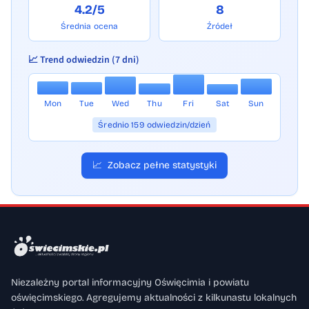
4.2/5
8
Średnia ocena
Źródeł
📈 Trend odwiedzin (7 dni)
Mon
Tue
Wed
Thu
Fri
Sat
Sun
Średnio 159 odwiedzin/dzień
📈
Zobacz pełne statystyki
Niezależny portal informacyjny Oświęcimia i powiatu
oświęcimskiego. Agregujemy aktualności z kilkunastu lokalnych