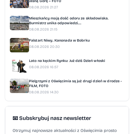
Jasną Górę – FOTO
08.08.2026 21:27
Mieszkańcy mają dość odoru ze składowiska.
Burmistrz unika odpowiedzi....
08.08.2026 21:15
Falstart Niwy. Kanonada w Bobrku
08.08.2026 20:30
Lato na kęckim Rynku: Już dziś Dzień włoski
08.08.2026 16:57
Pielgrzymi z Oświęcimia są już drugi dzień w drodze -
FILM, FOTO
08.08.2026 14:30
📧 Subskrybuj nasz newsletter
Otrzymuj najnowsze aktualności z Oświęcimia prosto