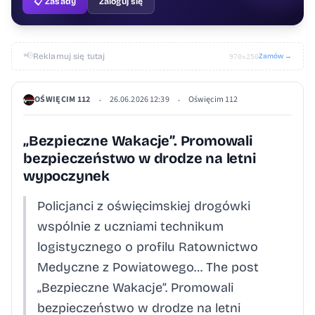
📋 Zasady
Zaloguj się
📢
Reklamuj się tutaj
Zamów →
970×250
OŚWIĘCIM 112
26.06.2026 12:39
Oświęcim 112
•
•
„Bezpieczne Wakacje”. Promowali
bezpieczeństwo w drodze na letni
wypoczynek
Policjanci z oświęcimskiej drogówki
wspólnie z uczniami technikum
logistycznego o profilu Ratownictwo
Medyczne z Powiatowego… The post
„Bezpieczne Wakacje”. Promowali
bezpieczeństwo w drodze na letni