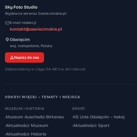
Sky Foto Studio
Wydawca serwisu Oswiecimskie.pl
E-mail redakcji
kontakt@oswiecimskie.pl
Oświęcim
32-600
woj. małopolskie
,
Polska
Napisz do nas
Odpowiadamy w ciągu 24–48 h w dni robocze
ODKRYJ WIĘCEJ – TEMATY I MIEJSCA
MUZEUM I HISTORIA
SPORT
›
Muzeum Auschwitz-Birkenau
›
KS Unia Oświęcim – hokej
›
Aktualności: Muzeum
›
Aktualności: Sport
›
Aktualności: Historia