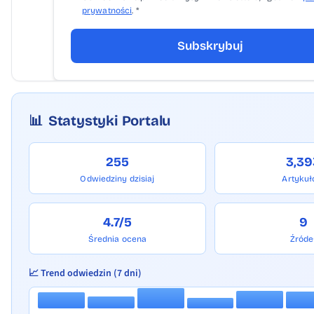
prywatności
. *
Subskrybuj
📊
Statystyki Portalu
255
3,39
Odwiedziny dzisiaj
Artyku
4.7/5
9
Średnia ocena
Źróde
📈 Trend odwiedzin (7 dni)