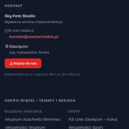
KONTAKT
Sky Foto Studio
Wydawca serwisu Oswiecimskie.pl
E-mail redakcji
kontakt@oswiecimskie.pl
Oświęcim
32-600
woj. małopolskie
,
Polska
Napisz do nas
Odpowiadamy w ciągu 24–48 h w dni robocze
ODKRYJ WIĘCEJ – TEMATY I MIEJSCA
MUZEUM I HISTORIA
SPORT
›
Muzeum Auschwitz-Birkenau
›
KS Unia Oświęcim – hokej
›
Aktualności: Muzeum
›
Aktualności: Sport