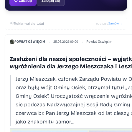
📋 Zasady
Zaloguj się
📢
Reklamuj się tutaj
Zamów →
970×250
POWIAT OŚWIĘCIM
25.06.2026 00:00
Powiat Oświęcim
•
•
Zasłużeni dla naszej społeczności – wyjąt
wyróżnienia dla Jerzego Mieszczaka i Les
Jerzy Mieszczak, członek Zarządu Powiatu w 
oraz były wójt Gminy Osiek, otrzymał tytuł „Z
Gminy Osiek”. Uroczystość wręczenia wyróżni
się podczas Nadzwyczajnej Sesji Rady Gminy 
czerwca br. Pan Jerzy Mieszczak od lat cieszy
jako znakomity samor...