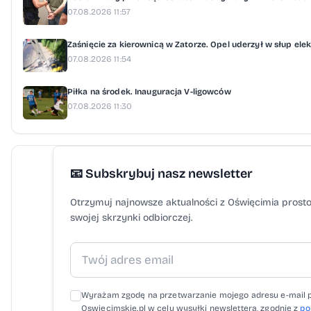
07.08.2026 11:57
Zaśnięcie za kierownicą w Zatorze. Opel uderzył w słup ele
07.08.2026 11:54
Piłka na środek. Inauguracja V-ligowców
07.08.2026 11:30
📧 Subskrybuj nasz newsletter
Otrzymuj najnowsze aktualności z Oświęcimia prost
swojej skrzynki odbiorczej.
Wyrażam zgodę na przetwarzanie mojego adresu e-mail 
Oswiecimskie.pl w celu wysyłki newslettera, zgodnie z
po