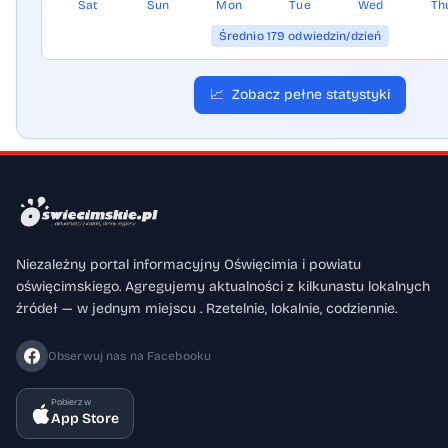
Sat
Sun
Mon
Tue
Wed
Th
Średnio 179 odwiedzin/dzień
📈
Zobacz pełne statystyki
Niezależny portal informacyjny Oświęcimia i powiatu
oświęcimskiego. Agregujemy aktualności z kilkunastu lokalnych
źródeł — w jednym miejscu . Rzetelnie, lokalnie, codziennie.
Obserwuj nas na Facebooku
Pobierz w
App Store