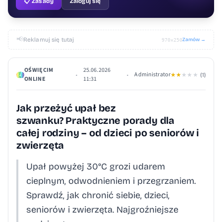
📋 Zasady
Zaloguj się
📢
Reklamuj się tutaj
Zamów →
970×250
OŚWIĘCIM
25.06.2026
Administrator
•
•
★
★
★
★
★
(1)
ONLINE
11:31
Jak przeżyć upał bez
szwanku? Praktyczne porady dla
całej rodziny – od dzieci po seniorów i
zwierzęta
Upał powyżej 30°C grozi udarem
cieplnym, odwodnieniem i przegrzaniem.
Sprawdź, jak chronić siebie, dzieci,
seniorów i zwierzęta. Najgroźniejsze