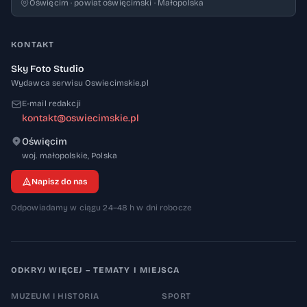
Oświęcim · powiat oświęcimski · Małopolska
KONTAKT
Sky Foto Studio
Wydawca serwisu Oswiecimskie.pl
E-mail redakcji
kontakt@oswiecimskie.pl
Oświęcim
32-600
woj. małopolskie
,
Polska
Napisz do nas
Odpowiadamy w ciągu 24–48 h w dni robocze
ODKRYJ WIĘCEJ – TEMATY I MIEJSCA
MUZEUM I HISTORIA
SPORT