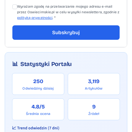
Wyrażam zgodę na przetwarzanie mojego adresu e-mail
zaparkowanym samochodzie – temperatura
przez Oswiecimskie.pl w celu wysyłki newslettera, zgodnie z
w nagrzanym aucie może przekroczyć 50–
polityką prywatności
. *
60 stopni Celsjusza. Seniorzy – leki i ryzyko
Subskrybuj
Seniorzy powinni unikać wychodzenia z
domu podczas upałów. Jeśli wyjście jest
niezbędne – koniecznie w nakryciu głowy.
Osoby starsze przyjmują zazwyczaj wiele
📊
Statystyki Portalu
leków – podczas odwodnienia ich stężenie w
organizmie może niebezpiecznie wzrosnąć.
250
3,119
Konieczne jest monitorowanie
Odwiedziny dzisiaj
Artykułów
samopoczucia i kontakt z lekarzem w
sprawie wpływu leków na termoregulację.
4.8/5
9
Zwierzęta też cierpią w upale Nie zostawiaj
Średnia ocena
Źródeł
zwierząt w samochodzie na słońcu –
narażasz je na śmierć. Psy nie mają
📈 Trend odwiedzin (7 dni)