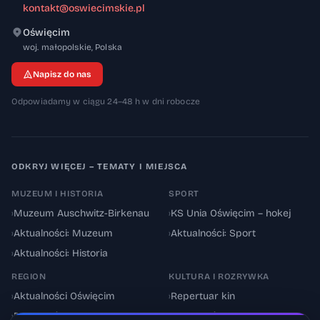
kontakt@oswiecimskie.pl
Oświęcim
32-600
woj. małopolskie
,
Polska
Napisz do nas
Odpowiadamy w ciągu 24–48 h w dni robocze
ODKRYJ WIĘCEJ – TEMATY I MIEJSCA
MUZEUM I HISTORIA
SPORT
›
Muzeum Auschwitz-Birkenau
›
KS Unia Oświęcim – hokej
›
Aktualności: Muzeum
›
Aktualności: Sport
›
Aktualności: Historia
REGION
KULTURA I ROZRYWKA
›
Aktualności Oświęcim
›
Repertuar kin
›
Powiat oświęcimski
›
Aktualności: Kultura