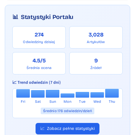
📊
Statystyki Portalu
274
3,028
Odwiedziny dzisiaj
Artykułów
4.5/5
9
Średnia ocena
Źródeł
📈 Trend odwiedzin (7 dni)
Fri
Sat
Sun
Mon
Tue
Wed
Thu
Średnio 176 odwiedzin/dzień
📈
Zobacz pełne statystyki