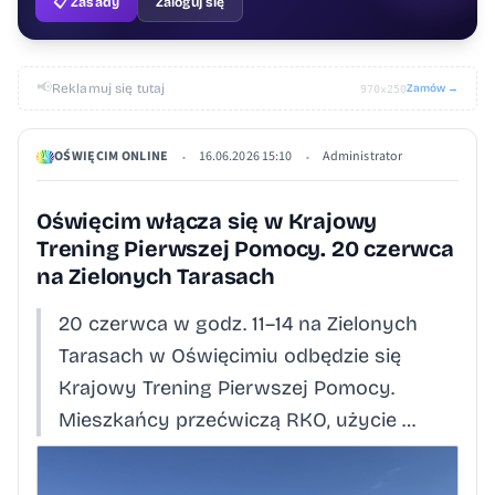
📋 Zasady
Zaloguj się
📢
Reklamuj się tutaj
Zamów →
970×250
OŚWIĘCIM ONLINE
16.06.2026 15:10
Administrator
•
•
Oświęcim włącza się w Krajowy
Trening Pierwszej Pomocy. 20 czerwca
na Zielonych Tarasach
20 czerwca w godz. 11–14 na Zielonych
Tarasach w Oświęcimiu odbędzie się
Krajowy Trening Pierwszej Pomocy.
Mieszkańcy przećwiczą RKO, użycie …