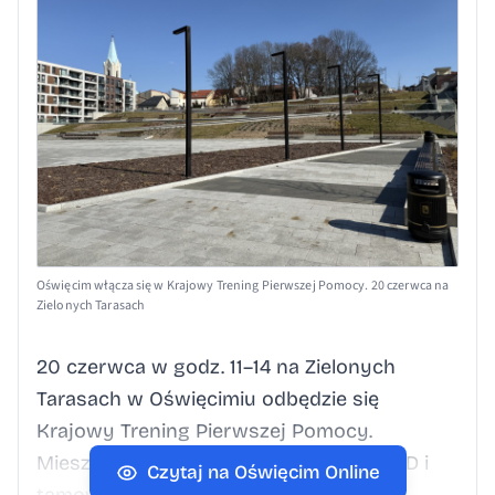
Oświęcim włącza się w Krajowy Trening Pierwszej Pomocy. 20 czerwca na
Zielonych Tarasach
20 czerwca w godz. 11–14 na Zielonych
Tarasach w Oświęcimiu odbędzie się
Krajowy Trening Pierwszej Pomocy.
Mieszkańcy przećwiczą RKO, użycie AED i
Czytaj na Oświęcim Online