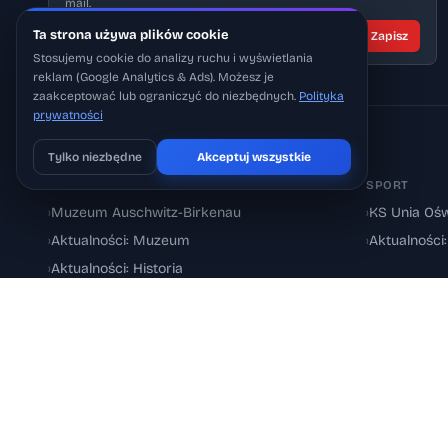
mail.
Ta strona używa plików cookie
Zapisz
Stosujemy cookie do analizy ruchu i wyświetlania
reklam (Google Analytics & Ads). Możesz je
zaakceptować lub ograniczyć do niezbędnych.
Polityka
prywatności
ODKRYJ WIĘCEJ – TEMATY I MIEJSCA
Tylko niezbędne
Akceptuj wszystkie
Pobierz na iOS
Może później
MUZEUM I HISTORIA
SPORT
›
Muzeum Auschwitz-Birkenau
›
KS Unia Ośw
›
Aktualności: Muzeum
›
Aktualności
›
Aktualności: Historia
© 2026 Oswiecimskie.pl – Portal informacyjny Oświęcimia i powiatu 