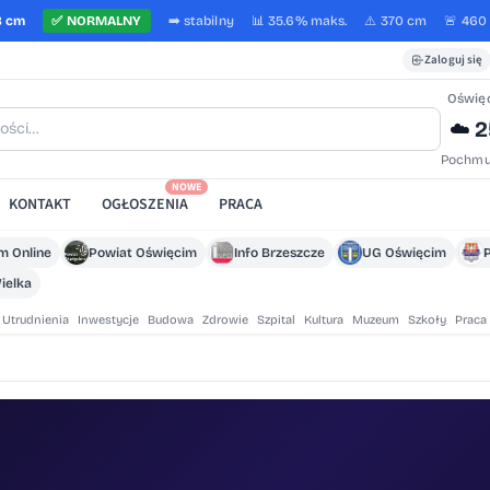
8 cm
✅
NORMALNY
➡️
stabilny
📊 35.6%
maks.
⚠️ 370 cm
🚨 460
Zaloguj się
Oświę
2
☁️
Pochmu
NOWE
KONTAKT
OGŁOSZENIA
PRACA
m Online
Powiat Oświęcim
Info Brzeszcze
UG Oświęcim
ielka
Utrudnienia
Inwestycje
Budowa
Zdrowie
Szpital
Kultura
Muzeum
Szkoły
Praca