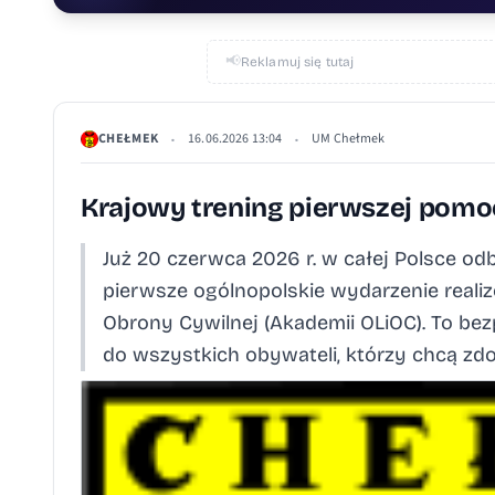
📢
Reklamuj się tutaj
CHEŁMEK
16.06.2026 13:04
UM Chełmek
•
•
Krajowy trening pierwszej pomo
Już 20 czerwca 2026 r. w całej Polsce od
pierwsze ogólnopolskie wydarzenie real
Obrony Cywilnej (Akademii OLiOC). To be
do wszystkich obywateli, którzy chcą zdob