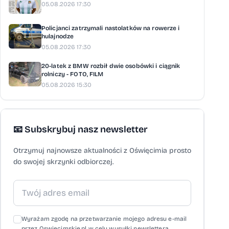
05.08.2026 17:30
Policjanci zatrzymali nastolatków na rowerze i
hulajnodze
05.08.2026 17:30
20-latek z BMW rozbił dwie osobówki i ciągnik
rolniczy - FOTO, FILM
05.08.2026 15:30
📧 Subskrybuj nasz newsletter
Otrzymuj najnowsze aktualności z Oświęcimia prosto
do swojej skrzynki odbiorczej.
Wyrażam zgodę na przetwarzanie mojego adresu e-mail
przez Oswiecimskie.pl w celu wysyłki newslettera,