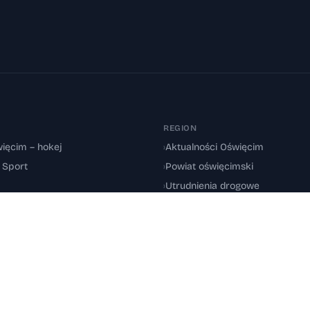
REGION
ięcim – hokej
›
Aktualności Oświęcim
: Sport
›
Powiat oświęcimski
›
Utrudnienia drogowe
oświęcimskiego.
O nas
·
Polityka redakcyjna
·
Polityka prywatności
·