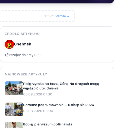
Zamów →
970×250
ŹRÓDŁO ARTYKUŁU
Chełmek
Przejdź do artykułu
NAJNOWSZE ARTYKUŁY
Pielgrzymka na Jasną Górę. Na drogach mogą
wystąpić utrudnienia
06.08.2026 07:30
Poranne podsumowanie — 6 sierpnia 2026
06.08.2026 06:00
Bobry pierwszym półfinalistą