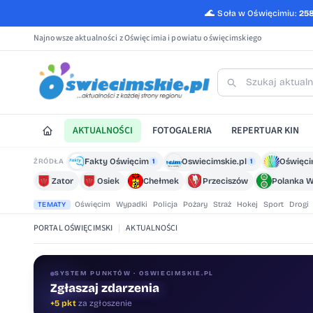
🌊
Soła w Oświęcimiu:
25
Najnowsze aktualności z Oświęcimia i powiatu oświęcimskiego
AKTUALNOŚCI
FOTOGALERIA
REPERTUAR KIN
Fakty Oświęcim
Oswiecimskie.pl
Oświęci
ŹRÓDŁA
1
1
Zator
Osiek
Chełmek
Przeciszów
Polanka W
Oświęcim
Wypadki
Policja
Pożary
Straż
Hokej
Sport
Drogi
TEMATY
PORTAL OŚWIĘCIMSKI
|
AKTUALNOŚCI
SYSTEM PUNKTÓW · OSWIECIMSKIE.PL
Zgłaszaj zdarzenia
+5 pkt
za zgłoszenie