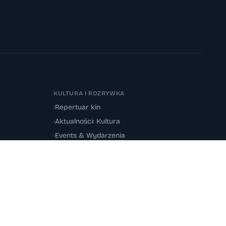
KULTURA I ROZRYWKA
›
Repertuar kin
›
Aktualności: Kultura
›
Events & Wydarzenia
Regulamin
·
Kontakt
·
Sitemap
Designed by
Sky Creative