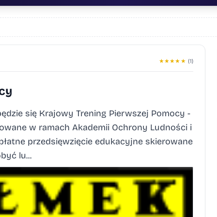
★
★
★
★
★
(1)
cy
będzie się Krajowy Trening Pierwszej Pomocy -
izowane w ramach Akademii Ochrony Ludności i
zpłatne przedsięwzięcie edukacyjne skierowane
yć lu...