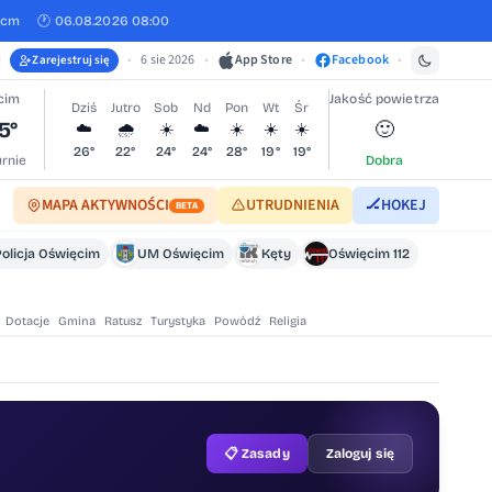
 cm
🕐 06.08.2026 08:00
•
6 sie 2026
•
App Store
•
Facebook
•
Zarejestruj się
cim
Jakość powietrza
Dziś
Jutro
Sob
Nd
Pon
Wt
Śr
5°
🙂
☁️
🌧️
☀️
☁️
☀️
☀️
☀️
26°
22°
24°
24°
28°
19°
19°
rnie
Dobra
MAPA AKTYWNOŚCI
UTRUDNIENIA
🏒
HOKEJ
BETA
Policja Oświęcim
UM Oświęcim
Kęty
Oświęcim 112
Dotacje
Gmina
Ratusz
Turystyka
Powódź
Religia
📋 Zasady
Zaloguj się