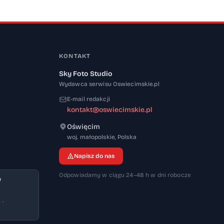
KONTAKT
Sky Foto Studio
Wydawca serwisu Oswiecimskie.pl
E-mail redakcji
kontakt@oswiecimskie.pl
Oświęcim
32-600
woj. małopolskie
,
Polska
Napisz do nas
Odpowiadamy w ciągu 24–48 h w dni robocze
0
 ·