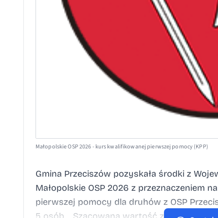
Małopolskie OSP 2026 - kurs kwalifikowanej pierwszej pomocy (KPP)
Gmina Przeciszów pozyskała środki z Woj
Małopolskie OSP 2026 z przeznaczeniem na
pierwszej pomocy dla druhów z OSP Przecis
5 osób. Szacowana wartość zadania wynosi