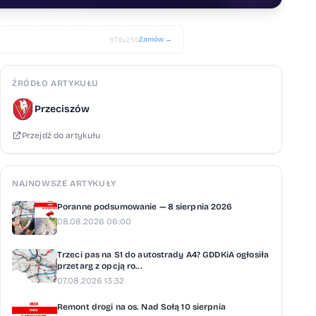
Zamów →
970×250
ŹRÓDŁO ARTYKUŁU
Przeciszów
Przejdź do artykułu
NAJNOWSZE ARTYKUŁY
Poranne podsumowanie — 8 sierpnia 2026
08.08.2026 06:00
Trzeci pas na S1 do autostrady A4? GDDKiA ogłosiła
przetarg z opcją ro...
07.08.2026 13:32
Remont drogi na os. Nad Sołą 10 sierpnia