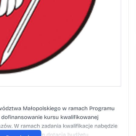
ewództwa Małopolskiego w ramach Programu
 dofinansowanie kursu kwalifikowanej
zów. W ramach zadania kwalifikacje nabędzie
 4.000 zł, w tym dotacja budżetu