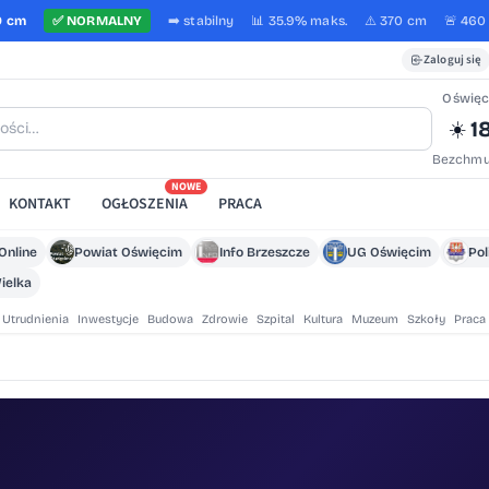
0 cm
✅
NORMALNY
➡️
stabilny
📊 35.9%
maks.
⚠️ 370 cm
🚨 460
Zaloguj się
Oświę
1
☀️
Bezchmu
NOWE
KONTAKT
OGŁOSZENIA
PRACA
Online
Powiat Oświęcim
Info Brzeszcze
UG Oświęcim
Pol
ielka
Utrudnienia
Inwestycje
Budowa
Zdrowie
Szpital
Kultura
Muzeum
Szkoły
Praca