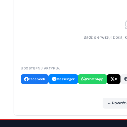
Bądź pierwszy! Dodaj k
UDOSTĘPNIJ ARTYKUŁ
Facebook
Messenger
WhatsApp
X
← Powrót 