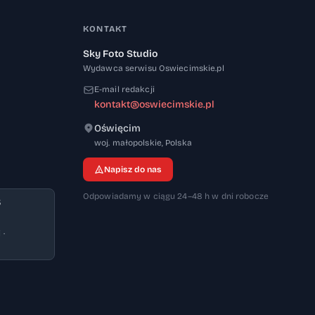
KONTAKT
Sky Foto Studio
Wydawca serwisu Oswiecimskie.pl
E-mail redakcji
kontakt@oswiecimskie.pl
Oświęcim
32-600
woj. małopolskie
,
Polska
Napisz do nas
Odpowiadamy w ciągu 24–48 h w dni robocze
3
 ·