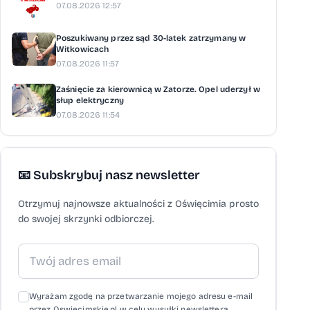
07.08.2026 12:57
Poszukiwany przez sąd 30-latek zatrzymany w
Witkowicach
07.08.2026 11:57
Zaśnięcie za kierownicą w Zatorze. Opel uderzył w
słup elektryczny
07.08.2026 11:54
📧 Subskrybuj nasz newsletter
Otrzymuj najnowsze aktualności z Oświęcimia prosto
do swojej skrzynki odbiorczej.
Wyrażam zgodę na przetwarzanie mojego adresu e-mail
przez Oswiecimskie.pl w celu wysyłki newslettera,