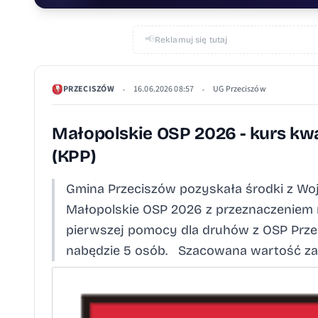
📢
Reklamuj się tutaj
PRZECISZÓW
16.06.2026 08:57
UG Przeciszów
•
•
Małopolskie OSP 2026 - kurs kw
(KPP)
Gmina Przeciszów pozyskała środki z W
Małopolskie OSP 2026 z przeznaczeniem 
pierwszej pomocy dla druhów z OSP Przec
nabędzie 5 osób. Szacowana wartość zada