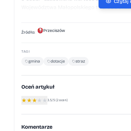
Czytaj
Województwa Małopolskiego to 2 000 zł.Za
roku.
Przeciszów
Źródło:
TAGI
gmina
dotacje
straz
Oceń artykuł
★
★
★
★
★
3.5/5
(2 ocen)
Komentarze