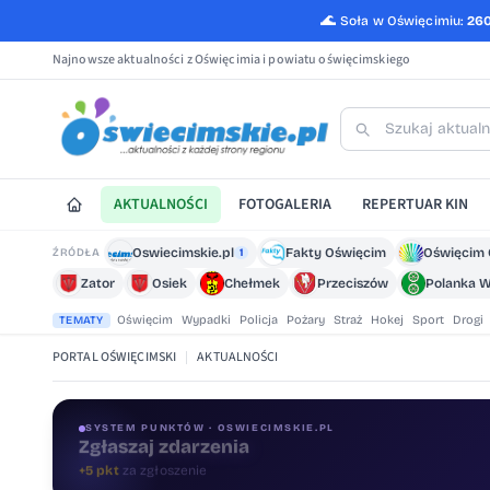
🌊
Soła w Oświęcimiu:
26
Najnowsze aktualności z Oświęcimia i powiatu oświęcimskiego
AKTUALNOŚCI
FOTOGALERIA
REPERTUAR KIN
Oswiecimskie.pl
Fakty Oświęcim
Oświęcim 
ŹRÓDŁA
1
Zator
Osiek
Chełmek
Przeciszów
Polanka W
Oświęcim
Wypadki
Policja
Pożary
Straż
Hokej
Sport
Drogi
TEMATY
PORTAL OŚWIĘCIMSKI
|
AKTUALNOŚCI
SYSTEM PUNKTÓW · OSWIECIMSKIE.PL
Oceniaj treści
+1 pkt
za ocenę