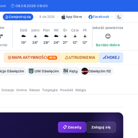
 cm
🕐 08.08.2026 08:00
•
8 sie 2026
•
App Store
•
Facebook
•
Zarejestruj się
cim
Jakość powietrza
Dziś
Jutro
Pon
Wt
Śr
Czw
Pt
8°
😊
☁️
☀️
☁️
☁️
☀️
☀️
☀️
19°
24°
28°
24°
21°
12°
12°
rnie
Bardzo dobra
MAPA AKTYWNOŚCI
UTRUDNIENIA
🏒
HOKEJ
BETA
icja Oświęcim
UM Oświęcim
Kęty
Oświęcim 112
Dotacje
Gmina
Ratusz
Turystyka
Powódź
Religia
📋 Zasady
Zaloguj się