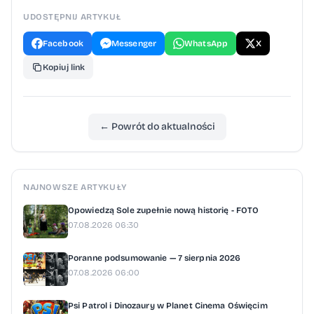
UDOSTĘPNIJ ARTYKUŁ
Facebook
Messenger
WhatsApp
X
Kopiuj link
← Powrót do aktualności
NAJNOWSZE ARTYKUŁY
Opowiedzą Sole zupełnie nową historię - FOTO
07.08.2026 06:30
Poranne podsumowanie — 7 sierpnia 2026
07.08.2026 06:00
Psi Patrol i Dinozaury w Planet Cinema Oświęcim