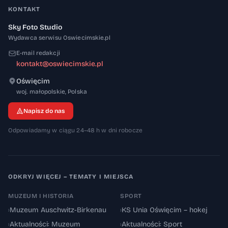
KONTAKT
Sky Foto Studio
Wydawca serwisu Oswiecimskie.pl
E-mail redakcji
kontakt@oswiecimskie.pl
Oświęcim
32-600
woj. małopolskie
,
Polska
Napisz do nas
Odpowiadamy w ciągu 24–48 h w dni robocze
ODKRYJ WIĘCEJ – TEMATY I MIEJSCA
MUZEUM I HISTORIA
SPORT
›
Muzeum Auschwitz-Birkenau
›
KS Unia Oświęcim – hokej
›
Aktualności: Muzeum
›
Aktualności: Sport