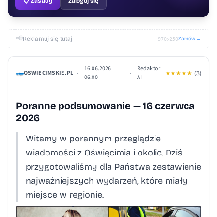
📋 Zasady
Zaloguj się
📢
Reklamuj się tutaj
Zamów →
970×250
16.06.2026
Redaktor
OSWIECIMSKIE.PL
•
•
★
★
★
★
★
(3)
06:00
AI
Poranne podsumowanie — 16 czerwca
2026
Witamy w porannym przeglądzie
wiadomości z Oświęcimia i okolic. Dziś
przygotowaliśmy dla Państwa zestawienie
najważniejszych wydarzeń, które miały
miejsce w regionie.