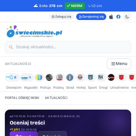
🌊
Soła:
278 cm
✅
NORM
↘️
1.0 cm
Zaloguj się
Zarejestruj się
Menu
AKTUALNOŚCI
2
1
Oświęcim
Wypadki
Policja
Pożary
Straż
Hokej
Sport
Drogi
Utrudnienia
In
PORTAL OŚWIĘCIMSKI
|
AKTUALNOŚCI
SYSTEM PUNKTÓW · OSWIECIMSKIE.PL
Oceniaj treści
+1 pkt
za ocenę