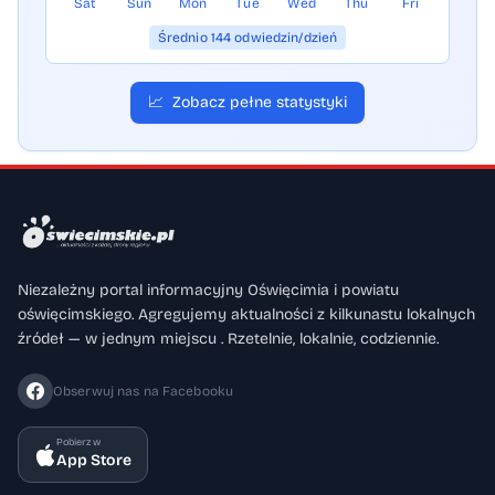
Sat
Sun
Mon
Tue
Wed
Thu
Fri
Średnio 144 odwiedzin/dzień
📈
Zobacz pełne statystyki
Niezależny portal informacyjny Oświęcimia i powiatu
oświęcimskiego. Agregujemy aktualności z kilkunastu lokalnych
źródeł — w jednym miejscu . Rzetelnie, lokalnie, codziennie.
Obserwuj nas na Facebooku
Pobierz w
App Store