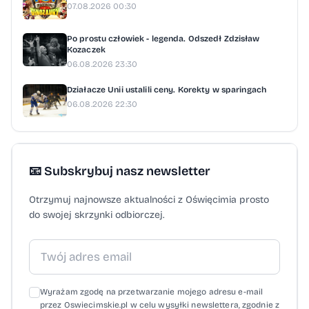
07.08.2026 00:30
Po prostu człowiek - legenda. Odszedł Zdzisław
Kozaczek
06.08.2026 23:30
Działacze Unii ustalili ceny. Korekty w sparingach
06.08.2026 22:30
📧 Subskrybuj nasz newsletter
Otrzymuj najnowsze aktualności z Oświęcimia prosto
do swojej skrzynki odbiorczej.
Wyrażam zgodę na przetwarzanie mojego adresu e-mail
przez Oswiecimskie.pl w celu wysyłki newslettera, zgodnie z