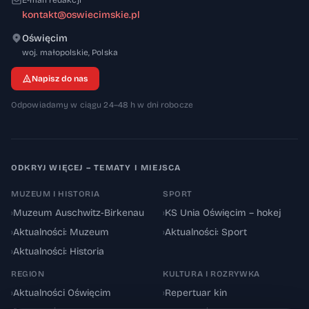
E-mail redakcji
kontakt@oswiecimskie.pl
Oświęcim
32-600
woj. małopolskie
,
Polska
Napisz do nas
Odpowiadamy w ciągu 24–48 h w dni robocze
ODKRYJ WIĘCEJ – TEMATY I MIEJSCA
MUZEUM I HISTORIA
SPORT
›
Muzeum Auschwitz-Birkenau
›
KS Unia Oświęcim – hokej
›
Aktualności: Muzeum
›
Aktualności: Sport
›
Aktualności: Historia
REGION
KULTURA I ROZRYWKA
›
Aktualności Oświęcim
›
Repertuar kin