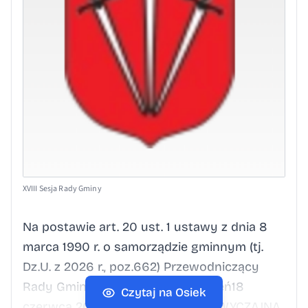
XVIII Sesja Rady Gminy
Na postawie art. 20 ust. 1 ustawy z dnia 8
marca 1990 r. o samorządzie gminnym (tj.
Dz.U. z 2026 r., poz.662) Przewodniczący
Rady Gminy Osiek zwołuje na dzień18
Czytaj na Osiek
czerwca 2026 r. godz. 16.00NADZWYCZAJNĄ