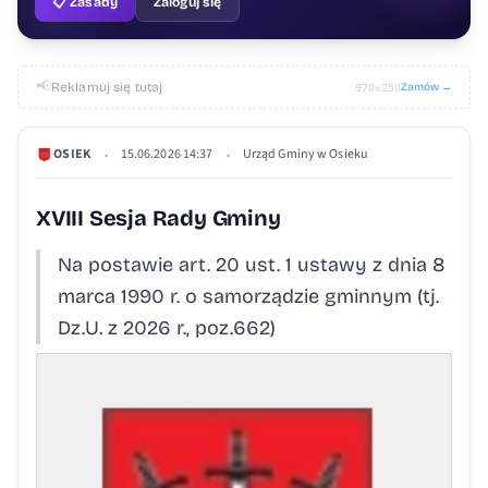
📋 Zasady
Zaloguj się
📢
Reklamuj się tutaj
Zamów →
970×250
OSIEK
15.06.2026 14:37
Urząd Gminy w Osieku
•
•
XVIII Sesja Rady Gminy
Na postawie art. 20 ust. 1 ustawy z dnia 8
marca 1990 r. o samorządzie gminnym (tj.
Dz.U. z 2026 r., poz.662)