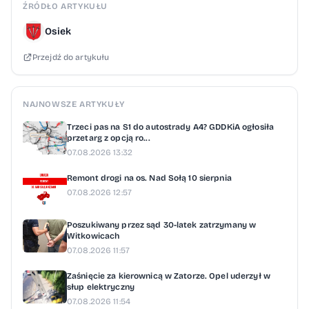
ŹRÓDŁO ARTYKUŁU
Osiek
Przejdź do artykułu
NAJNOWSZE ARTYKUŁY
Trzeci pas na S1 do autostrady A4? GDDKiA ogłosiła
przetarg z opcją ro...
07.08.2026 13:32
Remont drogi na os. Nad Sołą 10 sierpnia
07.08.2026 12:57
Poszukiwany przez sąd 30-latek zatrzymany w
Witkowicach
07.08.2026 11:57
Zaśnięcie za kierownicą w Zatorze. Opel uderzył w
słup elektryczny
07.08.2026 11:54