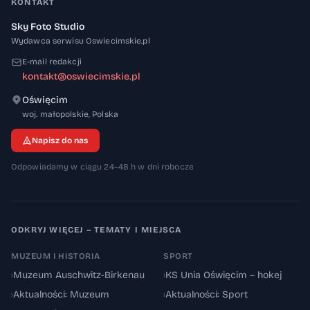
KONTAKT
Sky Foto Studio
Wydawca serwisu Oswiecimskie.pl
E-mail redakcji
kontakt@oswiecimskie.pl
Oświęcim
32-600
woj. małopolskie
,
Polska
Napisz do nas
Odpowiadamy w ciągu 24–48 h w dni robocze
ODKRYJ WIĘCEJ – TEMATY I MIEJSCA
MUZEUM I HISTORIA
SPORT
›
Muzeum Auschwitz-Birkenau
›
KS Unia Oświęcim – hokej
›
Aktualności: Muzeum
›
Aktualności: Sport