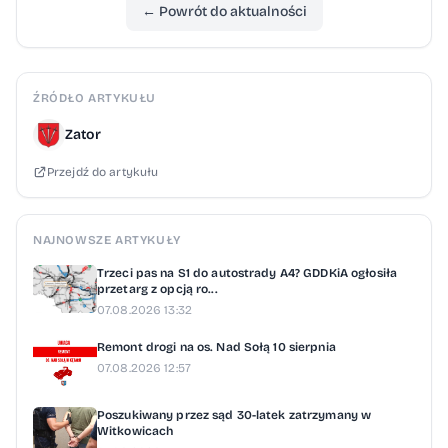
← Powrót do aktualności
ŹRÓDŁO ARTYKUŁU
Zator
Przejdź do artykułu
NAJNOWSZE ARTYKUŁY
Trzeci pas na S1 do autostrady A4? GDDKiA ogłosiła
przetarg z opcją ro...
07.08.2026 13:32
Remont drogi na os. Nad Sołą 10 sierpnia
07.08.2026 12:57
Poszukiwany przez sąd 30-latek zatrzymany w
Witkowicach