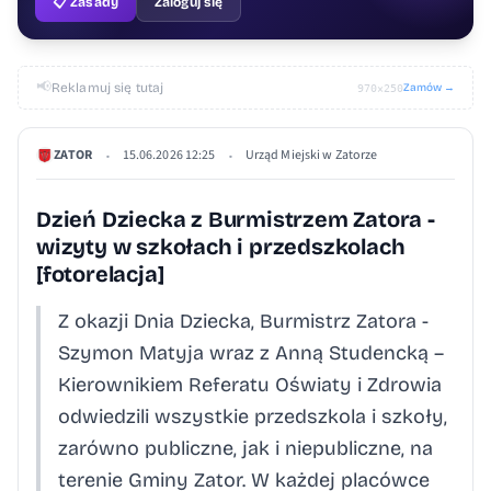
📋 Zasady
Zaloguj się
📢
Reklamuj się tutaj
Zamów →
970×250
ZATOR
15.06.2026 12:25
Urząd Miejski w Zatorze
•
•
Dzień Dziecka z Burmistrzem Zatora -
wizyty w szkołach i przedszkolach
[fotorelacja]
Z okazji Dnia Dziecka, Burmistrz Zatora -
Szymon Matyja wraz z Anną Studencką –
Kierownikiem Referatu Oświaty i Zdrowia
odwiedzili wszystkie przedszkola i szkoły,
zarówno publiczne, jak i niepubliczne, na
terenie Gminy Zator. W każdej placówce