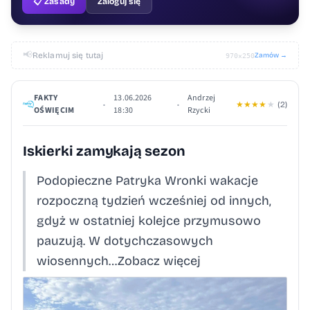
📋 Zasady
Zaloguj się
📢
Reklamuj się tutaj
Zamów →
970×250
FAKTY
13.06.2026
Andrzej
•
•
★
★
★
★
★
(2)
OŚWIĘCIM
18:30
Rzycki
Iskierki zamykają sezon
Podopieczne Patryka Wronki wakacje
rozpoczną tydzień wcześniej od innych,
gdyż w ostatniej kolejce przymusowo
pauzują. W dotychczasowych
wiosennych…Zobacz więcej