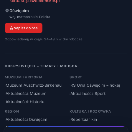
kontakt@oswiecimskie.pl
Oświęcim
32-600
woj. małopolskie
,
Polska
Napisz do nas
Odpowiadamy w ciągu 24–48 h w dni robocze
ODKRYJ WIĘCEJ – TEMATY I MIEJSCA
MUZEUM I HISTORIA
SPORT
›
Muzeum Auschwitz-Birkenau
›
KS Unia Oświęcim – hokej
›
Aktualności: Muzeum
›
Aktualności: Sport
›
Aktualności: Historia
REGION
KULTURA I ROZRYWKA
›
Aktualności Oświęcim
›
Repertuar kin
›
Powiat oświęcimski
›
Aktualności: Kultura