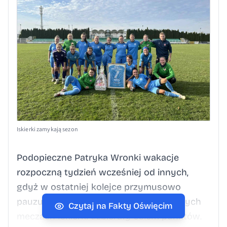
Iskierki zamykają sezon
Podopieczne Patryka Wronki wakacje
rozpoczną tydzień wcześniej od innych,
gdyż w ostatniej kolejce przymusowo
pauzują. W dotychczasowych wiosennych
Czytaj na Fakty Oświęcim
meczach Iskierki uzbierały osiem punktów.