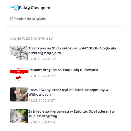
Ostrowiec Świętokrzyski (niedziela, godz. 12)
Fakty Oświęcim
Pogorzanka Pogorzyce - Puszcza
Przejdź do artykułu
Niepołomice (niedziela, godz. 12) Stal Łańcut -
UJ II Kraków (niedziela, godz. 17) Pauzuje:
Unia II Lublin
NAJNOWSZE ARTYKUŁY
Trzeci pas na S1 do autostrady A4? GDDKiA ogłosiła
przetarg z opcją ro...
07.08.2026 13:32
Remont drogi na os. Nad Sołą 10 sierpnia
07.08.2026 12:57
Poszukiwany przez sąd 30-latek zatrzymany w
Witkowicach
07.08.2026 11:57
Zaśnięcie za kierownicą w Zatorze. Opel uderzył w
słup elektryczny
07.08.2026 11:54