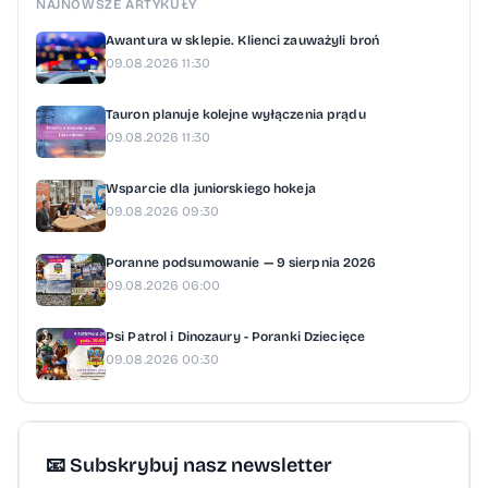
NAJNOWSZE ARTYKUŁY
Awantura w sklepie. Klienci zauważyli broń
09.08.2026 11:30
Tauron planuje kolejne wyłączenia prądu
09.08.2026 11:30
Wsparcie dla juniorskiego hokeja
09.08.2026 09:30
Poranne podsumowanie — 9 sierpnia 2026
09.08.2026 06:00
Psi Patrol i Dinozaury - Poranki Dziecięce
09.08.2026 00:30
📧 Subskrybuj nasz newsletter