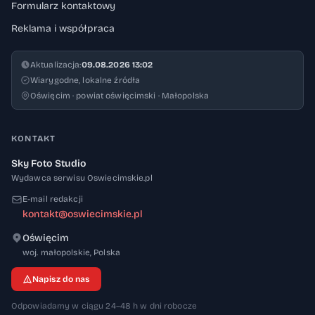
Formularz kontaktowy
Reklama i współpraca
Aktualizacja:
09.08.2026 13:02
Wiarygodne, lokalne źródła
Oświęcim · powiat oświęcimski · Małopolska
KONTAKT
Sky Foto Studio
Wydawca serwisu Oswiecimskie.pl
E-mail redakcji
kontakt@oswiecimskie.pl
Oświęcim
32-600
woj. małopolskie
,
Polska
Napisz do nas
Odpowiadamy w ciągu 24–48 h w dni robocze