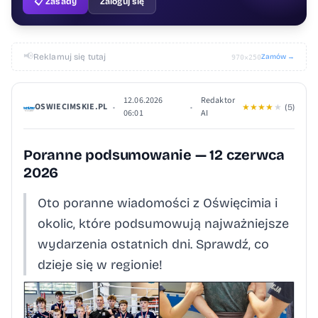
📋 Zasady
Zaloguj się
📢
Reklamuj się tutaj
Zamów →
970×250
12.06.2026
Redaktor
OSWIECIMSKIE.PL
•
•
★
★
★
★
★
(5)
06:01
AI
Poranne podsumowanie — 12 czerwca
2026
Oto poranne wiadomości z Oświęcimia i
okolic, które podsumowują najważniejsze
wydarzenia ostatnich dni. Sprawdź, co
dzieje się w regionie!