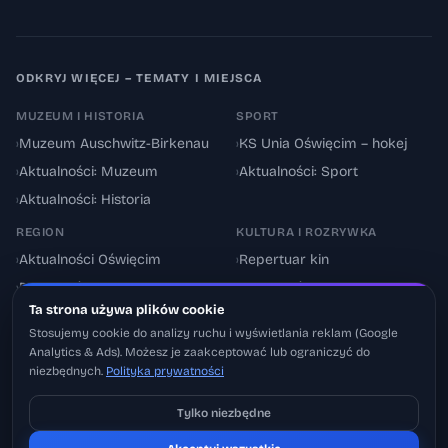
ODKRYJ WIĘCEJ – TEMATY I MIEJSCA
MUZEUM I HISTORIA
SPORT
›
Muzeum Auschwitz-Birkenau
›
KS Unia Oświęcim – hokej
›
Aktualności: Muzeum
›
Aktualności: Sport
›
Aktualności: Historia
REGION
KULTURA I ROZRYWKA
›
Aktualności Oświęcim
›
Repertuar kin
›
Powiat oświęcimski
›
Aktualności: Kultura
Ta strona używa plików cookie
›
Utrudnienia drogowe
›
Events & Wydarzenia
Stosujemy cookie do analizy ruchu i wyświetlania reklam (Google
Analytics & Ads). Możesz je zaakceptować lub ograniczyć do
niezbędnych.
Polityka prywatności
Tylko niezbędne
Pobierz na iOS