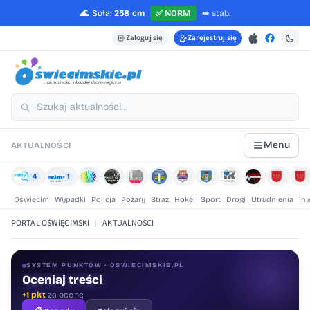
🌊
Soła:
258 cm
✅
NORM
➡️
stab.
Zaloguj się
Zarejestruj się
Menu
AKTUALNOŚCI
4
1
Oświęcim
Wypadki
Policja
Pożary
Straż
Hokej
Sport
Drogi
Utrudnienia
In
PORTAL OŚWIĘCIMSKI
|
AKTUALNOŚCI
SYSTEM PUNKTÓW · OSWIECIMSKIE.PL
Oceniaj treści
+1 pkt
za ocenę