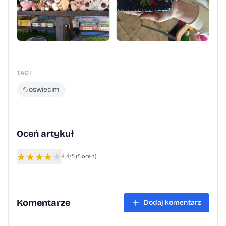
TAGI
oswiecim
Oceń artykuł
★
★
★
★
★
4.4/5
(5 ocen)
Komentarze
Dodaj komentarz