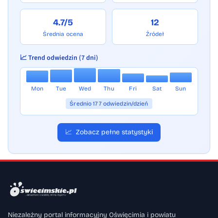
4.7/5
12
Średnia ocena
Źródeł
📈 Trend odwiedzin (7 dni)
Mon
Tue
Wed
Thu
Fri
Sat
Sun
Średnio 177 odwiedzin/dzień
📈
Zobacz pełne statystyki
Niezależny portal informacyjny Oświęcimia i powiatu