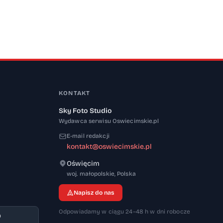
KONTAKT
Sky Foto Studio
Wydawca serwisu Oswiecimskie.pl
E-mail redakcji
kontakt@oswiecimskie.pl
Oświęcim
32-600
woj. małopolskie
,
Polska
Napisz do nas
Odpowiadamy w ciągu 24–48 h w dni robocze
9