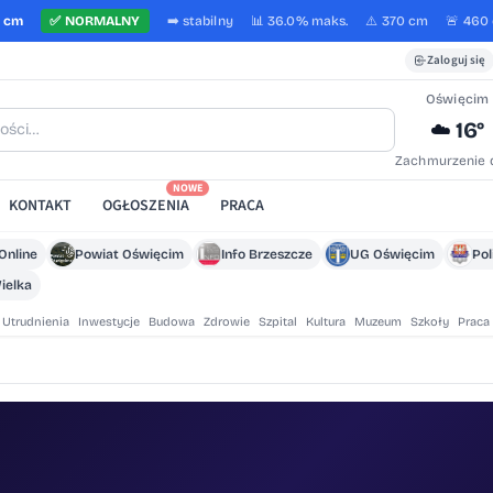
1 cm
✅
NORMALNY
➡️
stabilny
📊 36.0%
maks.
⚠️ 370 cm
🚨 460
Zaloguj się
Oświęcim
16°
☁️
Zachmurzenie 
NOWE
KONTAKT
OGŁOSZENIA
PRACA
Online
Powiat Oświęcim
Info Brzeszcze
UG Oświęcim
Pol
ielka
Utrudnienia
Inwestycje
Budowa
Zdrowie
Szpital
Kultura
Muzeum
Szkoły
Praca