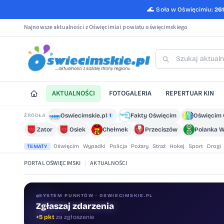
🌊
Soła w Oświęcimiu:
26
Najnowsze aktualności z Oświęcimia i powiatu oświęcimskiego
AKTUALNOŚCI
FOTOGALERIA
REPERTUAR KIN
Oswiecimskie.pl
Fakty Oświęcim
Oświęcim 
ŹRÓDŁA
1
Zator
Osiek
Chełmek
Przeciszów
Polanka W
Oświęcim
Wypadki
Policja
Pożary
Straż
Hokej
Sport
Drogi
TEMATY
PORTAL OŚWIĘCIMSKI
|
AKTUALNOŚCI
SYSTEM PUNKTÓW · OSWIECIMSKIE.PL
Zgłaszaj zdarzenia
Oceniaj treści
+5 pkt
za zgłoszenie
+1 pkt
za ocenę