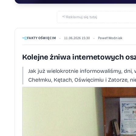
📢
Reklamuj się tutaj
FAKTY OŚWIĘCIM
11.06.2026 15:30
Paweł Wodniak
•
•
Kolejne żniwa internetowych o
Jak już wielokrotnie informowaliśmy, dni,
Chełmku, Kętach, Oświęcimiu i Zatorze, n