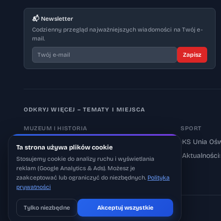
📬 Newsletter
Codzienny przegląd najważniejszych wiadomości na Twój e-
mail.
Zapisz
ODKRYJ WIĘCEJ – TEMATY I MIEJSCA
MUZEUM I HISTORIA
SPORT
›
Muzeum Auschwitz-Birkenau
›
KS Unia Ośw
Ta strona używa plików cookie
›
Aktualności: Muzeum
›
Aktualności
Stosujemy cookie do analizy ruchu i wyświetlania
reklam (Google Analytics & Ads). Możesz je
›
Aktualności: Historia
zaakceptować lub ograniczyć do niezbędnych.
Polityka
prywatności
Tylko niezbędne
Akceptuj wszystkie
Pobierz na iOS
Może później