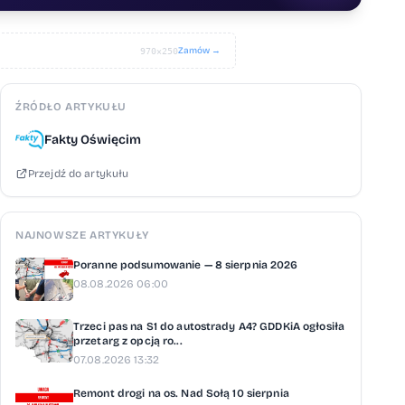
Zamów →
970×250
ŹRÓDŁO ARTYKUŁU
Fakty Oświęcim
Przejdź do artykułu
NAJNOWSZE ARTYKUŁY
Poranne podsumowanie — 8 sierpnia 2026
08.08.2026 06:00
Trzeci pas na S1 do autostrady A4? GDDKiA ogłosiła
przetarg z opcją ro...
07.08.2026 13:32
Remont drogi na os. Nad Sołą 10 sierpnia