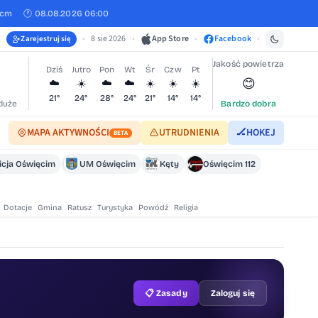
 cm
🕐 08.08.2026 06:00
•
8 sie 2026
•
App Store
•
Facebook
•
Zarejestruj się
Jakość powietrza
Dziś
Jutro
Pon
Wt
Śr
Czw
Pt
😊
☁️
☀️
☁️
☁️
☀️
☀️
☀️
21°
24°
28°
24°
21°
14°
14°
duże
Bardzo dobra
MAPA AKTYWNOŚCI
UTRUDNIENIA
🏒
HOKEJ
BETA
icja Oświęcim
UM Oświęcim
Kęty
Oświęcim 112
Dotacje
Gmina
Ratusz
Turystyka
Powódź
Religia
📋 Zasady
Zaloguj się