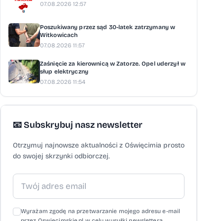
07.08.2026 12:57
Poszukiwany przez sąd 30-latek zatrzymany w
Witkowicach
07.08.2026 11:57
Zaśnięcie za kierownicą w Zatorze. Opel uderzył w
słup elektryczny
07.08.2026 11:54
📧 Subskrybuj nasz newsletter
Otrzymuj najnowsze aktualności z Oświęcimia prosto
do swojej skrzynki odbiorczej.
Wyrażam zgodę na przetwarzanie mojego adresu e-mail
przez Oswiecimskie.pl w celu wysyłki newslettera,