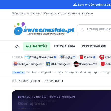
🌊
Soła w Oświęcimiu:
25
Najnowsze aktualności z Oświęcimia i powiatu oświęcimskiego
AKTUALNOŚCI
FOTOGALERIA
REPERTUAR KIN
Fakty Oświęcim
Kęty
Osiek
Prze
ŹRÓDŁA
9
7
3
Policja Oświęcim
UM Oświęcim
Oświęcim 112
Zat
Oświęcim
Wypadki
Policja
Pożary
Straż
Hokej
Sport
Drogi
TEMATY
PORTAL OŚWIĘCIMSKI
|
AKTUALNOŚCI
SYSTEM PUNKTÓW · OSWIECIMSKIE.PL
Oceniaj treści
+1 pkt
za ocenę