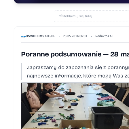
📢
Reklamuj się tutaj
OSWIECIMSKIE.PL
28.05.2026 06:01
Redaktor AI
•
•
Poranne podsumowanie — 28 ma
Zapraszamy do zapoznania się z porannym
najnowsze informacje, które mogą Was z