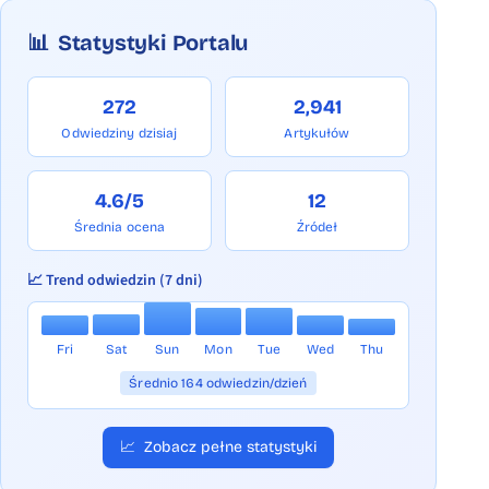
📊
Statystyki Portalu
272
2,941
Odwiedziny dzisiaj
Artykułów
4.6/5
12
Średnia ocena
Źródeł
📈 Trend odwiedzin (7 dni)
Fri
Sat
Sun
Mon
Tue
Wed
Thu
Średnio 164 odwiedzin/dzień
📈
Zobacz pełne statystyki