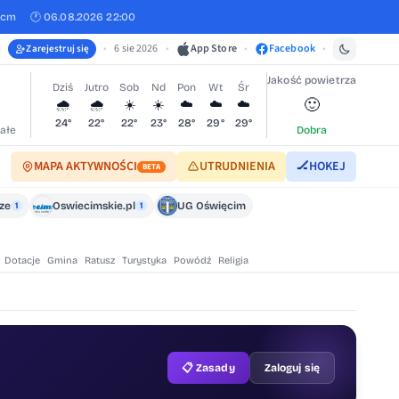
 cm
🕐 06.08.2026 22:00
•
6 sie 2026
•
App Store
•
Facebook
•
Zarejestruj się
Jakość powietrza
Dziś
Jutro
Sob
Nd
Pon
Wt
Śr
🙂
🌧️
🌧️
☀️
☀️
☁️
☁️
☁️
24°
22°
22°
23°
28°
29°
29°
ałe
Dobra
MAPA AKTYWNOŚCI
UTRUDNIENIA
🏒
HOKEJ
BETA
cze
Oswiecimskie.pl
UG Oświęcim
1
1
Dotacje
Gmina
Ratusz
Turystyka
Powódź
Religia
📋 Zasady
Zaloguj się