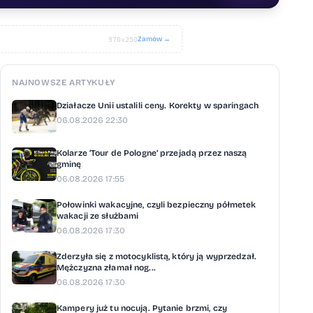
Zamów →
970×250
NAJNOWSZE ARTYKUŁY
Działacze Unii ustalili ceny. Korekty w sparingach
06.08.2026 22:30
Kolarze ‘Tour de Pologne’ przejadą przez naszą
gminę
06.08.2026 17:55
Połowinki wakacyjne, czyli bezpieczny półmetek
wakacji ze służbami
06.08.2026 17:30
Zderzyła się z motocyklistą, który ją wyprzedzał.
Mężczyzna złamał nog...
06.08.2026 17:30
Kampery już tu nocują. Pytanie brzmi, czy