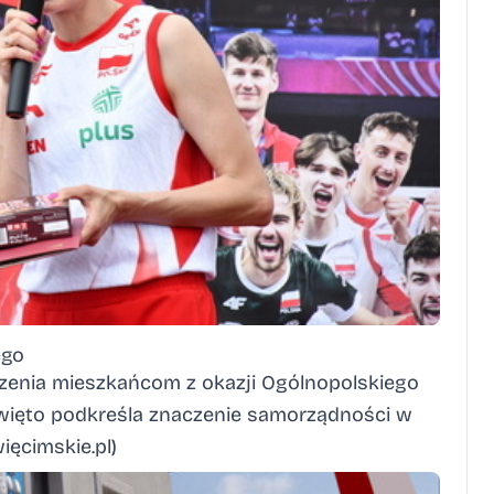
ego
zenia mieszkańcom z okazji Ogólnopolskiego
więto podkreśla znaczenie samorządności w
ięcimskie.pl
)