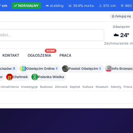
7 cm
✅
NORMALNY
➡️
stabilny
📊 35.4%
maks.
⚠️ 370 cm
🚨 460
Zaloguj się
Oświęcim
24°
☁️
Zachmurzenie m
NOWE
KONTAKT
OGŁOSZENIA
PRACA
ciszów
Oświęcim Online
Powiat Oświęcim
Info Brzesz
3
1
1
or
Chełmek
Polanka Wielka
Utrudnienia
Inwestycje
Budowa
Zdrowie
Szpital
Kultura
Muzeum
Szkoły
Praca