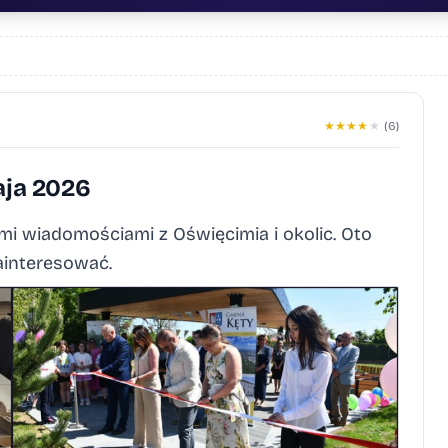
★
★
★
★
★
(6)
ja 2026
i wiadomościami z Oświęcimia i okolic. Oto
ainteresować.