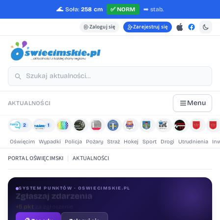
🌊
Soła:
258 cm
✅
NORM
➡️
stab.
Zaloguj się
Zarejestruj się
Menu
AKTUALNOŚCI
2
1
Oświęcim
Wypadki
Policja
Pożary
Straż
Hokej
Sport
Drogi
Utrudnienia
In
PORTAL OŚWIĘCIMSKI
|
AKTUALNOŚCI
SYSTEM PUNKTÓW · OSWIECIMSKIE.PL
Oceniaj treści
+1 pkt
za ocenę