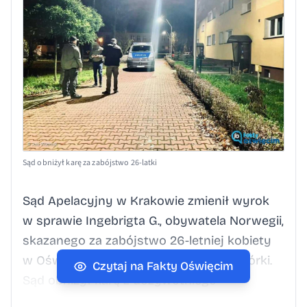
Sąd obniżył karę za zabójstwo 26-latki
Sąd Apelacyjny w Krakowie zmienił wyrok
w sprawie Ingebrigta G., obywatela Norwegii,
skazanego za zabójstwo 26-letniej kobiety
w Oświęcimiu oraz uprowadzenie ich córki.
Czytaj na Fakty Oświęcim
Sąd obniżył karę z dożywotniego
pozbawienia wolności do 25 lat więzienia.