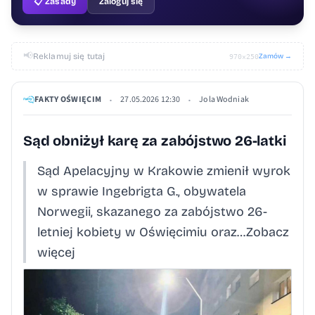
📋 Zasady
Zaloguj się
📢
Reklamuj się tutaj
Zamów →
970×250
FAKTY OŚWIĘCIM
27.05.2026 12:30
Jola Wodniak
•
•
Sąd obniżył karę za zabójstwo 26-latki
Sąd Apelacyjny w Krakowie zmienił wyrok
w sprawie Ingebrigta G., obywatela
Norwegii, skazanego za zabójstwo 26-
letniej kobiety w Oświęcimiu oraz…Zobacz
więcej