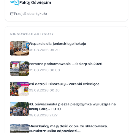
Fakty Oświęcim
rozpoczęła poszukiwania Ingebrigta G. oraz
Przejdź do artykułu
dziecka. Funkcjonariusze uruchomili Child
Alert, a duńska policja zatrzymała
mężczyznę z dziewczynką na autostradzie
NAJNOWSZE ARTYKUŁY
w Kopenhadze. Ingebrigt G. jako obywatel
Wsparcie dla juniorskiego hokeja
Norwegii może złożyć wniosek o odbywanie
09.08.2026 09:30
kary w swoim kraju. W takim przypadku
Poranne podsumowanie — 9 sierpnia 2026
Norwegia musi respektować polski wyrok,
09.08.2026 06:00
ale dostosowuje go do własnego prawa
karnego.
Psi Patrol i Dinozaury - Poranki Dziecięce
09.08.2026 00:30
43. oświęcimska piesza pielgrzymka wyruszyła na
Jasną Górę – FOTO
08.08.2026 21:27
Mieszkańcy mają dość odoru ze składowiska.
Burmistrz unika odpowiedzi....