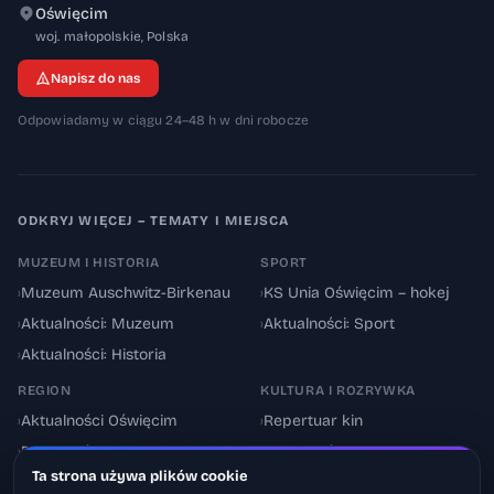
Oświęcim
32-600
woj. małopolskie
,
Polska
Napisz do nas
Odpowiadamy w ciągu 24–48 h w dni robocze
ODKRYJ WIĘCEJ – TEMATY I MIEJSCA
MUZEUM I HISTORIA
SPORT
›
Muzeum Auschwitz-Birkenau
›
KS Unia Oświęcim – hokej
›
Aktualności: Muzeum
›
Aktualności: Sport
›
Aktualności: Historia
REGION
KULTURA I ROZRYWKA
›
Aktualności Oświęcim
›
Repertuar kin
›
Powiat oświęcimski
›
Aktualności: Kultura
Ta strona używa plików cookie
›
Utrudnienia drogowe
›
Events & Wydarzenia