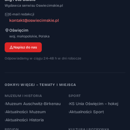
Wydawca serwisu Oswiecimskie.pl
E-mail redakcji
kontakt@oswiecimskie.pl
Oświęcim
32-600
woj. małopolskie
,
Polska
Napisz do nas
Odpowiadamy w ciągu 24–48 h w dni robocze
ODKRYJ WIĘCEJ – TEMATY I MIEJSCA
MUZEUM I HISTORIA
SPORT
›
Muzeum Auschwitz-Birkenau
›
KS Unia Oświęcim – hokej
›
Aktualności: Muzeum
›
Aktualności: Sport
›
Aktualności: Historia
REGION
KULTURA I ROZRYWKA