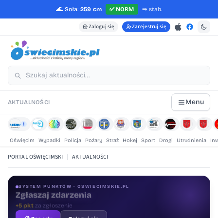
🌊
Soła:
259 cm
✅
NORM
➡️
stab.
Zaloguj się
Zarejestruj się
Menu
AKTUALNOŚCI
1
Oświęcim
Wypadki
Policja
Pożary
Straż
Hokej
Sport
Drogi
Utrudnienia
In
PORTAL OŚWIĘCIMSKI
|
AKTUALNOŚCI
SYSTEM PUNKTÓW · OSWIECIMSKIE.PL
Oceniaj treści
+1 pkt
za ocenę