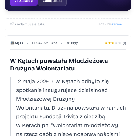
📋 Zasady
Zaloguj się
📢
Reklamuj się tutaj
Zamów →
970×250
KĘTY
14.05.2026 13:57
UG Kęty
•
•
★
★
★
★
★
(1)
W Kętach powstała Młodzieżowa
Drużyna Wolontariatu
12 maja 2026 r. w Kętach odbyło się
spotkanie inaugurujące działalność
Młodzieżowej Drużyny
Wolontariatu. Drużyna powstała w ramach
projektu Fundacji Trivita z siedzibą
w Kętach pn. "Wolontariat młodzieżowy
na rzecz osób z niepełnosprawnościami