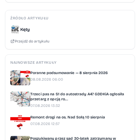
ŹRÓDŁO ARTYKUŁU
Kęty
Przejdź do artykułu
NAJNOWSZE ARTYKUŁY
Poranne podsumowanie — 8 sierpnia 2026
08.08.2026 06:00
Trzeci pas na S1 do autostrady A4? GDDKiA ogłosiła
przetarg z opcją ro...
07.08.2026 13:32
Remont drogi na os. Nad Sołą 10 sierpnia
07.08.2026 12:57
Poszukiwany przez sąd 30-latek zatrzymany w