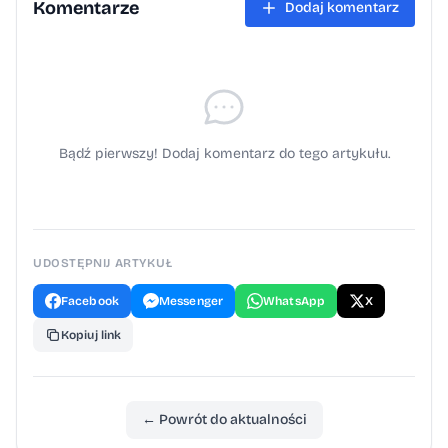
środków Państwowego Funduszu
Komentarze
Dodaj komentarz
Rehabilitacji Osób Niepełnosprawnych
w ramach konkursu Moc lokalnych
inicjatyw. CUS w Kętach
Bądź pierwszy! Dodaj komentarz do tego artykułu.
UDOSTĘPNIJ ARTYKUŁ
Facebook
Messenger
WhatsApp
X
Kopiuj link
← Powrót do aktualności