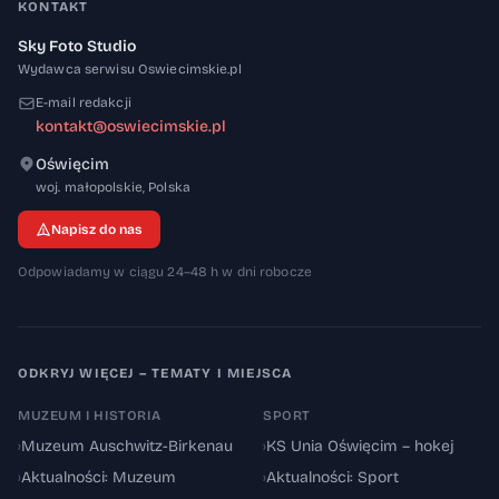
KONTAKT
Sky Foto Studio
Wydawca serwisu Oswiecimskie.pl
E-mail redakcji
kontakt@oswiecimskie.pl
Oświęcim
32-600
woj. małopolskie
,
Polska
Napisz do nas
Odpowiadamy w ciągu 24–48 h w dni robocze
ODKRYJ WIĘCEJ – TEMATY I MIEJSCA
MUZEUM I HISTORIA
SPORT
›
Muzeum Auschwitz-Birkenau
›
KS Unia Oświęcim – hokej
›
Aktualności: Muzeum
›
Aktualności: Sport