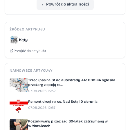
← Powrót do aktualności
ŹRÓDŁO ARTYKUŁU
Kęty
Przejdź do artykułu
NAJNOWSZE ARTYKUŁY
Trzeci pas na S1 do autostrady A4? GDDKiA ogłosiła
przetarg z opcją ro...
07.08.2026 13:32
Remont drogi na os. Nad Sołą 10 sierpnia
07.08.2026 12:57
Poszukiwany przez sąd 30-latek zatrzymany w
Witkowicach