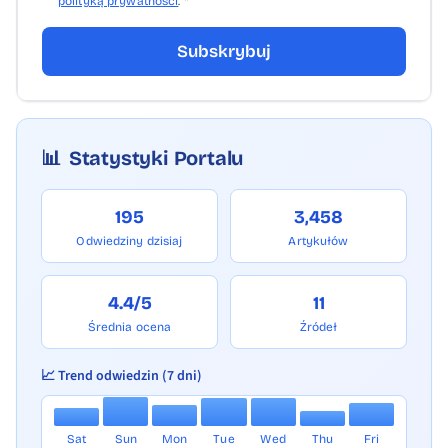
polityką prywatności
. *
Subskrybuj
📊
Statystyki Portalu
195
3,458
Odwiedziny dzisiaj
Artykułów
4.4/5
11
Średnia ocena
Źródeł
📈 Trend odwiedzin (7 dni)
Sat
Sun
Mon
Tue
Wed
Thu
Fri