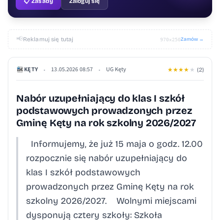
📋 Zasady
Zaloguj się
📢
Reklamuj się tutaj
Zamów →
970×250
KĘTY
13.05.2026 08:57
UG Kęty
•
•
★
★
★
★
★
(2)
Nabór uzupełniający do klas I szkół
podstawowych prowadzonych przez
Gminę Kęty na rok szkolny 2026/2027
Informujemy, że już 15 maja o godz. 12.00
rozpocznie się nabór uzupełniający do
klas I szkół podstawowych
prowadzonych przez Gminę Kęty na rok
szkolny 2026/2027. Wolnymi miejscami
dysponują cztery szkoły: Szkoła