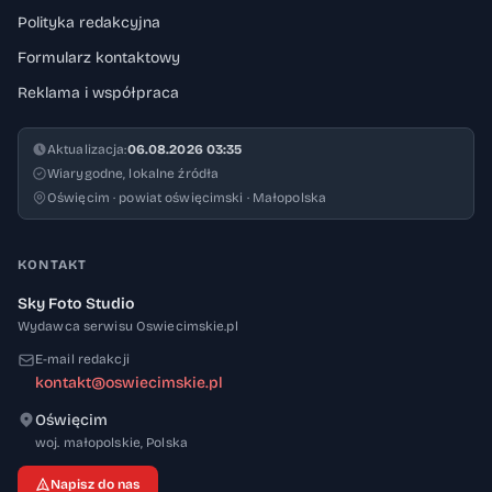
Polityka redakcyjna
Formularz kontaktowy
Reklama i współpraca
Aktualizacja:
06.08.2026 03:35
Wiarygodne, lokalne źródła
Oświęcim · powiat oświęcimski · Małopolska
KONTAKT
Sky Foto Studio
Wydawca serwisu Oswiecimskie.pl
E-mail redakcji
kontakt@oswiecimskie.pl
Oświęcim
32-600
woj. małopolskie
,
Polska
Napisz do nas