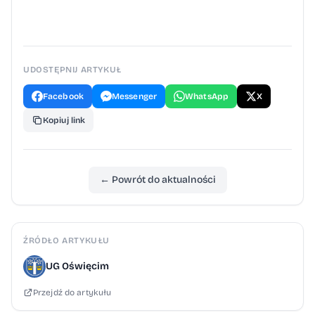
UDOSTĘPNIJ ARTYKUŁ
Facebook
Messenger
WhatsApp
X
Kopiuj link
← Powrót do aktualności
ŹRÓDŁO ARTYKUŁU
UG Oświęcim
Przejdź do artykułu