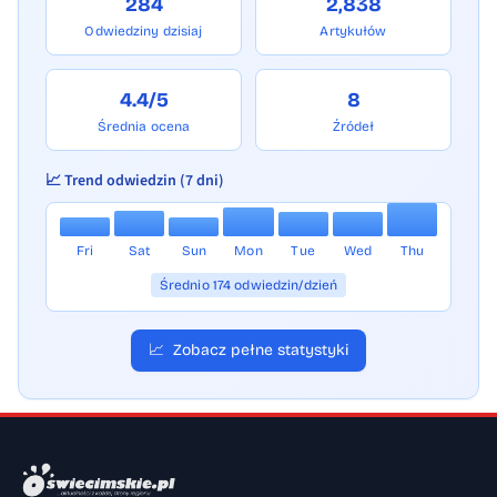
284
2,838
Odwiedziny dzisiaj
Artykułów
4.4/5
8
Średnia ocena
Źródeł
📈 Trend odwiedzin (7 dni)
Fri
Sat
Sun
Mon
Tue
Wed
Thu
Średnio 174 odwiedzin/dzień
📈
Zobacz pełne statystyki