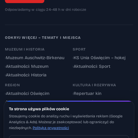
Odpowiadamy w ciągu 24–48 h w dni robocze
ODKRYJ WIĘCEJ – TEMATY I MIEJSCA
MUZEUM I HISTORIA
SPORT
›
Muzeum Auschwitz-Birkenau
›
KS Unia Oświęcim – hokej
›
Aktualności: Muzeum
›
Aktualności: Sport
›
Aktualności: Historia
REGION
KULTURA I ROZRYWKA
›
Aktualności Oświęcim
›
Repertuar kin
›
Powiat oświęcimski
›
Aktualności: Kultura
Ta strona używa plików cookie
›
Utrudnienia drogowe
›
Events & Wydarzenia
Stosujemy cookie do analizy ruchu i wyświetlania reklam (Google
Analytics & Ads). Możesz je zaakceptować lub ograniczyć do
niezbędnych.
Polityka prywatności