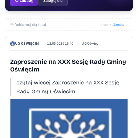
📋 Zasady
Zaloguj się
📢
Reklamuj się tutaj
Zamów →
970×250
UG OŚWIĘCIM
12.05.2026 16:40
UG Oświęcim
•
•
Zaproszenie na XXX Sesję Rady Gminy
Oświęcim
czytaj więcej Zaproszenie na XXX Sesję
Rady Gminy Oświęcim