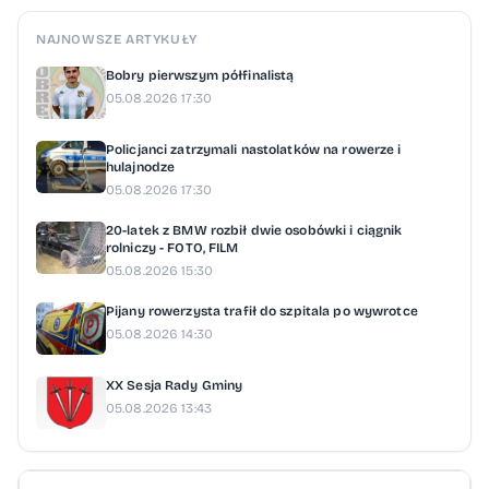
NAJNOWSZE ARTYKUŁY
Bobry pierwszym półfinalistą
05.08.2026 17:30
Policjanci zatrzymali nastolatków na rowerze i
hulajnodze
05.08.2026 17:30
20-latek z BMW rozbił dwie osobówki i ciągnik
rolniczy - FOTO, FILM
05.08.2026 15:30
Pijany rowerzysta trafił do szpitala po wywrotce
05.08.2026 14:30
XX Sesja Rady Gminy
05.08.2026 13:43