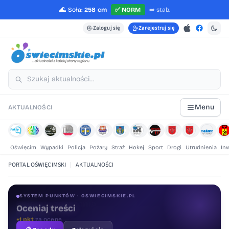
🌊
Soła:
258 cm
✅
NORM
➡️
stab.
Zaloguj się
Zarejestruj się
Menu
AKTUALNOŚCI
Oświęcim
Wypadki
Policja
Pożary
Straż
Hokej
Sport
Drogi
Utrudnienia
In
PORTAL OŚWIĘCIMSKI
|
AKTUALNOŚCI
SYSTEM PUNKTÓW · OSWIECIMSKIE.PL
Oceniaj treści
+1 pkt
za ocenę