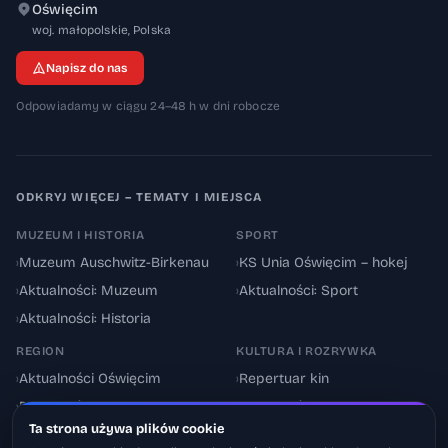
Oświęcim
32-600
woj. małopolskie
,
Polska
Napisz do nas
Odpowiadamy w ciągu 24–48 h w dni robocze
ODKRYJ WIĘCEJ – TEMATY I MIEJSCA
MUZEUM I HISTORIA
SPORT
›
Muzeum Auschwitz-Birkenau
›
KS Unia Oświęcim – hokej
›
Aktualności: Muzeum
›
Aktualności: Sport
›
Aktualności: Historia
REGION
KULTURA I ROZRYWKA
›
Aktualności Oświęcim
›
Repertuar kin
›
Powiat oświęcimski
›
Aktualności: Kultura
Ta strona używa plików cookie
›
Utrudnienia drogowe
›
Events & Wydarzenia