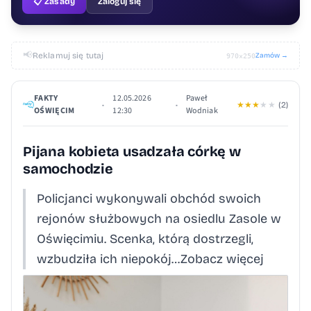
📋 Zasady
Zaloguj się
📢
Reklamuj się tutaj
Zamów →
970×250
FAKTY
12.05.2026
Paweł
•
•
★
★
★
★
★
(2)
OŚWIĘCIM
12:30
Wodniak
Pijana kobieta usadzała córkę w
samochodzie
Policjanci wykonywali obchód swoich
rejonów służbowych na osiedlu Zasole w
Oświęcimiu. Scenka, którą dostrzegli,
wzbudziła ich niepokój…Zobacz więcej