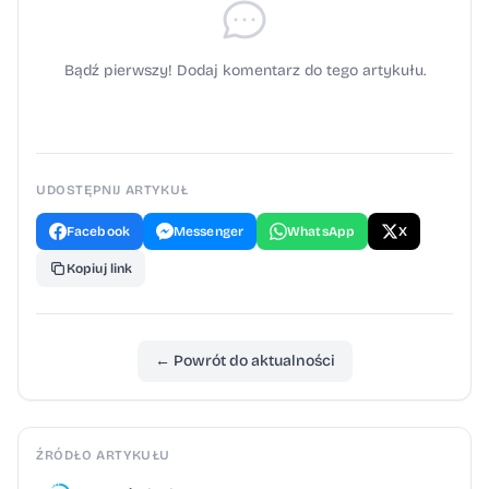
do pięciu lat więzienia. Poza tym sprawa trafi
do wydziału rodzinnego i nieletnich Sądu
Rejonowego w Oświęcimiu oraz do Miejskiej
Bądź pierwszy! Dodaj komentarz do tego artykułu.
Komisji ds. Rozwiązywania Problemów
Alkoholowych w Oświęcimiu.
UDOSTĘPNIJ ARTYKUŁ
Facebook
Messenger
WhatsApp
X
Kopiuj link
← Powrót do aktualności
ŹRÓDŁO ARTYKUŁU