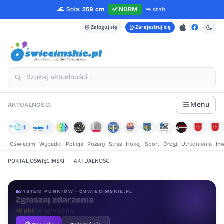
🌊
Soła:
258 cm
✅
NORM
➡️
stab.
Zaloguj się
Zarejestruj się
Menu
AKTUALNOŚCI
1
1
Oświęcim
Wypadki
Policja
Pożary
Straż
Hokej
Sport
Drogi
Utrudnienia
In
PORTAL OŚWIĘCIMSKI
|
AKTUALNOŚCI
SYSTEM PUNKTÓW · OSWIECIMSKIE.PL
Oceniaj treści
+1 pkt
za ocenę