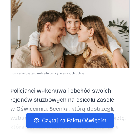
Pijana kobieta usadzała córkę w samochodzie
Policjanci wykonywali obchód swoich
rejonów służbowych na osiedlu Zasole
w Oświęcimiu. Scenka, którą dostrzegli,
wzbudziła ich niepokój. „Zauważyli kobietę,
Czytaj na Fakty Oświęcim
która usadzała dziecko na tylnej kanapie
samochodu, a następnie otworzyła drzwi od