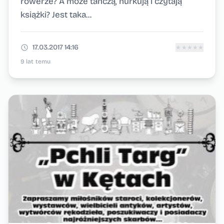
rowerze? A może tańczą, nurkują i czytają
książki? Jest taka...
17.03.2017 14:16
★
★
★
★
★
9 lat temu