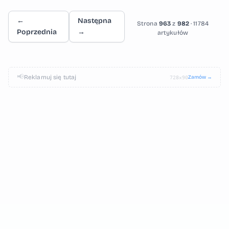
←
Następna
Strona
963
z
982
· 11784
Poprzednia
→
artykułów
📢
Reklamuj się tutaj
Zamów →
728×90