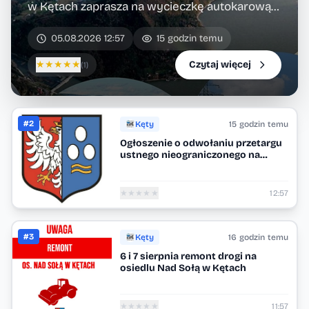
w Kętach zaprasza na wycieczkę autokarową
22 sierpnia 2026 r. „SZLAKIEM...
05.08.2026 12:57
15 godzin temu
★
★
★
★
★
Czytaj więcej
(1)
#2
Kęty
15 godzin temu
Ogłoszenie o odwołaniu przetargu
ustnego nieograniczonego na
sprzedaż niruchomości
stanowiącej własność Gminy Kęty
★
★
★
★
★
12:57
#3
Kęty
16 godzin temu
6 i 7 sierpnia remont drogi na
osiedlu Nad Sołą w Kętach
★
★
★
★
★
11:57