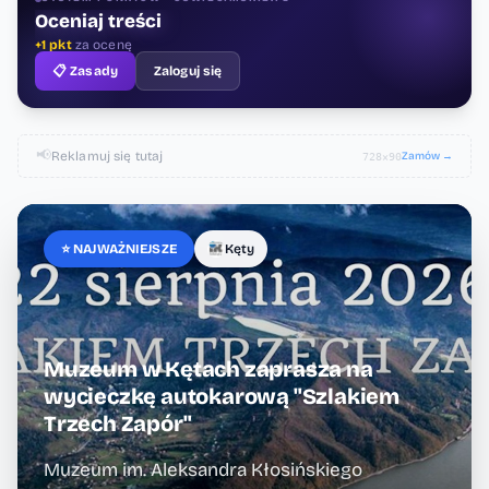
Oceniaj treści
+1 pkt
za ocenę
📋 Zasady
Zaloguj się
📢
Reklamuj się tutaj
Zamów →
728×90
⭐ NAJWAŻNIEJSZE
Kęty
Muzeum w Kętach zaprasza na
wycieczkę autokarową "Szlakiem
Trzech Zapór"
Muzeum im. Aleksandra Kłosińskiego