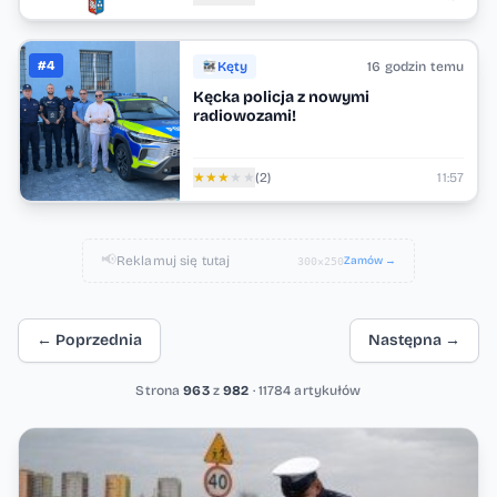
#4
Kęty
16 godzin temu
Kęcka policja z nowymi
radiowozami!
★
★
★
★
★
(2)
11:57
📢
Reklamuj się tutaj
Zamów →
300×250
← Poprzednia
Następna →
Strona
963
z
982
· 11784 artykułów