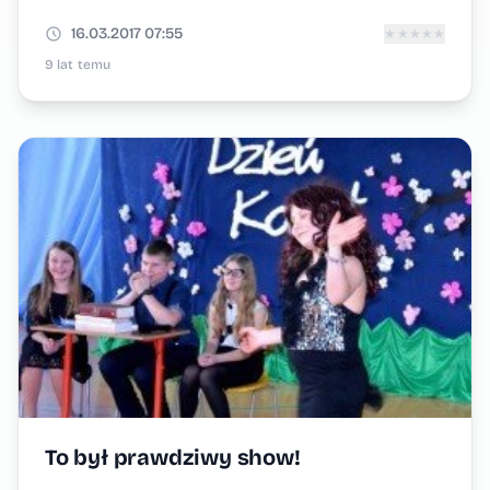
16.03.2017 07:55
★
★
★
★
★
9 lat temu
To był prawdziwy show!