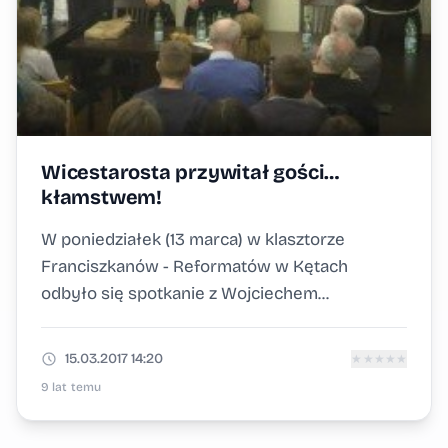
Wicestarosta przywitał gości…
kłamstwem!
W poniedziałek (13 marca) w klasztorze
Franciszkanów - Reformatów w Kętach
odbyło się spotkanie z Wojciechem...
15.03.2017 14:20
★
★
★
★
★
9 lat temu