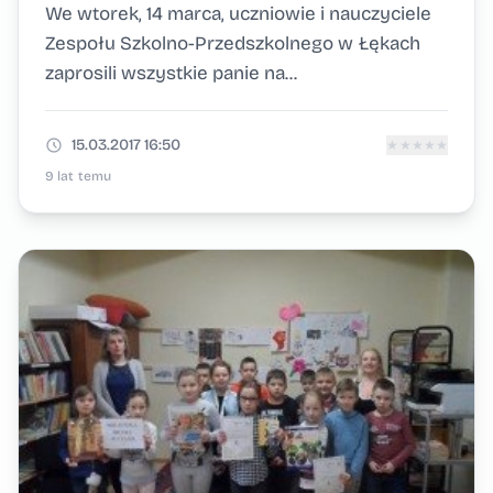
We wtorek, 14 marca, uczniowie i nauczyciele
Zespołu Szkolno-Przedszkolnego w Łękach
zaprosili wszystkie panie na...
15.03.2017 16:50
★
★
★
★
★
9 lat temu