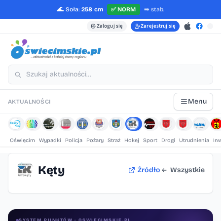
🌊
Soła:
258 cm
✅
NORM
➡️
stab.
Zaloguj się
Zarejestruj się
Menu
AKTUALNOŚCI
Oświęcim
Wypadki
Policja
Pożary
Straż
Hokej
Sport
Drogi
Utrudnienia
In
Kęty
Źródło
Wszystkie
SYSTEM PUNKTÓW · OSWIECIMSKIE.PL