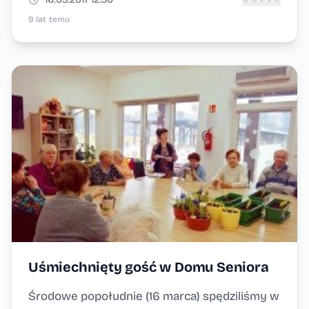
★
★
★
★
★
9 lat temu
Uśmiechnięty gość w Domu Seniora
Środowe popołudnie (16 marca) spędziliśmy w