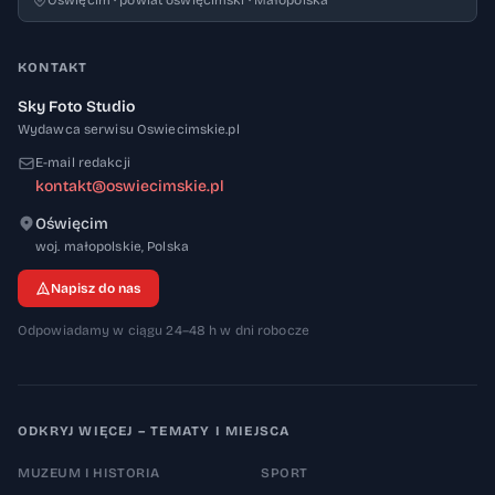
Oświęcim · powiat oświęcimski · Małopolska
KONTAKT
Sky Foto Studio
Wydawca serwisu Oswiecimskie.pl
E-mail redakcji
kontakt@oswiecimskie.pl
Oświęcim
32-600
woj. małopolskie
,
Polska
Napisz do nas
Odpowiadamy w ciągu 24–48 h w dni robocze
ODKRYJ WIĘCEJ – TEMATY I MIEJSCA
MUZEUM I HISTORIA
SPORT