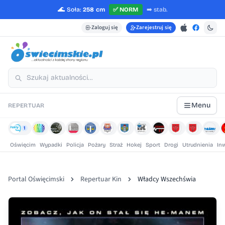
🌊
Soła:
258 cm
✅
NORM
➡️
stab.
Zaloguj się
Zarejestruj się
Menu
REPERTUAR
1
Oświęcim
Wypadki
Policja
Pożary
Straż
Hokej
Sport
Drogi
Utrudnienia
In
Portal Oświęcimski
Repertuar Kin
Władcy Wszechświa