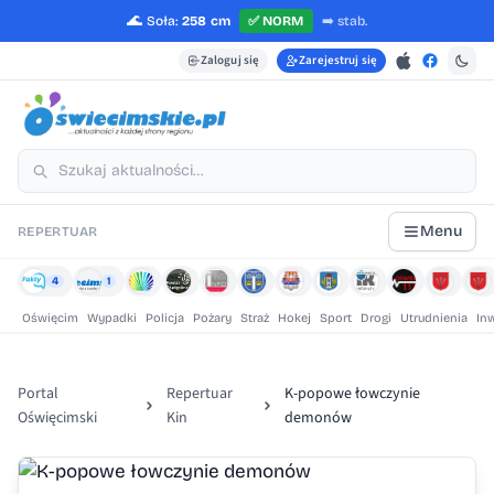
🌊
Soła:
258 cm
✅
NORM
➡️
stab.
Zaloguj się
Zarejestruj się
Menu
REPERTUAR
4
1
Oświęcim
Wypadki
Policja
Pożary
Straż
Hokej
Sport
Drogi
Utrudnienia
In
Portal
Repertuar
K-popowe łowczynie
Oświęcimski
Kin
demonów