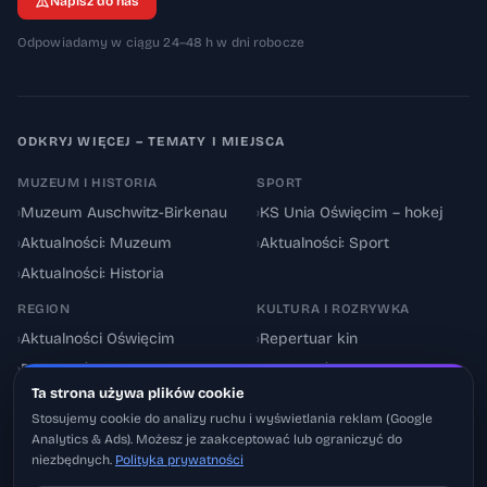
Napisz do nas
Odpowiadamy w ciągu 24–48 h w dni robocze
ODKRYJ WIĘCEJ – TEMATY I MIEJSCA
MUZEUM I HISTORIA
SPORT
›
Muzeum Auschwitz-Birkenau
›
KS Unia Oświęcim – hokej
›
Aktualności: Muzeum
›
Aktualności: Sport
›
Aktualności: Historia
REGION
KULTURA I ROZRYWKA
›
Aktualności Oświęcim
›
Repertuar kin
›
Powiat oświęcimski
›
Aktualności: Kultura
Ta strona używa plików cookie
›
Utrudnienia drogowe
›
Events & Wydarzenia
Stosujemy cookie do analizy ruchu i wyświetlania reklam (Google
Analytics & Ads). Możesz je zaakceptować lub ograniczyć do
niezbędnych.
Polityka prywatności