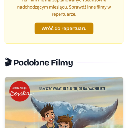
Ten film nie ma zaplanowanych seansów w
nadchodzącym miesiącu. Sprawdź inne filmy w
repertuarze.
Wróć do repertuaru
🎬 Podobne Filmy