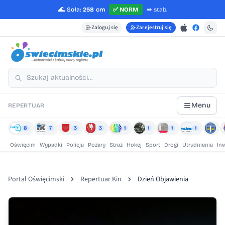
🌊
Soła:
258 cm
✅
NORM
➡️
stab.
Zaloguj się
Zarejestruj się
Menu
REPERTUAR
8
7
3
3
1
1
1
1
Oświęcim
Wypadki
Policja
Pożary
Straż
Hokej
Sport
Drogi
Utrudnienia
In
Portal Oświęcimski
Repertuar Kin
Dzień Objawienia