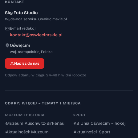
KONTAKT
Sky Foto Studio
Wydawca serwisu Oswiecimskie.pl
E-mail redakcji
kontakt@oswiecimskie.pl
Oświęcim
32-600
woj. małopolskie
,
Polska
Napisz do nas
Odpowiadamy w ciągu 24–48 h w dni robocze
ODKRYJ WIĘCEJ – TEMATY I MIEJSCA
MUZEUM I HISTORIA
SPORT
›
Muzeum Auschwitz-Birkenau
›
KS Unia Oświęcim – hokej
›
Aktualności: Muzeum
›
Aktualności: Sport