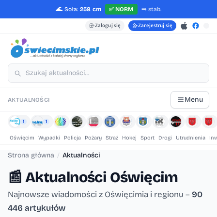
🌊
Soła:
258 cm
✅
NORM
➡️
stab.
Zaloguj się
Zarejestruj się
Menu
AKTUALNOŚCI
1
1
Oświęcim
Wypadki
Policja
Pożary
Straż
Hokej
Sport
Drogi
Utrudnienia
In
Strona główna
/
Aktualności
📰
Aktualności Oświęcim
Najnowsze wiadomości z Oświęcimia i regionu –
90
446 artykułów