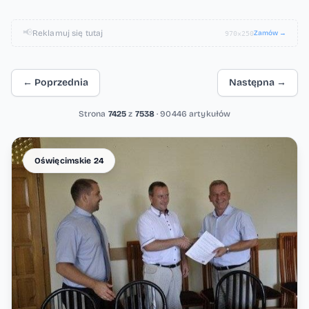
📢
Reklamuj się tutaj
Zamów →
970×250
← Poprzednia
Następna →
Strona
7425
z
7538
· 90446 artykułów
Lista artykułów
Oświęcimskie 24