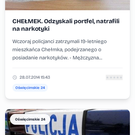
CHEŁMEK. Odzyskali portfel, natrafili
na narkotyki
Wczoraj policjanci zatrzymali 19-letniego
mieszkańca Chełmka, podejrzanego o
posiadanie narkotyków. - Mężczyzna...
28.07.2014 15:43
★
★
★
★
★
Oświęcimskie 24
Oświęcimskie 24