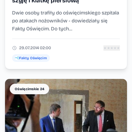
szyję i klatkę piersiową
Dwie osoby trafiły do oświęcimskiego szpitala
po atakach nożowników - dowiedziały się
Fakty Oświęcim. Do tych...
29.07.2014 02:00
★
★
★
★
★
Fakty Oświęcim
Oświęcimskie 24