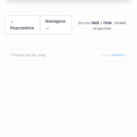
←
Następna
Strona
7425
z
7538
· 90446
Poprzednia
→
artykułów
📢
Reklamuj się tutaj
Zamów →
728×90