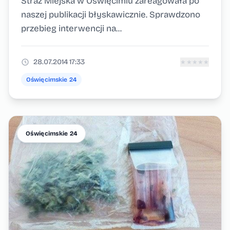
Straż Miejska w Oświęcimiu zareagowała po
naszej publikacji błyskawicznie. Sprawdzono
przebieg interwencji na...
28.07.2014 17:33
★
★
★
★
★
Oświęcimskie 24
Oświęcimskie 24