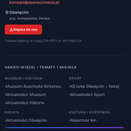
kontakt@oswiecimskie.pl
Oświęcim
32-600
woj. małopolskie
,
Polska
Napisz do nas
Odpowiadamy w ciągu 24–48 h w dni robocze
ODKRYJ WIĘCEJ – TEMATY I MIEJSCA
MUZEUM I HISTORIA
SPORT
›
Muzeum Auschwitz-Birkenau
›
KS Unia Oświęcim – hokej
›
Aktualności: Muzeum
›
Aktualności: Sport
›
Aktualności: Historia
REGION
KULTURA I ROZRYWKA
›
Aktualności Oświęcim
›
Repertuar kin
›
Powiat oświęcimski
›
Aktualności: Kultura