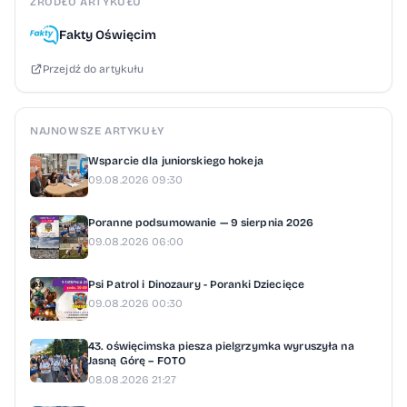
ŹRÓDŁO ARTYKUŁU
Fakty Oświęcim
Przejdź do artykułu
NAJNOWSZE ARTYKUŁY
Wsparcie dla juniorskiego hokeja
09.08.2026 09:30
Poranne podsumowanie — 9 sierpnia 2026
09.08.2026 06:00
Psi Patrol i Dinozaury - Poranki Dziecięce
09.08.2026 00:30
43. oświęcimska piesza pielgrzymka wyruszyła na
Jasną Górę – FOTO
08.08.2026 21:27