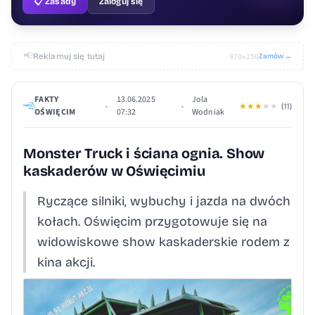
📋 Zasady
Zaloguj się
📢
Reklamuj się tutaj
Zamów →
970×250
FAKTY
13.06.2025
Jola
•
•
★
★
★
★
★
(11)
OŚWIĘCIM
07:32
Wodniak
Monster Truck i ściana ognia. Show
kaskaderów w Oświęcimiu
Ryczące silniki, wybuchy i jazda na dwóch
kołach. Oświęcim przygotowuje się na
widowiskowe show kaskaderskie rodem z
kina akcji.