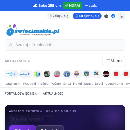
🌊
Soła:
258 cm
✅
NORM
➡️
stab.
Zaloguj się
Zarejestruj się
Menu
AKTUALNOŚCI
2
1
Oświęcim
Wypadki
Policja
Pożary
Straż
Hokej
Sport
Drogi
Utrudnienia
In
PORTAL OŚWIĘCIMSKI
|
AKTUALNOŚCI
SYSTEM PUNKTÓW · OSWIECIMSKIE.PL
Oceniaj treści
+1 pkt
za ocenę