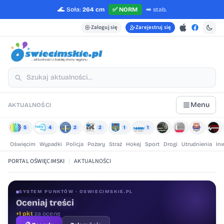
🌊
Soła:
264 cm
✅
NORM
➡️
stab.
Zaloguj się
Zarejestruj się
Menu
AKTUALNOŚCI
5
4
2
2
1
1
Oświęcim
Wypadki
Policja
Pożary
Straż
Hokej
Sport
Drogi
Utrudnienia
In
PORTAL OŚWIĘCIMSKI
|
AKTUALNOŚCI
SYSTEM PUNKTÓW · OSWIECIMSKIE.PL
Oceniaj treści
+1 pkt
za ocenę