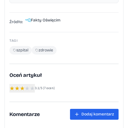
Fakty Oświęcim
Źródło:
TAGI
szpital
zdrowie
Oceń artykuł
★
★
★
★
★
3.1/5
(7 ocen)
Komentarze
Dodaj komentarz