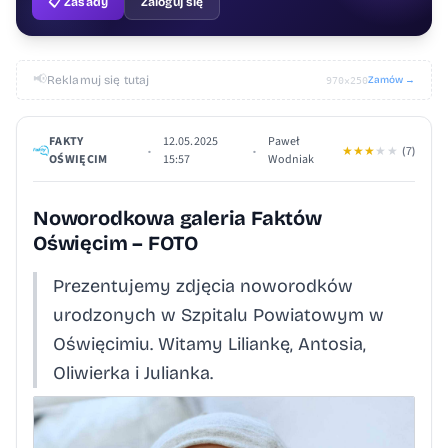
📋 Zasady
Zaloguj się
📢
Reklamuj się tutaj
Zamów →
970×250
FAKTY
12.05.2025
Paweł
•
•
★
★
★
★
★
(7)
OŚWIĘCIM
15:57
Wodniak
Noworodkowa galeria Faktów
Oświęcim – FOTO
Prezentujemy zdjęcia noworodków
urodzonych w Szpitalu Powiatowym w
Oświęcimiu. Witamy Liliankę, Antosia,
Oliwierka i Julianka.