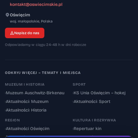
kontakt@oswiecimskie.pl
Oświęcim
32-600
woj. małopolskie
,
Polska
Napisz do nas
Odpowiadamy w ciągu 24–48 h w dni robocze
ODKRYJ WIĘCEJ – TEMATY I MIEJSCA
MUZEUM I HISTORIA
SPORT
›
Muzeum Auschwitz-Birkenau
›
KS Unia Oświęcim – hokej
›
Aktualności: Muzeum
›
Aktualności: Sport
›
Aktualności: Historia
REGION
KULTURA I ROZRYWKA
›
Aktualności Oświęcim
›
Repertuar kin
›
Powiat oświęcimski
›
Aktualności: Kultura