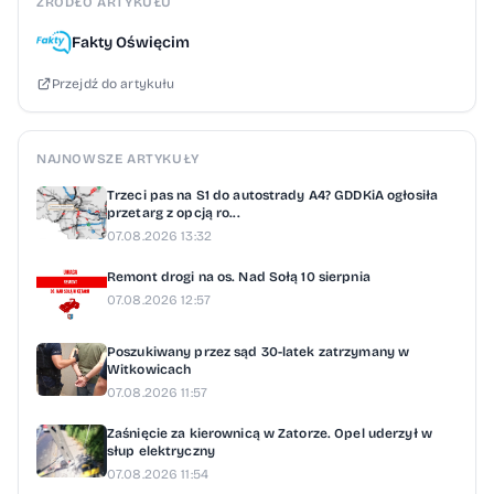
ŹRÓDŁO ARTYKUŁU
Fakty Oświęcim
Przejdź do artykułu
NAJNOWSZE ARTYKUŁY
Trzeci pas na S1 do autostrady A4? GDDKiA ogłosiła
przetarg z opcją ro...
07.08.2026 13:32
Remont drogi na os. Nad Sołą 10 sierpnia
07.08.2026 12:57
Poszukiwany przez sąd 30-latek zatrzymany w
Witkowicach
07.08.2026 11:57
Zaśnięcie za kierownicą w Zatorze. Opel uderzył w
słup elektryczny
07.08.2026 11:54