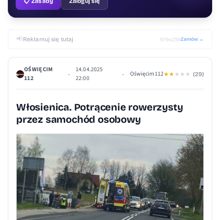
📋 Zasady
Zaloguj się
📢
Reklamuj się tutaj
Zamów →
970×250
OŚWIĘCIM
14.04.2025
Oświęcim112
•
•
★
★
★
★
★
(29)
112
22:00
Włosienica. Potrącenie rowerzysty
przez samochód osobowy