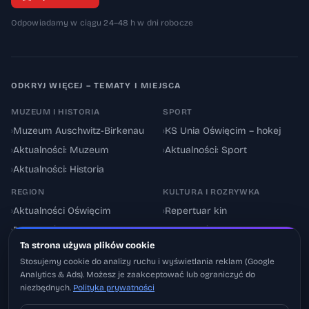
Odpowiadamy w ciągu 24–48 h w dni robocze
ODKRYJ WIĘCEJ – TEMATY I MIEJSCA
MUZEUM I HISTORIA
SPORT
›
Muzeum Auschwitz-Birkenau
›
KS Unia Oświęcim – hokej
›
Aktualności: Muzeum
›
Aktualności: Sport
›
Aktualności: Historia
REGION
KULTURA I ROZRYWKA
›
Aktualności Oświęcim
›
Repertuar kin
›
Powiat oświęcimski
›
Aktualności: Kultura
Ta strona używa plików cookie
›
Utrudnienia drogowe
›
Events & Wydarzenia
Stosujemy cookie do analizy ruchu i wyświetlania reklam (Google
Analytics & Ads). Możesz je zaakceptować lub ograniczyć do
niezbędnych.
Polityka prywatności