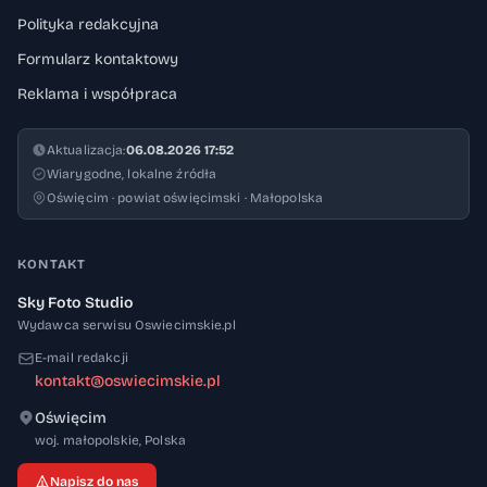
Polityka redakcyjna
Formularz kontaktowy
Reklama i współpraca
Aktualizacja:
06.08.2026 17:52
Wiarygodne, lokalne źródła
Oświęcim · powiat oświęcimski · Małopolska
KONTAKT
Sky Foto Studio
Wydawca serwisu Oswiecimskie.pl
E-mail redakcji
kontakt@oswiecimskie.pl
Oświęcim
32-600
woj. małopolskie
,
Polska
Napisz do nas