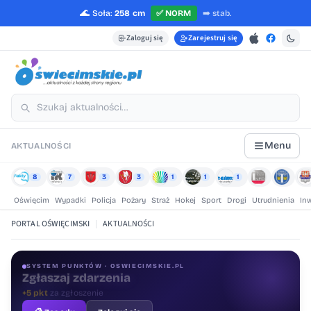
🌊
Soła:
258 cm
✅
NORM
➡️
stab.
Zaloguj się
Zarejestruj się
Menu
AKTUALNOŚCI
8
7
3
3
1
1
1
Oświęcim
Wypadki
Policja
Pożary
Straż
Hokej
Sport
Drogi
Utrudnienia
In
PORTAL OŚWIĘCIMSKI
|
AKTUALNOŚCI
SYSTEM PUNKTÓW · OSWIECIMSKIE.PL
Oceniaj treści
+1 pkt
za ocenę