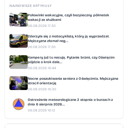
NAJNOWSZE ARTYKUŁY
Połowinki wakacyjne, czyli bezpieczny półmetek
wakacji ze służbami
06.08.2026 17:30
Zderzyła się z motocyklistą, który ją wyprzedzał.
Mężczyzna złamał nog...
06.08.2026 17:30
Kampery już tu nocują. Pytanie brzmi, czy Oświęcim
pójdzie o krok dale...
06.08.2026 16:44
Nocne poszukiwania seniora z Oświęcimia. Mężczyzna
stracił orientację
06.08.2026 16:30
Ostrzeżenie meteorologiczne 2 stopnia o burzach z
dnia 6 sierpnia 2026...
06.08.2026 16:12