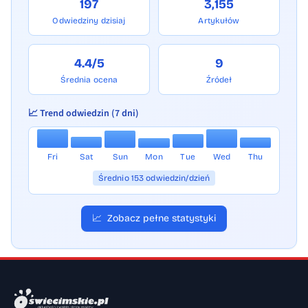
197
3,155
Odwiedziny dzisiaj
Artykułów
4.4/5
9
Średnia ocena
Źródeł
📈 Trend odwiedzin (7 dni)
Fri
Sat
Sun
Mon
Tue
Wed
Thu
Średnio 153 odwiedzin/dzień
📈
Zobacz pełne statystyki