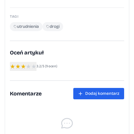
TAGI
utrudnienia
drogi
Oceń artykuł
★
★
★
★
★
3.2/5
(9 ocen)
Komentarze
Dodaj komentarz