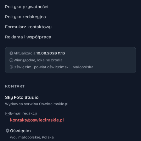
Polityka prywatności
Polityka redakcyjna
Formularz kontaktowy
Reklama i współpraca
Aktualizacja:
10.08.2026 11:13
Wiarygodne, lokalne źródła
Oświęcim · powiat oświęcimski · Małopolska
KONTAKT
Sky Foto Studio
Wydawca serwisu Oswiecimskie.pl
E-mail redakcji
kontakt@oswiecimskie.pl
Oświęcim
32-600
woj. małopolskie
,
Polska