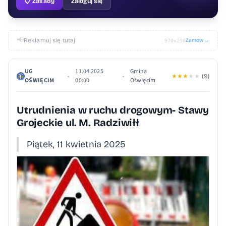
📋 Zasady
Zaloguj się
📢
Reklamuj się tutaj
Zamów →
970×250
UG
11.04.2025
Gmina
•
•
★
★
★
★
★
(9)
OŚWIĘCIM
00:00
Oświęcim
Utrudnienia w ruchu drogowym- Stawy
Grojeckie ul. M. Radziwiłł
Piątek, 11 kwietnia 2025