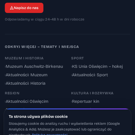
Napisz do nas
Odpowiadamy w ciągu 24–48 h w dni robocze
ODKRYJ WIĘCEJ – TEMATY I MIEJSCA
MUZEUM I HISTORIA
SPORT
›
Muzeum Auschwitz-Birkenau
›
KS Unia Oświęcim – hokej
›
Aktualności: Muzeum
›
Aktualności: Sport
›
Aktualności: Historia
REGION
KULTURA I ROZRYWKA
›
Aktualności Oświęcim
›
Repertuar kin
›
Powiat oświęcimski
›
Aktualności: Kultura
Ta strona używa plików cookie
›
Utrudnienia drogowe
›
Events & Wydarzenia
Stosujemy cookie do analizy ruchu i wyświetlania reklam (Google
Analytics & Ads). Możesz je zaakceptować lub ograniczyć do