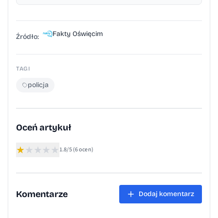
Fakty Oświęcim
Źródło:
TAGI
policja
Oceń artykuł
★
★
★
★
★
1.8/5
(6 ocen)
Komentarze
Dodaj komentarz