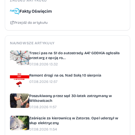
ŹRÓDŁO ARTYKUŁU
Fakty Oświęcim
Przejdź do artykułu
NAJNOWSZE ARTYKUŁY
Trzeci pas na S1 do autostrady A4? GDDKiA ogłosiła
przetarg z opcją ro...
07.08.2026 13:32
Remont drogi na os. Nad Sołą 10 sierpnia
07.08.2026 12:57
Poszukiwany przez sąd 30-latek zatrzymany w
Witkowicach
07.08.2026 11:57
Zaśnięcie za kierownicą w Zatorze. Opel uderzył w
słup elektryczny
07.08.2026 11:54