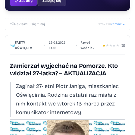
📋 Zasady
Zaloguj się
📢
Reklamuj się tutaj
Zamów →
970×250
FAKTY
19.03.2025
Paweł
•
•
★
★
★
★
★
(6)
OŚWIĘCIM
14:00
Wodniak
Zamierzał wyjechać na Pomorze. Kto
widział 27-latka? – AKTUALIZACJA
Zaginął 27-letni Piotr Janiga, mieszkaniec
Oświęcimia. Rodzina ostatni raz miała z
nim kontakt we wtorek 13 marca przez
komunikator internetowy.