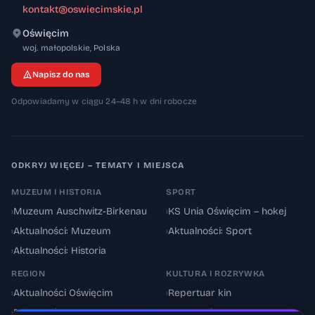
kontakt@oswiecimskie.pl
Oświęcim
32-600
woj. małopolskie
,
Polska
Napisz do nas
Odpowiadamy w ciągu 24–48 h w dni robocze
ODKRYJ WIĘCEJ – TEMATY I MIEJSCA
MUZEUM I HISTORIA
SPORT
›
Muzeum Auschwitz-Birkenau
›
KS Unia Oświęcim – hokej
›
Aktualności: Muzeum
›
Aktualności: Sport
›
Aktualności: Historia
REGION
KULTURA I ROZRYWKA
›
Aktualności Oświęcim
›
Repertuar kin
›
Powiat oświęcimski
›
Aktualności: Kultura