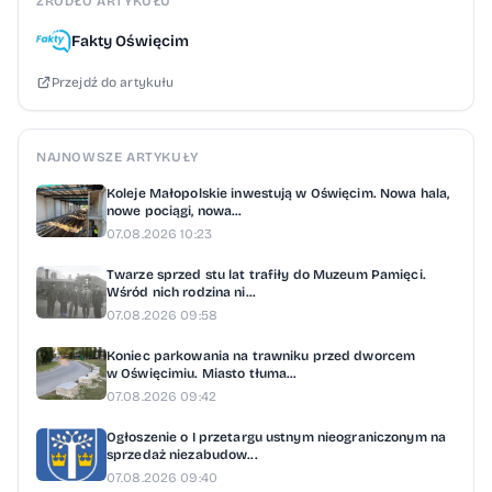
ŹRÓDŁO ARTYKUŁU
Fakty Oświęcim
Przejdź do artykułu
NAJNOWSZE ARTYKUŁY
Koleje Małopolskie inwestują w Oświęcim. Nowa hala,
nowe pociągi, nowa...
07.08.2026 10:23
Twarze sprzed stu lat trafiły do Muzeum Pamięci.
Wśród nich rodzina ni...
07.08.2026 09:58
Koniec parkowania na trawniku przed dworcem
w Oświęcimiu. Miasto tłuma...
07.08.2026 09:42
Ogłoszenie o I przetargu ustnym nieograniczonym na
sprzedaż niezabudow...
07.08.2026 09:40