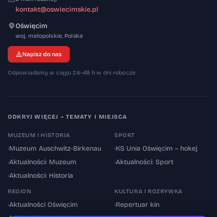
kontakt@oswiecimskie.pl
Oświęcim
32-600
woj. małopolskie
,
Polska
Napisz do nas
Odpowiadamy w ciągu 24–48 h w dni robocze
ODKRYJ WIĘCEJ – TEMATY I MIEJSCA
MUZEUM I HISTORIA
SPORT
›
Muzeum Auschwitz-Birkenau
›
KS Unia Oświęcim – hokej
›
Aktualności: Muzeum
›
Aktualności: Sport
›
Aktualności: Historia
REGION
KULTURA I ROZRYWKA
›
Aktualności Oświęcim
›
Repertuar kin