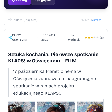
📋 Zasady
Zaloguj się
📢
Reklamuj się tutaj
Zamów →
970×250
FAKTY
13.10.2024
Jola
•
•
★
★
★
★
★
(8)
OŚWIĘCIM
23:19
Wodniak
Sztuka kochania. Pierwsze spotkanie
KLAPS! w Oświęcimiu – FILM
17 października Planet Cinema w
Oświęcimiu zaprasza na inauguracyjne
spotkanie w ramach projektu
edukacyjnego KLAPS!.