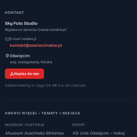
KONTAKT
Sky Foto Studio
Wydawca serwisu Oswiecimskie.pl
E-mail redakcji
kontakt@oswiecimskie.pl
Oświęcim
32-600
woj. małopolskie
,
Polska
Napisz do nas
Odpowiadamy w ciągu 24–48 h w dni robocze
ODKRYJ WIĘCEJ – TEMATY I MIEJSCA
MUZEUM I HISTORIA
SPORT
›
Muzeum Auschwitz-Birkenau
›
KS Unia Oświęcim – hokej