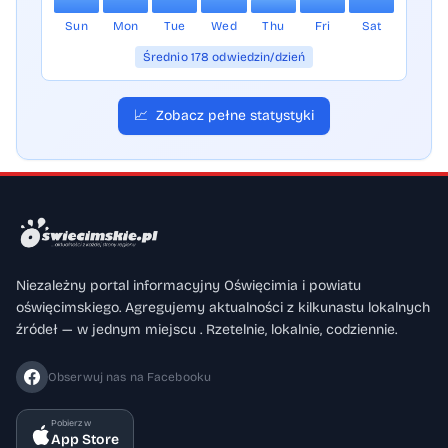
Sun
Mon
Tue
Wed
Thu
Fri
Sat
Średnio 178 odwiedzin/dzień
📈
Zobacz pełne statystyki
Niezależny portal informacyjny Oświęcimia i powiatu
oświęcimskiego. Agregujemy aktualności z kilkunastu lokalnych
źródeł — w jednym miejscu . Rzetelnie, lokalnie, codziennie.
Obserwuj nas na Facebooku
Pobierz w
App Store