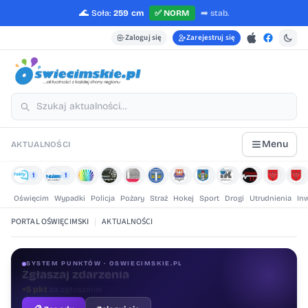
🌊
Soła:
259 cm
✅
NORM
➡️
stab.
Zaloguj się
Zarejestruj się
Menu
AKTUALNOŚCI
1
1
Oświęcim
Wypadki
Policja
Pożary
Straż
Hokej
Sport
Drogi
Utrudnienia
In
PORTAL OŚWIĘCIMSKI
|
AKTUALNOŚCI
SYSTEM PUNKTÓW · OSWIECIMSKIE.PL
Oceniaj treści
+1 pkt
za ocenę