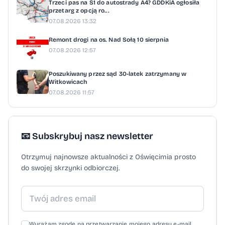
Trzeci pas na S1 do autostrady A4? GDDKiA ogłosiła
przetarg z opcją ro...
07.08.2026 13:32
Remont drogi na os. Nad Sołą 10 sierpnia
07.08.2026 12:57
Poszukiwany przez sąd 30-latek zatrzymany w
Witkowicach
07.08.2026 11:57
📧 Subskrybuj nasz newsletter
Otrzymuj najnowsze aktualności z Oświęcimia prosto
do swojej skrzynki odbiorczej.
Wyrażam zgodę na przetwarzanie mojego adresu e-mail