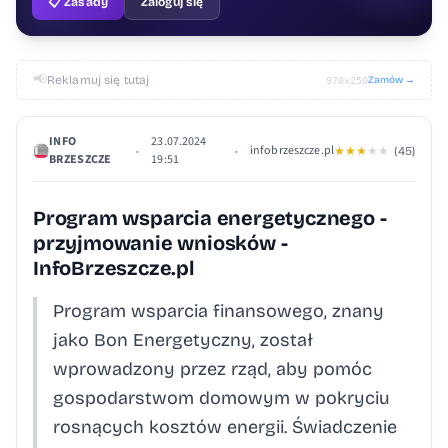
📋 Zasady
Zaloguj się
📢
Reklamuj się tutaj
Zamów →
970×250
INFO
23.07.2024
infobrzeszcze.pl
•
•
★
★
★
★
★
(45)
BRZESZCZE
19:51
Program wsparcia energetycznego -
przyjmowanie wniosków -
InfoBrzeszcze.pl
Program wsparcia finansowego, znany
jako Bon Energetyczny, został
wprowadzony przez rząd, aby pomóc
gospodarstwom domowym w pokryciu
rosnących kosztów energii. Świadczenie