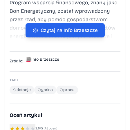
Program wsparcia finansowego, znany jako
Bon Energetyczny, został wprowadzony
przez rząd, aby pomóc gospodarstwom
domowym w pokryciu rosnących kosztów
Czytaj na Info Brzeszcze
energii. Świadczenie to jest jednorazowe i
wynosi od 300 do 600 złotych, zależnie od
dochodów oraz liczby osób w
Info Brzeszcze
gospodarstwie domowym. Wnioski o to
Źródło:
świadczenie od mieszkańców Gminy
Brzeszcze przyjmuje Ośrodek Pomocy
TAGI
Społecznej w Brzeszczach, z …
dotacje
gmina
praca
Oceń artykuł
★
★
★
★
★
3.0/5
(45 ocen)