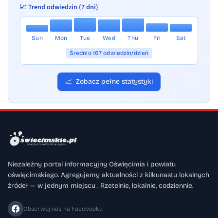
📈 Trend odwiedzin (7 dni)
Sun
Mon
Tue
Wed
Thu
Fri
Sat
Średnio 167 odwiedzin/dzień
📈
Zobacz pełne statystyki
Niezależny portal informacyjny Oświęcimia i powiatu
oświęcimskiego. Agregujemy aktualności z kilkunastu lokalnych
źródeł — w jednym miejscu . Rzetelnie, lokalnie, codziennie.
Obserwuj nas na Facebooku