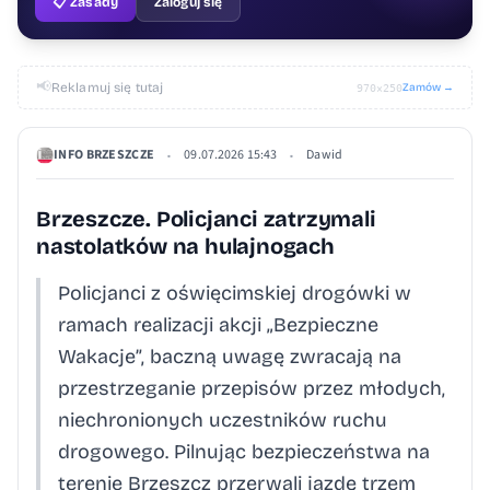
📋 Zasady
Zaloguj się
📢
Reklamuj się tutaj
Zamów →
970×250
INFO BRZESZCZE
09.07.2026 15:43
Dawid
•
•
Brzeszcze. Policjanci zatrzymali
nastolatków na hulajnogach
Policjanci z oświęcimskiej drogówki w
ramach realizacji akcji „Bezpieczne
Wakacje”, baczną uwagę zwracają na
przestrzeganie przepisów przez młodych,
niechronionych uczestników ruchu
drogowego. Pilnując bezpieczeństwa na
terenie Brzeszcz przerwali jazdę trzem