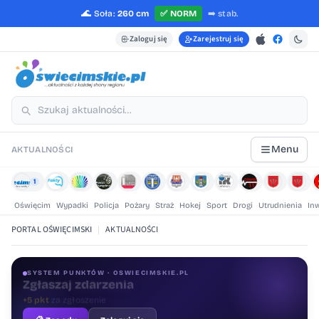
🌊
Soła:
260 cm
✅
NORM
➡️
stab.
Zaloguj się
Zarejestruj się
Menu
AKTUALNOŚCI
1
Oświęcim
Wypadki
Policja
Pożary
Straż
Hokej
Sport
Drogi
Utrudnienia
In
PORTAL OŚWIĘCIMSKI
|
AKTUALNOŚCI
SYSTEM PUNKTÓW · OSWIECIMSKIE.PL
Oceniaj treści
+1 pkt
za ocenę