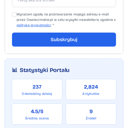
oraz pasa ruchu dla rowerów; Kierujący
hulajnogą elektryczną może wyjątkowo
Wyrażam zgodę na przetwarzanie mojego adresu e-mail
skorzystać z chodnika lub ścieżki dla
przez Oswiecimskie.pl w celu wysyłki newslettera, zgodnie z
polityką prywatności
. *
pieszych, gdy jest usytuowany wzdłuż
jezdni, po której ruch pojazdów jest
Subskrybuj
dozwolony z prędkością większą niż 30
km/h i brakuje wydzielonej drogi dla
rowerów oraz pasa ruchu dla rowerów.
Dopuszczalna prędkość podczas jazdy
📊
Statystyki Portalu
hulajnogą elektryczną wynosi 20 km/h. Na
drodze dla pieszych ma być zbliżona do
237
2,824
prędkości pieszego”- wyjaśnia Małgorzata
Odwiedziny dzisiaj
Artykułów
Jurecka z KPP w Oświęcimiu.
4.5/5
9
Średnia ocena
Źródeł