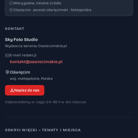
Wiarygodne, lokalne źródła
Oświęcim · powiat oświęcimski · Małopolska
KONTAKT
Sky Foto Studio
Wydawca serwisu Oswiecimskie.pl
E-mail redakcji
kontakt@oswiecimskie.pl
Oświęcim
32-600
woj. małopolskie
,
Polska
Napisz do nas
Odpowiadamy w ciągu 24–48 h w dni robocze
ODKRYJ WIĘCEJ – TEMATY I MIEJSCA