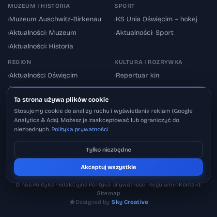
MUZEUM I HISTORIA
SPORT
›
Muzeum Auschwitz-Birkenau
›
KS Unia Oświęcim – hokej
›
Aktualności: Muzeum
›
Aktualności: Sport
›
Aktualności: Historia
REGION
KULTURA I ROZRYWKA
›
Aktualności Oświęcim
›
Repertuar kin
›
Powiat oświęcimski
›
Aktualności: Kultura
Ta strona używa plików cookie
›
Utrudnienia drogowe
›
Events & Wydarzenia
Stosujemy cookie do analizy ruchu i wyświetlania reklam (Google
Analytics & Ads). Możesz je zaakceptować lub ograniczyć do
niezbędnych.
Polityka prywatności
Tylko niezbędne
Pobierz na iOS
© 2026 Oswiecimskie.pl – Portal informacyjny Oświęcimia i powiatu
Akceptuj wszystkie
Może później
oświęcimskiego.
O nas
·
Polityka redakcyjna
·
Polityka prywatności
·
Regulamin
·
Kontakt
·
Sitemap
Designed by
Sky Creative