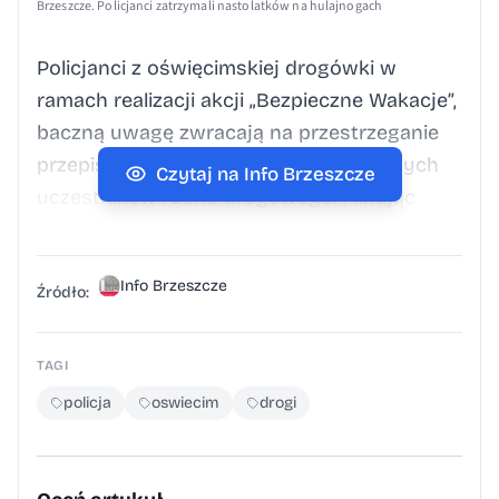
Brzeszcze. Policjanci zatrzymali nastolatków na hulajnogach
Policjanci z oświęcimskiej drogówki w
ramach realizacji akcji „Bezpieczne Wakacje”,
baczną uwagę zwracają na przestrzeganie
przepisów przez młodych, niechronionych
Czytaj na Info Brzeszcze
uczestników ruchu drogowego. Pilnując
bezpieczeństwa na terenie Brzeszcz
przerwali jazdę trzem nastoletnim
Info Brzeszcze
mieszkańcom Jawiszowic, którzy na
Źródło:
hulajnogach elektrycznych jechali ulicą bez
kasków ochronnych. “We wtorek (7.07.2026)
TAGI
po południu policjanci podczas patrolu ulicy
policja
oswiecim
drogi
Jaśminowej zauważyli trzech nastolatków
jadących na hulajnogach elektrycznych bez
kasków. Z uwagi na stwierdzone