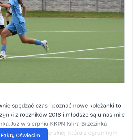
tywnie spędzać czas i poznać nowe koleżanki to
ynki z roczników 2018 i młodsze są u nas mile
nka. Już w sierpniu KKPN Iskra Brzezinka
chowej kadry trenerskiej, która z ogromnym
a Fakty Oświęcim