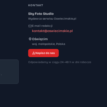
KONTAKT
Sky Foto Studio
Wydawca serwisu Oswiecimskie.pl
E-mail redakcji
kontakt@oswiecimskie.pl
Oświęcim
32-600
woj. małopolskie
,
Polska
Napisz do nas
Odpowiadamy w ciągu 24–48 h w dni robocze
 ·