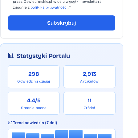
przez Oswiecimskie.pl w celu wysyłki newslettera,
zgodnie z
polityką prywatności
. *
Subskrybuj
📊
Statystyki Portalu
298
2,913
Odwiedziny dzisiaj
Artykułów
4.4/5
11
Średnia ocena
Źródeł
📈 Trend odwiedzin (7 dni)