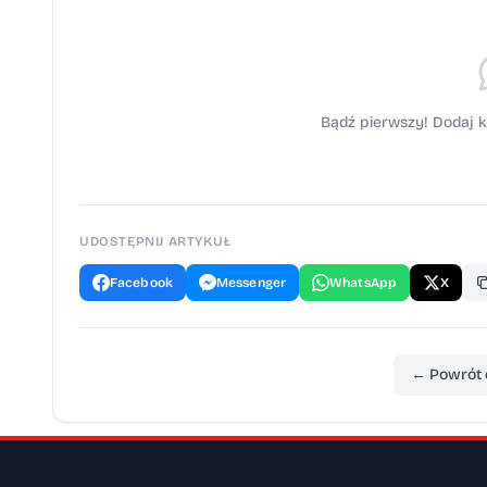
Bądź pierwszy! Dodaj k
UDOSTĘPNIJ ARTYKUŁ
Facebook
Messenger
WhatsApp
X
← Powrót 