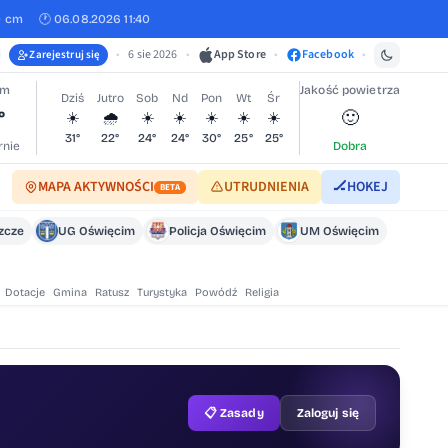
0 cm
🕐 06.08.2026 11:40
•
6 sie 2026
•
App Store
•
Facebook
•
Zarejestruj się
im
Jakość powietrza
Dziś
Jutro
Sob
Nd
Pon
Wt
Śr
°
🙂
☀️
🌧️
☀️
☀️
☀️
☀️
☀️
31°
22°
24°
24°
30°
25°
25°
nie
Dobra
MAPA AKTYWNOŚCI
UTRUDNIENIA
🏒
HOKEJ
BETA
szcze
UG Oświęcim
Policja Oświęcim
UM Oświęcim
Dotacje
Gmina
Ratusz
Turystyka
Powódź
Religia
📋 Zasady
Zaloguj się