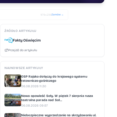
Zamów →
970×250
ŹRÓDŁO ARTYKUŁU
Fakty Oświęcim
Przejdź do artykułu
NAJNOWSZE ARTYKUŁY
OSP Rajsko dołączy do krajowego systemu
ratowniczo-gaśniczego
06.08.2026 11:30
Nowa opowieść Soły. W piątek 7 sierpnia rusza
teatralna parada nad Soł...
06.08.2026 09:57
Niebezpieczne wyprzedzanie na skrzyżowaniu ul.