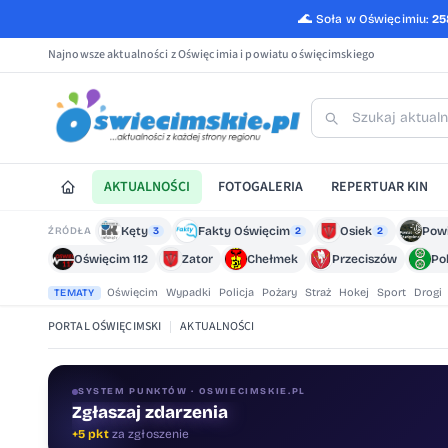
🌊
Soła w Oświęcimiu:
25
Najnowsze aktualności z Oświęcimia i powiatu oświęcimskiego
AKTUALNOŚCI
FOTOGALERIA
REPERTUAR KIN
Kęty
Fakty Oświęcim
Osiek
Pow
ŹRÓDŁA
3
2
2
Oświęcim 112
Zator
Chełmek
Przeciszów
Po
Oświęcim
Wypadki
Policja
Pożary
Straż
Hokej
Sport
Drogi
TEMATY
PORTAL OŚWIĘCIMSKI
|
AKTUALNOŚCI
SYSTEM PUNKTÓW · OSWIECIMSKIE.PL
Zgłaszaj zdarzenia
Oceniaj treści
+5 pkt
za zgłoszenie
+1 pkt
za ocenę