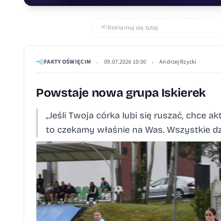
📢
Reklamuj się tutaj
FAKTY OŚWIĘCIM
09.07.2026 10:30
Andrzej Rzycki
•
•
Powstaje nowa grupa Iskierek
„Jeśli Twoja córka lubi się ruszać, chce 
to czekamy właśnie na Was. Wszystkie d