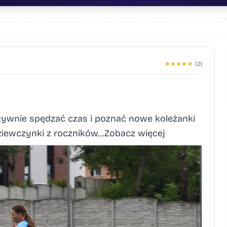
★
★
★
★
★
(2)
aktywnie spędzać czas i poznać nowe koleżanki
ziewczynki z roczników…Zobacz więcej