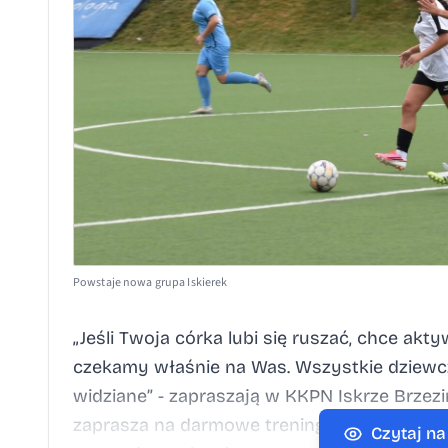
Powstaje nowa grupa Iskierek
„Jeśli Twoja córka lubi się ruszać, chce ak
czekamy właśnie na Was. Wszystkie dziewcz
widziane” - zapraszają w KKPN Iskrze Brzezi
zaprasza na darmowe treningi pod okiem fa
Czytaj n