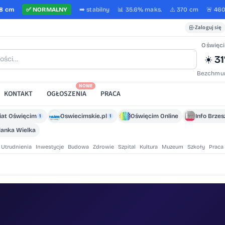
8 cm
✅
NORMALNY
➡️
stabilny
📊 35.6%
maks.
⚠️ 370 cm
🚨 46
Zaloguj się
Oświęc
31
☀️
Bezchmur
NOWE
KONTAKT
OGŁOSZENIA
PRACA
iat Oświęcim
Oswiecimskie.pl
Oświęcim Online
Info Brze
1
1
lanka Wielka
Utrudnienia
Inwestycje
Budowa
Zdrowie
Szpital
Kultura
Muzeum
Szkoły
Praca