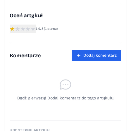
informacja pochodzi z serwisu Gmina
Polanka Wielka.
Oceń artykuł
★
★
★
★
★
1.0/5
(1 ocena)
Komentarze
Dodaj komentarz
Bądź pierwszy! Dodaj komentarz do tego artykułu.
UDOSTĘPNIJ ARTYKUŁ