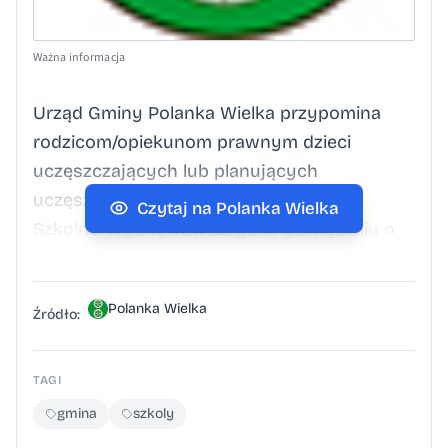
Ważna informacja
Urząd Gminy Polanka Wielka przypomina
rodzicom/opiekunom prawnym dzieci
uczęszczających lub planujących
uczęszczać do Specjalnego Ośrodka
Czytaj na Polanka Wielka
Szkolno-Wychowawczego w Oświęcimiu o
konieczności niezwłocznego złożenia
wniosku o organizację dowozu dziecka.
Polanka Wielka
Terminowe złożenie wniosku jest niezbędne
Źródło:
do sprawnego zorganizowania transportu
na nadchodzący rok szkolny. Wnioski można
TAGI
składać w Urzędzie Gminy. Wniosek o
gmina
szkoly
organizację dowozuPobierz Artykuł Ważna