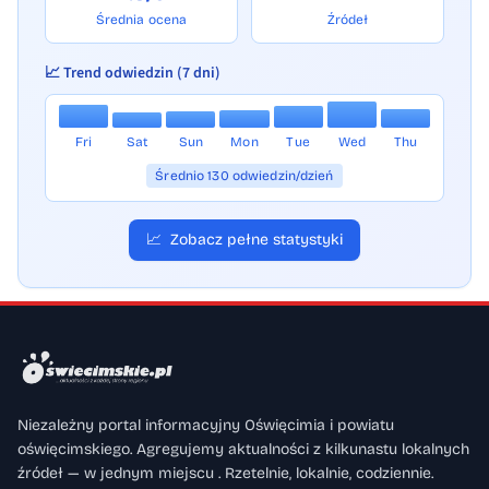
Średnia ocena
Źródeł
📈 Trend odwiedzin (7 dni)
Fri
Sat
Sun
Mon
Tue
Wed
Thu
Średnio 130 odwiedzin/dzień
📈
Zobacz pełne statystyki
Niezależny portal informacyjny Oświęcimia i powiatu
oświęcimskiego. Agregujemy aktualności z kilkunastu lokalnych
źródeł — w jednym miejscu . Rzetelnie, lokalnie, codziennie.