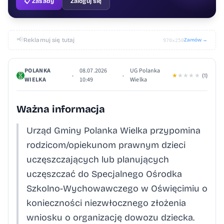
📋 Zasady
Zaloguj się
📢
Reklamuj się tutaj
Zamów →
970×250
POLANKA
08.07.2026
UG Polanka
•
•
★
★
★
★
★
(1)
WIELKA
10:49
Wielka
Ważna informacja
Urząd Gminy Polanka Wielka przypomina
rodzicom/opiekunom prawnym dzieci
uczęszczających lub planujących
uczęszczać do Specjalnego Ośrodka
Szkolno-Wychowawczego w Oświęcimiu o
konieczności niezwłocznego złożenia
wniosku o organizację dowozu dziecka.