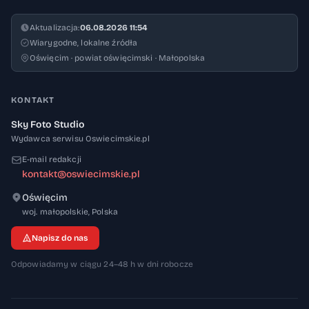
Aktualizacja:
06.08.2026 11:54
Wiarygodne, lokalne źródła
Oświęcim · powiat oświęcimski · Małopolska
KONTAKT
Sky Foto Studio
Wydawca serwisu Oswiecimskie.pl
E-mail redakcji
kontakt@oswiecimskie.pl
Oświęcim
32-600
woj. małopolskie
,
Polska
Napisz do nas
Odpowiadamy w ciągu 24–48 h w dni robocze