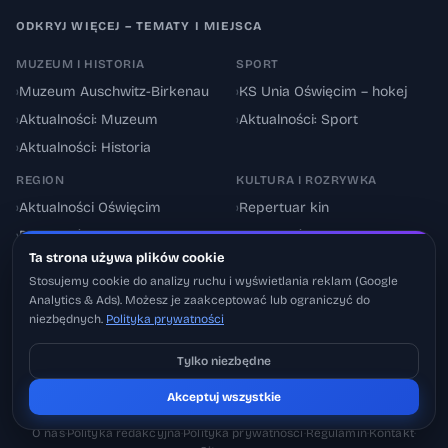
ODKRYJ WIĘCEJ – TEMATY I MIEJSCA
MUZEUM I HISTORIA
SPORT
›
Muzeum Auschwitz-Birkenau
›
KS Unia Oświęcim – hokej
›
Aktualności: Muzeum
›
Aktualności: Sport
›
Aktualności: Historia
REGION
KULTURA I ROZRYWKA
›
Aktualności Oświęcim
›
Repertuar kin
›
Powiat oświęcimski
›
Aktualności: Kultura
Ta strona używa plików cookie
›
Utrudnienia drogowe
›
Events & Wydarzenia
Stosujemy cookie do analizy ruchu i wyświetlania reklam (Google
Analytics & Ads). Możesz je zaakceptować lub ograniczyć do
niezbędnych.
Polityka prywatności
Tylko niezbędne
Pobierz na iOS
© 2026 Oswiecimskie.pl – Portal informacyjny Oświęcimia i powiatu
Akceptuj wszystkie
Może później
oświęcimskiego.
O nas
·
Polityka redakcyjna
·
Polityka prywatności
·
Regulamin
·
Kontakt
·