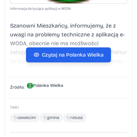
Informacja dotycząca aplikacji e-WODA
Szanowni Mieszkańcy, informujemy, że z
uwagi na problemy techniczne z aplikacją e-
WODA, obecnie nie ma możliwości
zalogowania się do systemu, pobrania faktur
Czytaj na Polanka Wielka
za wodę oraz dokonywania płatności przez
aplikację. Osoby, które podały adres e-mail
do korespondencji, otrzymały faktury
Polanka Wielka
również w formie elektronicznej. Trwają
Źródło:
prace nad usunięciem awarii. Dokładamy
wszelkich starań, aby jak najszybciej
TAGI
przywrócić pełną funkcjonalność aplikacji.
oswiecim
gmina
ratusz
Przepraszamy za utrudnienia i dziękujemy za
wyrozumiałość. Artykuł Informacja