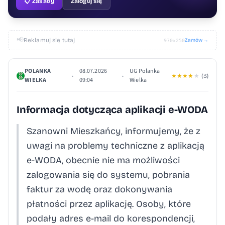
📋 Zasady
Zaloguj się
📢
Reklamuj się tutaj
Zamów →
970×250
POLANKA
08.07.2026
UG Polanka
•
•
★
★
★
★
★
(3)
WIELKA
09:04
Wielka
Informacja dotycząca aplikacji e-WODA
Szanowni Mieszkańcy, informujemy, że z
uwagi na problemy techniczne z aplikacją
e-WODA, obecnie nie ma możliwości
zalogowania się do systemu, pobrania
faktur za wodę oraz dokonywania
płatności przez aplikację. Osoby, które
podały adres e-mail do korespondencji,