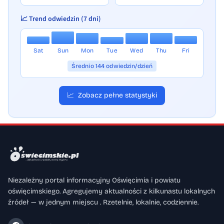
📈 Trend odwiedzin (7 dni)
Sat
Sun
Mon
Tue
Wed
Thu
Fri
Średnio 144 odwiedzin/dzień
📈
Zobacz pełne statystyki
Niezależny portal informacyjny Oświęcimia i powiatu
oświęcimskiego. Agregujemy aktualności z kilkunastu lokalnych
źródeł — w jednym miejscu . Rzetelnie, lokalnie, codziennie.