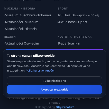
MUZEUM I HISTORIA
SPORT
›
Muzeum Auschwitz-Birkenau
›
KS Unia Oświęcim – hokej
›
Aktualności: Muzeum
›
Aktualności: Sport
›
Aktualności: Historia
REGION
KULTURA I ROZRYWKA
›
Aktualności Oświęcim
›
Repertuar kin
›
Powiat oświęcimski
›
Aktualności: Kultura
Ta strona używa plików cookie
›
Utrudnienia drogowe
›
Events & Wydarzenia
Stosujemy cookie do analizy ruchu i wyświetlania reklam (Google
Analytics & Ads). Możesz je zaakceptować lub ograniczyć do
niezbędnych.
Polityka prywatności
Tylko niezbędne
Pobierz na iOS
© 2026 Oswiecimskie.pl – Portal informacyjny Oświęcimia i powiatu
Akceptuj wszystkie
Może później
oświęcimskiego.
O nas
·
Polityka redakcyjna
·
Polityka prywatności
·
Regulamin
·
Kontakt
·
Sitemap
Designed by
Sky Creative