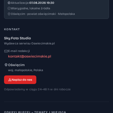
Aktualizacja:
07.08.2026 19:30
Wiarygodne, lokalne źródła
Oświęcim · powiat oświęcimski · Małopolska
KONTAKT
Sky Foto Studio
Wydawca serwisu Oswiecimskie.pl
E-mail redakcji
kontakt@oswiecimskie.pl
Oświęcim
32-600
woj. małopolskie
,
Polska
Napisz do nas
Odpowiadamy w ciągu 24–48 h w dni robocze
ODKRYJ WIĘCEJ – TEMATY I MIEJSCA