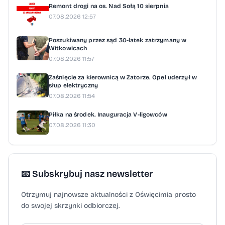
Remont drogi na os. Nad Sołą 10 sierpnia
07.08.2026 12:57
Poszukiwany przez sąd 30-latek zatrzymany w
Witkowicach
07.08.2026 11:57
Zaśnięcie za kierownicą w Zatorze. Opel uderzył w
słup elektryczny
07.08.2026 11:54
Piłka na środek. Inauguracja V-ligowców
07.08.2026 11:30
📧 Subskrybuj nasz newsletter
Otrzymuj najnowsze aktualności z Oświęcimia prosto
do swojej skrzynki odbiorczej.