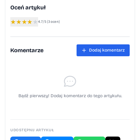
dotycząca aplikacji e-WODA pochodzi z
Oceń artykuł
serwisu Gmina Polanka Wielka.
★
★
★
★
★
4.7/5
(3 ocen)
Komentarze
Dodaj komentarz
Bądź pierwszy! Dodaj komentarz do tego artykułu.
UDOSTĘPNIJ ARTYKUŁ