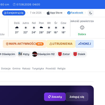
460 cm
🕐 07.08.2026 04:00
•
7 sie 2026
•
App Store
•
Facebook
•
Zarejestruj się
Jakość powietrza
Dziś
Jutro
Nd
Pon
Wt
Śr
Czw
🙂
🌧️
☀️
☀️
☁️
☀️
☀️
☀️
21°
22°
24°
28°
28°
18°
18°
czu
Dobra
MAPA AKTYWNOŚCI
UTRUDNIENIA
🏒
HOKEJ
BETA
 Oświęcim
Kęty
Oświęcim 112
Zator
Osiek
Dotacje
Gmina
Ratusz
Turystyka
Powódź
Religia
📋 Zasady
Zaloguj się