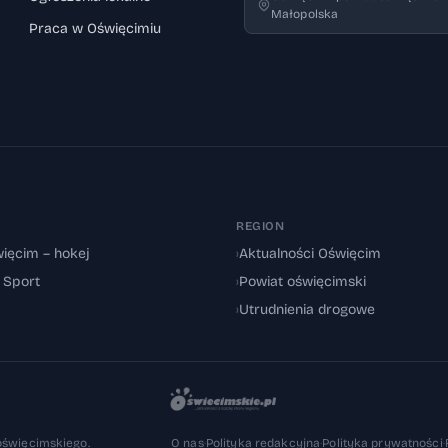
Małopolska
Praca w Oświęcimiu
REGION
ięcim – hokej
›
Aktualności Oświęcim
: Sport
›
Powiat oświęcimski
›
Utrudnienia drogowe
oświęcimskiego.
O nas
·
Polityka redakcyjna
·
Polityka prywatności
·