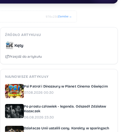
Zamów →
970×250
ŹRÓDŁO ARTYKUŁU
Kęty
Przejdź do artykułu
NAJNOWSZE ARTYKUŁY
Psi Patrol i Dinozaury w Planet Cinema Oświęcim
07.08.2026 00:30
Po prostu człowiek - legenda. Odszedł Zdzisław
Kozaczek
06.08.2026 23:30
Działacze Unii ustalili ceny. Korekty w sparingach