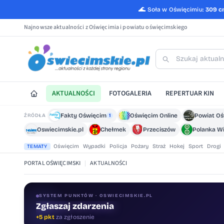
🌊
Soła w Oświęcimiu:
309 
Najnowsze aktualności z Oświęcimia i powiatu oświęcimskiego
AKTUALNOŚCI
FOTOGALERIA
REPERTUAR KIN
Fakty Oświęcim
Oświęcim Online
Powiat O
ŹRÓDŁA
1
Oswiecimskie.pl
Chełmek
Przeciszów
Polanka Wi
Oświęcim
Wypadki
Policja
Pożary
Straż
Hokej
Sport
Drogi
TEMATY
PORTAL OŚWIĘCIMSKI
|
AKTUALNOŚCI
SYSTEM PUNKTÓW · OSWIECIMSKIE.PL
Zgłaszaj zdarzenia
Oceniaj treści
+5 pkt
za zgłoszenie
+1 pkt
za ocenę