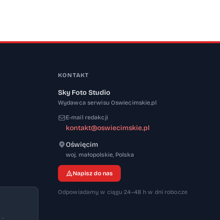
KONTAKT
Sky Foto Studio
Wydawca serwisu Oswiecimskie.pl
E-mail redakcji
kontakt@oswiecimskie.pl
Oświęcim
32-600
woj. małopolskie
,
Polska
Napisz do nas
Odpowiadamy w ciągu 24–48 h w dni robocze
 ·