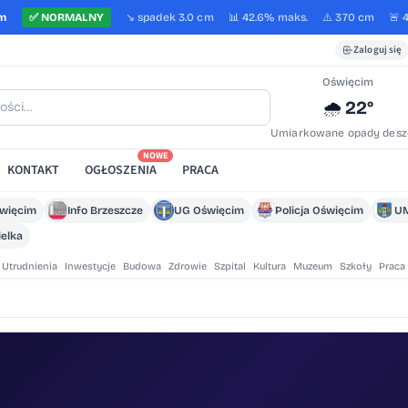
cm
✅
NORMALNY
↘️
spadek
3.0 cm
📊 42.6%
maks.
⚠️ 370 cm
🚨 
Zaloguj się
Oświęcim
22°
🌧️
Umiarkowane opady desz
NOWE
KONTAKT
OGŁOSZENIA
PRACA
święcim
Info Brzeszcze
UG Oświęcim
Policja Oświęcim
UM
elka
Utrudnienia
Inwestycje
Budowa
Zdrowie
Szpital
Kultura
Muzeum
Szkoły
Praca