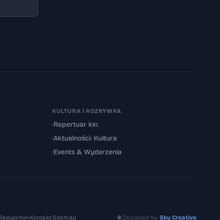
KULTURA I ROZRYWKA
›
Repertuar kin
›
Aktualności: Kultura
›
Events & Wydarzenia
Regulamin
·
Kontakt
·
Sitemap
Designed by
Sky Creative