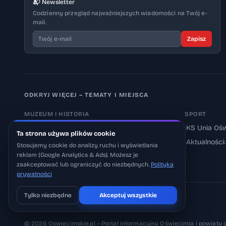
📬 Newsletter
Codzienny przegląd najważniejszych wiadomości na Twój e-
mail.
Zapisz
ODKRYJ WIĘCEJ – TEMATY I MIEJSCA
MUZEUM I HISTORIA
SPORT
›
Muzeum Auschwitz-Birkenau
›
KS Unia Ośw
Ta strona używa plików cookie
›
Aktualności: Muzeum
›
Aktualności
Stosujemy cookie do analizy ruchu i wyświetlania
reklam (Google Analytics & Ads). Możesz je
›
Aktualności: Historia
zaakceptować lub ograniczyć do niezbędnych.
Polityka
prywatności
Tylko niezbędne
Akceptuj wszystkie
Pobierz na iOS
Może później
© 2026 Oswiecimskie.pl – Portal informacyjny Oświęcimia i powiatu 