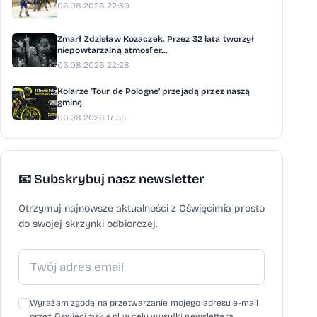
06.08.2026 22:30
Zmarł Zdzisław Kozaczek. Przez 32 lata tworzył
niepowtarzalną atmosfer...
06.08.2026 22:28
Kolarze ‘Tour de Pologne’ przejadą przez naszą
gminę
06.08.2026 17:55
📧 Subskrybuj nasz newsletter
Otrzymuj najnowsze aktualności z Oświęcimia prosto
do swojej skrzynki odbiorczej.
Wyrażam zgodę na przetwarzanie mojego adresu e-mail
przez Oswiecimskie.pl w celu wysyłki newslettera,