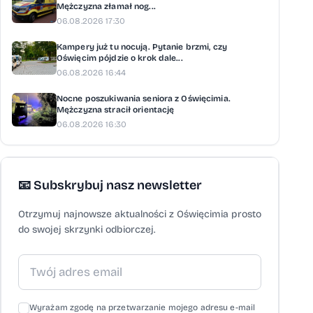
Mężczyzna złamał nog...
06.08.2026 17:30
Kampery już tu nocują. Pytanie brzmi, czy
Oświęcim pójdzie o krok dale...
06.08.2026 16:44
Nocne poszukiwania seniora z Oświęcimia.
Mężczyzna stracił orientację
06.08.2026 16:30
📧 Subskrybuj nasz newsletter
Otrzymuj najnowsze aktualności z Oświęcimia prosto
do swojej skrzynki odbiorczej.
Wyrażam zgodę na przetwarzanie mojego adresu e-mail