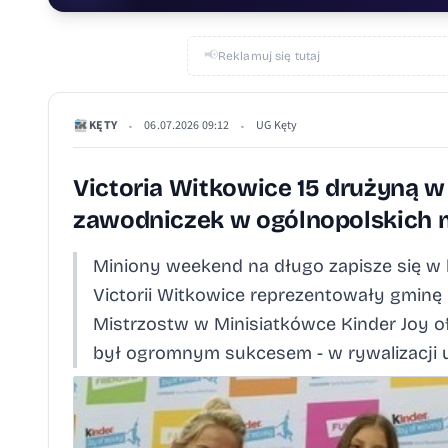
📢
Reklamuj się tutaj
KĘTY
06.07.2026 09:12
UG Kęty
•
•
Victoria Witkowice 15 drużyną 
zawodniczek w ogólnopolskich m
Miniony weekend na długo zapisze się w h
Victorii Witkowice reprezentowały gminę
Mistrzostw w Minisiatkówce Kinder Joy o
był ogromnym sukcesem - w rywalizacji uc