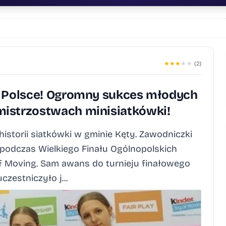
★
★
★
★
★
(2)
w Polsce! Ogromny sukces młodych
istrzostwach minisiatkówki!
istorii siatkówki w gminie Kęty. Zawodniczki
 podczas Wielkiego Finału Ogólnopolskich
f Moving. Sam awans do turnieju finałowego
zestniczyło j...