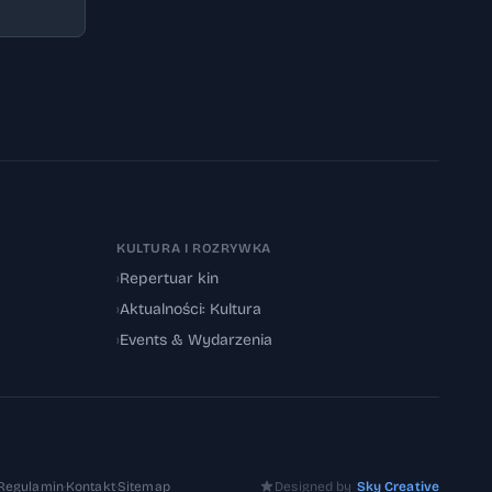
KULTURA I ROZRYWKA
›
Repertuar kin
›
Aktualności: Kultura
›
Events & Wydarzenia
Regulamin
·
Kontakt
·
Sitemap
Designed by
Sky Creative