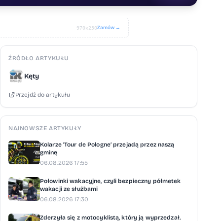
Zamów →
970×250
ŹRÓDŁO ARTYKUŁU
Kęty
Przejdź do artykułu
NAJNOWSZE ARTYKUŁY
Kolarze ‘Tour de Pologne’ przejadą przez naszą
gminę
06.08.2026 17:55
Połowinki wakacyjne, czyli bezpieczny półmetek
wakacji ze służbami
06.08.2026 17:30
Zderzyła się z motocyklistą, który ją wyprzedzał.