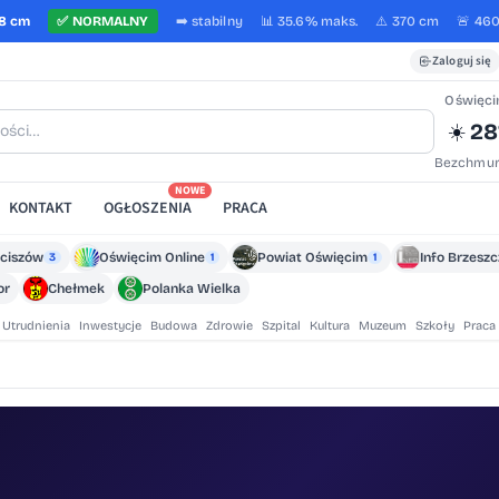
8 cm
✅
NORMALNY
➡️
stabilny
📊 35.6%
maks.
⚠️ 370 cm
🚨 46
Zaloguj się
Oświęc
28
☀️
Bezchmur
NOWE
KONTAKT
OGŁOSZENIA
PRACA
ciszów
Oświęcim Online
Powiat Oświęcim
Info Brzesz
3
1
1
or
Chełmek
Polanka Wielka
Utrudnienia
Inwestycje
Budowa
Zdrowie
Szpital
Kultura
Muzeum
Szkoły
Praca