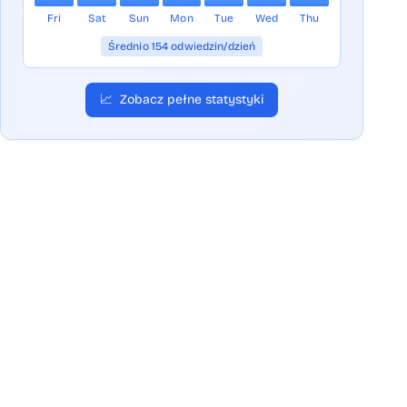
Fri
Sat
Sun
Mon
Tue
Wed
Thu
Średnio 154 odwiedzin/dzień
📈
Zobacz pełne statystyki