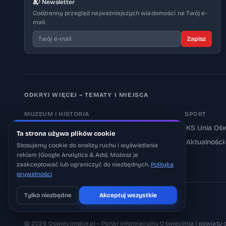
📬 Newsletter
Codzienny przegląd najważniejszych wiadomości na Twój e-
mail.
Zapisz
ODKRYJ WIĘCEJ – TEMATY I MIEJSCA
MUZEUM I HISTORIA
SPORT
›
Muzeum Auschwitz-Birkenau
›
KS Unia Ośw
Ta strona używa plików cookie
›
Aktualności: Muzeum
›
Aktualności
Stosujemy cookie do analizy ruchu i wyświetlania
reklam (Google Analytics & Ads). Możesz je
›
Aktualności: Historia
zaakceptować lub ograniczyć do niezbędnych.
Polityka
prywatności
Tylko niezbędne
Akceptuj wszystkie
Pobierz na iOS
Może później
© 2026 Oswiecimskie.pl – Portal informacyjny Oświęcimia i powiatu 