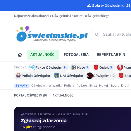
🌊
Soła w Oświęcimiu:
25
Najnowsze aktualności z Oświęcimia i powiatu oświęcimskiego
AKTUALNOŚCI
FOTOGALERIA
REPERTUAR KIN
Fakty Oświęcim
Kęty
Osiek
Prze
ŹRÓDŁA
8
7
3
Policja Oświęcim
UM Oświęcim
Oświęcim 112
Zat
Oświęcim
Wypadki
Policja
Pożary
Straż
Hokej
Sport
Drogi
TEMATY
PORTAL OŚWIĘCIMSKI
|
AKTUALNOŚCI
SYSTEM PUNKTÓW · OSWIECIMSKIE.PL
Oceniaj treści
+1 pkt
za ocenę