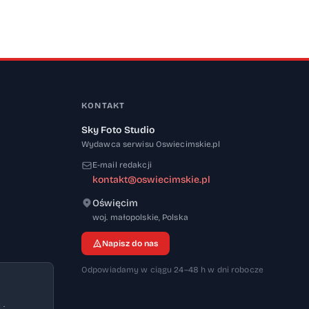
KONTAKT
Sky Foto Studio
Wydawca serwisu Oswiecimskie.pl
E-mail redakcji
kontakt@oswiecimskie.pl
Oświęcim
32-600
woj. małopolskie
,
Polska
Napisz do nas
Odpowiadamy w ciągu 24–48 h w dni robocze
 ·