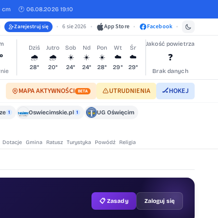
0 cm
🕐 06.08.2026 19:10
•
6 sie 2026
•
App Store
•
Facebook
•
Zarejestruj się
im
Jakość powietrza
Dziś
Jutro
Sob
Nd
Pon
Wt
Śr
°
❓
🌧️
🌧️
☀️
☀️
☀️
☁️
☁️
28°
20°
24°
24°
28°
29°
29°
nie
Brak danych
MAPA AKTYWNOŚCI
UTRUDNIENIA
🏒
HOKEJ
BETA
cze
Oswiecimskie.pl
UG Oświęcim
1
1
Dotacje
Gmina
Ratusz
Turystyka
Powódź
Religia
📋 Zasady
Zaloguj się