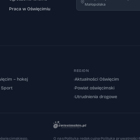
Małopolska
Praca w Oświęcimiu
REGION
ięcim – hokej
›
Aktualności Oświęcim
: Sport
›
Powiat oświęcimski
›
Utrudnienia drogowe
oświęcimskiego.
O nas
·
Polityka redakcyjna
·
Polityka prywatności
·