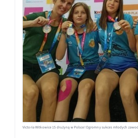
Victoria Witkowice 15 drużyną w Polsce! Ogromny sukces młodych zawod