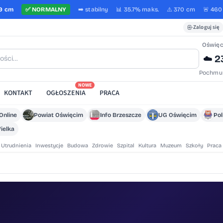
9 cm
✅
NORMALNY
➡️
stabilny
📊 35.7%
maks.
⚠️ 370 cm
🚨 460
Zaloguj się
Oświę
2
☁️
Pochmu
NOWE
KONTAKT
OGŁOSZENIA
PRACA
Online
Powiat Oświęcim
Info Brzeszcze
UG Oświęcim
Pol
ielka
Utrudnienia
Inwestycje
Budowa
Zdrowie
Szpital
Kultura
Muzeum
Szkoły
Praca