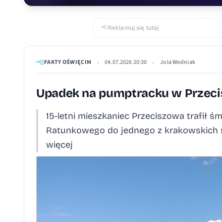
📢
Reklamuj się tutaj
FAKTY OŚWIĘCIM
04.07.2026 20:30
Jola Wodniak
•
•
Upadek na pumptracku w Przeci
15-letni mieszkaniec Przeciszowa trafił
Ratunkowego do jednego z krakowskich s
więcej