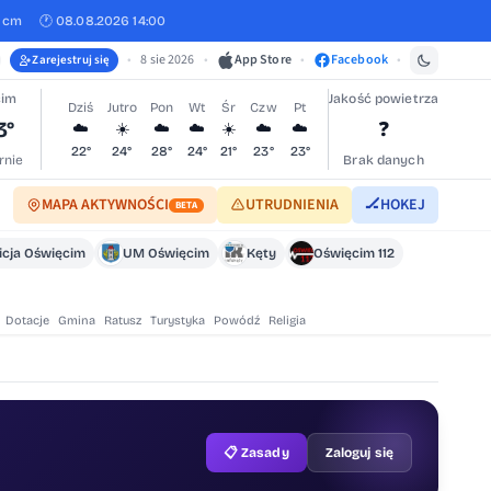
 cm
🕐 08.08.2026 14:00
•
8 sie 2026
•
App Store
•
Facebook
•
Zarejestruj się
cim
Jakość powietrza
Dziś
Jutro
Pon
Wt
Śr
Czw
Pt
3°
❓
☁️
☀️
☁️
☁️
☀️
☁️
☁️
22°
24°
28°
24°
21°
23°
23°
rnie
Brak danych
MAPA AKTYWNOŚCI
UTRUDNIENIA
🏒
HOKEJ
BETA
icja Oświęcim
UM Oświęcim
Kęty
Oświęcim 112
Dotacje
Gmina
Ratusz
Turystyka
Powódź
Religia
📋 Zasady
Zaloguj się