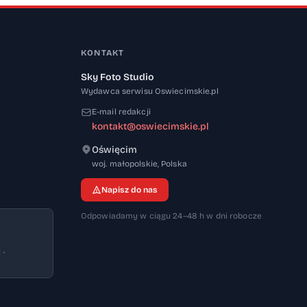
KONTAKT
Sky Foto Studio
Wydawca serwisu Oswiecimskie.pl
E-mail redakcji
kontakt@oswiecimskie.pl
Oświęcim
32-600
woj. małopolskie
,
Polska
Napisz do nas
Odpowiadamy w ciągu 24–48 h w dni robocze
 ·