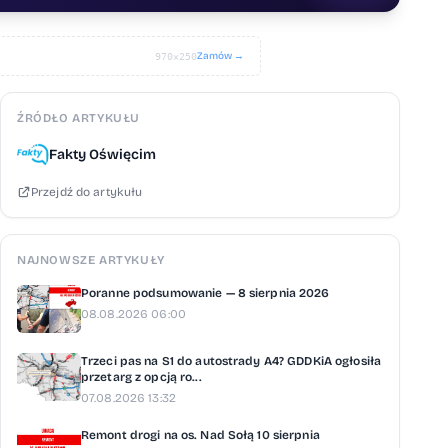
Zamów →
970×250
ŹRÓDŁO ARTYKUŁU
Fakty Oświęcim
Przejdź do artykułu
NAJNOWSZE ARTYKUŁY
Poranne podsumowanie — 8 sierpnia 2026
08.08.2026 06:00
Trzeci pas na S1 do autostrady A4? GDDKiA ogłosiła
przetarg z opcją ro...
07.08.2026 13:32
Remont drogi na os. Nad Sołą 10 sierpnia