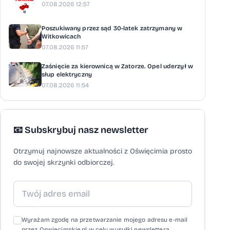
07.08.2026 12:57
Poszukiwany przez sąd 30-latek zatrzymany w
Witkowicach
07.08.2026 11:57
Zaśnięcie za kierownicą w Zatorze. Opel uderzył w
słup elektryczny
07.08.2026 11:54
📧 Subskrybuj nasz newsletter
Otrzymuj najnowsze aktualności z Oświęcimia prosto
do swojej skrzynki odbiorczej.
Wyrażam zgodę na przetwarzanie mojego adresu e-mail
przez Oswiecimskie.pl w celu wysyłki newslettera,