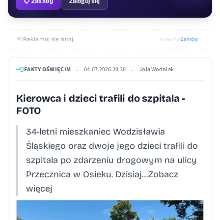
📋 Zasady
Zaloguj się
📢
Reklamuj się tutaj
Zamów →
970×250
FAKTY OŚWIĘCIM
04.07.2026 20:30
Jola Wodniak
•
•
Kierowca i dzieci trafili do szpitala -
FOTO
34-letni mieszkaniec Wodzisławia
Śląskiego oraz dwoje jego dzieci trafili do
szpitala po zdarzeniu drogowym na ulicy
Przecznica w Osieku. Dzisiaj…Zobacz
więcej