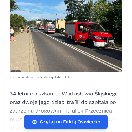
Kierowca i dzieci trafili do szpitala - FOTO
34-letni mieszkaniec Wodzisławia Śląskiego
oraz dwoje jego dzieci trafili do szpitala po
zdarzeniu drogowym na ulicy Przecznica
w Osieku. Dzisiaj, 4 lipca, około godz. 17.40
Czytaj na Fakty Oświęcim
służby ratunkowe interweniowały po