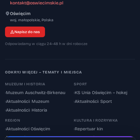
kontakt@oswiecimskie.pl
Oświęcim
32-600
woj. małopolskie
,
Polska
Napisz do nas
Odpowiadamy w ciągu 24–48 h w dni robocze
ODKRYJ WIĘCEJ – TEMATY I MIEJSCA
MUZEUM I HISTORIA
SPORT
›
Muzeum Auschwitz-Birkenau
›
KS Unia Oświęcim – hokej
›
Aktualności: Muzeum
›
Aktualności: Sport
›
Aktualności: Historia
REGION
KULTURA I ROZRYWKA
›
Aktualności Oświęcim
›
Repertuar kin
›
Powiat oświęcimski
›
Aktualności: Kultura