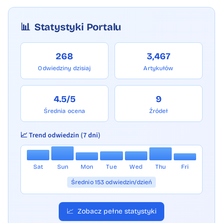
📊
Statystyki Portalu
268
3,467
Odwiedziny dzisiaj
Artykułów
4.5/5
9
Średnia ocena
Źródeł
📈 Trend odwiedzin (7 dni)
Sat
Sun
Mon
Tue
Wed
Thu
Fri
Średnio 153 odwiedzin/dzień
📈
Zobacz pełne statystyki