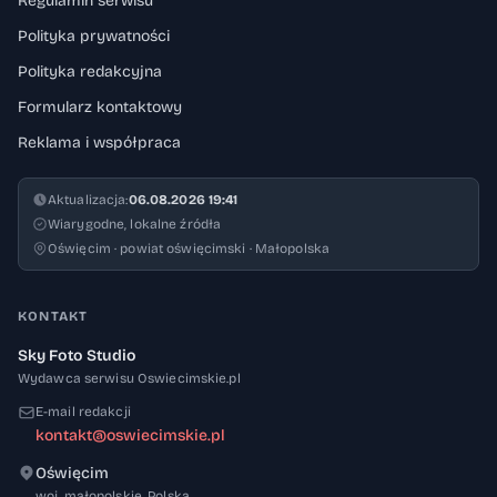
Regulamin serwisu
Polityka prywatności
Polityka redakcyjna
Formularz kontaktowy
Reklama i współpraca
Aktualizacja:
06.08.2026 19:41
Wiarygodne, lokalne źródła
Oświęcim · powiat oświęcimski · Małopolska
KONTAKT
Sky Foto Studio
Wydawca serwisu Oswiecimskie.pl
E-mail redakcji
kontakt@oswiecimskie.pl
Oświęcim
32-600
woj. małopolskie
,
Polska