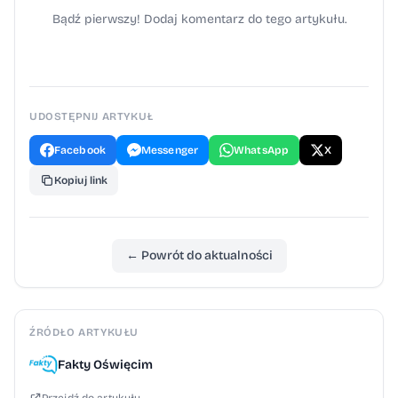
Inwestycja otrzymała dofinansowanie
Bądź pierwszy! Dodaj komentarz do tego artykułu.
z Oświęcimskiego Strategicznego Programu
Rządowego.
UDOSTĘPNIJ ARTYKUŁ
Facebook
Messenger
WhatsApp
X
Kopiuj link
← Powrót do aktualności
ŹRÓDŁO ARTYKUŁU
Fakty Oświęcim
Przejdź do artykułu