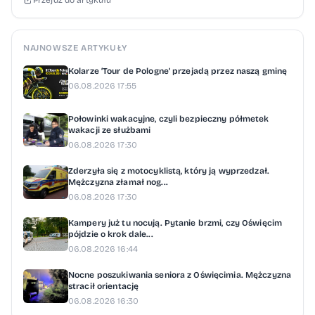
NAJNOWSZE ARTYKUŁY
Kolarze ‘Tour de Pologne’ przejadą przez naszą gminę
06.08.2026 17:55
Połowinki wakacyjne, czyli bezpieczny półmetek
wakacji ze służbami
06.08.2026 17:30
Zderzyła się z motocyklistą, który ją wyprzedzał.
Mężczyzna złamał nog...
06.08.2026 17:30
Kampery już tu nocują. Pytanie brzmi, czy Oświęcim
pójdzie o krok dale...
06.08.2026 16:44
Nocne poszukiwania seniora z Oświęcimia. Mężczyzna
stracił orientację
06.08.2026 16:30