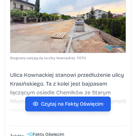
Drogowcy uwijają się na ulicy Kownackiej - FOTO
Ulica Kownackiej stanowi przedłużenie ulicy
Krasińskiego. Ta z kolei jest bajpasem
łączącym osiedle Chemików ze Starym
Miastem oraz alternatywą dla głównej arterii
Czytaj na Fakty Oświęcim
miasta, czyli ulicy Dąbrowskiego. Wraz
z nową drogą biegnącą pomiędzy ulicami
Wysokie Brzegi i Chopina, stanowiącą
Fakty Oświęcim