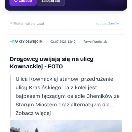
📋 Zasady
Zaloguj się
📢
Reklamuj się tutaj
Zamów →
970×250
FAKTY OŚWIĘCIM
02.07.2026 13:40
Paweł Wodniak
•
•
Drogowcy uwijają się na ulicy
Kownackiej - FOTO
Ulica Kownackiej stanowi przedłużenie
ulicy Krasińskiego. Ta z kolei jest
bajpasem łączącym osiedle Chemików ze
Starym Miastem oraz alternatywą dla…
Zobacz więcej