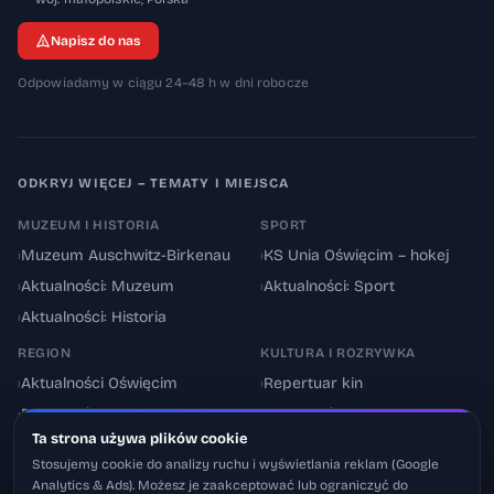
Napisz do nas
Odpowiadamy w ciągu 24–48 h w dni robocze
ODKRYJ WIĘCEJ – TEMATY I MIEJSCA
MUZEUM I HISTORIA
SPORT
›
Muzeum Auschwitz-Birkenau
›
KS Unia Oświęcim – hokej
›
Aktualności: Muzeum
›
Aktualności: Sport
›
Aktualności: Historia
REGION
KULTURA I ROZRYWKA
›
Aktualności Oświęcim
›
Repertuar kin
›
Powiat oświęcimski
›
Aktualności: Kultura
Ta strona używa plików cookie
›
Utrudnienia drogowe
›
Events & Wydarzenia
Stosujemy cookie do analizy ruchu i wyświetlania reklam (Google
Analytics & Ads). Możesz je zaakceptować lub ograniczyć do