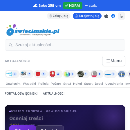
🌊
Soła:
258 cm
✅
NORM
➡️
stab.
Zaloguj się
Zarejestruj się
Menu
AKTUALNOŚCI
8
7
3
3
1
1
1
1
Oświęcim
Wypadki
Policja
Pożary
Straż
Hokej
Sport
Drogi
Utrudnienia
In
PORTAL OŚWIĘCIMSKI
|
AKTUALNOŚCI
SYSTEM PUNKTÓW · OSWIECIMSKIE.PL
Oceniaj treści
+1 pkt
za ocenę