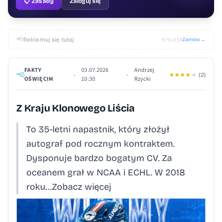
📋 Zasady
Zaloguj się
📢
Reklamuj się tutaj
Zamów →
970×250
FAKTY
03.07.2026
Andrzej
•
•
★
★
★
★
★
(2)
OŚWIĘCIM
10:30
Rzycki
Z Kraju Klonowego Liścia
To 35-letni napastnik, który złożył
autograf pod rocznym kontraktem.
Dysponuje bardzo bogatym CV. Za
oceanem grał w NCAA i ECHL. W 2018
roku…Zobacz więcej