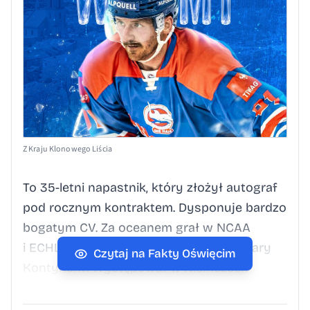
Z Kraju Klonowego Liścia
To 35-letni napastnik, który złożył autograf
pod rocznym kontraktem. Dysponuje bardzo
bogatym CV. Za oceanem grał w NCAA
i ECHL. W 2018 roku przeniósł się na Stary
Czytaj na Fakty Oświęcim
Kontynent. Występował w Niemczech
(Hannover Scorpions), we Włoszech
(Gherdeina), Szwajcarii (EHC Winterthur, HC