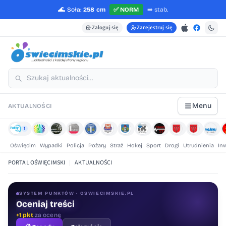
🌊
Soła:
258 cm
✅
NORM
➡️
stab.
Zaloguj się
Zarejestruj się
Menu
AKTUALNOŚCI
1
Oświęcim
Wypadki
Policja
Pożary
Straż
Hokej
Sport
Drogi
Utrudnienia
In
PORTAL OŚWIĘCIMSKI
|
AKTUALNOŚCI
SYSTEM PUNKTÓW · OSWIECIMSKIE.PL
Oceniaj treści
+1 pkt
za ocenę