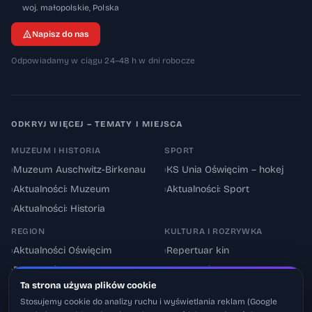
32-600
woj. małopolskie
,
Polska
Napisz do nas
Odpowiadamy w ciągu 24–48 h w dni robocze
ODKRYJ WIĘCEJ – TEMATY I MIEJSCA
MUZEUM I HISTORIA
SPORT
›
Muzeum Auschwitz-Birkenau
›
KS Unia Oświęcim – hokej
›
Aktualności: Muzeum
›
Aktualności: Sport
›
Aktualności: Historia
REGION
KULTURA I ROZRYWKA
›
Aktualności Oświęcim
›
Repertuar kin
›
Powiat oświęcimski
›
Aktualności: Kultura
Ta strona używa plików cookie
›
Utrudnienia drogowe
›
Events & Wydarzenia
Stosujemy cookie do analizy ruchu i wyświetlania reklam (Google