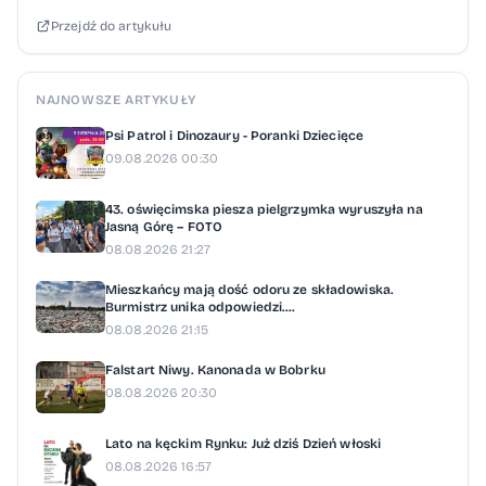
Olsson Trkulja (napastnicy).
Przejdź do artykułu
NAJNOWSZE ARTYKUŁY
Psi Patrol i Dinozaury - Poranki Dziecięce
09.08.2026 00:30
43. oświęcimska piesza pielgrzymka wyruszyła na
Jasną Górę – FOTO
08.08.2026 21:27
Mieszkańcy mają dość odoru ze składowiska.
Burmistrz unika odpowiedzi....
08.08.2026 21:15
Falstart Niwy. Kanonada w Bobrku
08.08.2026 20:30
Lato na kęckim Rynku: Już dziś Dzień włoski
08.08.2026 16:57