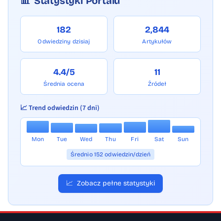
📊
Statystyki Portalu
182
2,844
Odwiedziny dzisiaj
Artykułów
4.4/5
11
Średnia ocena
Źródeł
📈 Trend odwiedzin (7 dni)
Mon
Tue
Wed
Thu
Fri
Sat
Sun
Średnio 152 odwiedzin/dzień
📈
Zobacz pełne statystyki