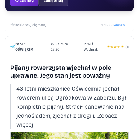
📋 Zasady
Zaloguj się
📢
Reklamuj się tutaj
Zamów →
970×250
FAKTY
02.07.2026
Paweł
•
•
★
★
★
★
★
(1)
OŚWIĘCIM
13:30
Wodniak
Pijany rowerzysta wjechał w pole
uprawne. Jego stan jest poważny
46-letni mieszkaniec Oświęcimia jechał
rowerem ulicą Ogródkowa w Zaborzu. Był
kompletnie pijany. Stracił panowanie nad
jednośladem, zjechał z drogi i…Zobacz
więcej