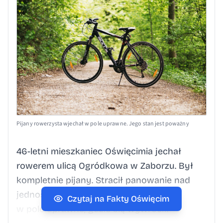
Pijany rowerzysta wjechał w pole uprawne. Jego stan jest poważny
46-letni mieszkaniec Oświęcimia jechał
rowerem ulicą Ogródkowa w Zaborzu. Był
kompletnie pijany. Stracił panowanie nad
jednośladem, zjechał z drogi i wjechał
Czytaj na Fakty Oświęcim
w pole uprawne, gdzie się wywrócił.