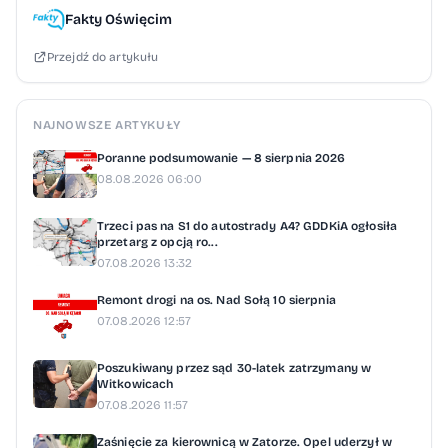
Fakty Oświęcim
Przejdź do artykułu
NAJNOWSZE ARTYKUŁY
Poranne podsumowanie — 8 sierpnia 2026
08.08.2026 06:00
Trzeci pas na S1 do autostrady A4? GDDKiA ogłosiła
przetarg z opcją ro...
07.08.2026 13:32
Remont drogi na os. Nad Sołą 10 sierpnia
07.08.2026 12:57
Poszukiwany przez sąd 30-latek zatrzymany w
Witkowicach
07.08.2026 11:57
Zaśnięcie za kierownicą w Zatorze. Opel uderzył w