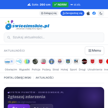
🌊
Soła:
260 cm
✅
NORM
➡️
stab.
Zaloguj się
Zarejestruj się
Menu
AKTUALNOŚCI
1
Oświęcim
Wypadki
Policja
Pożary
Straż
Hokej
Sport
Drogi
Utrudnienia
In
PORTAL OŚWIĘCIMSKI
|
AKTUALNOŚCI
SYSTEM PUNKTÓW · OSWIECIMSKIE.PL
Oceniaj treści
+1 pkt
za ocenę