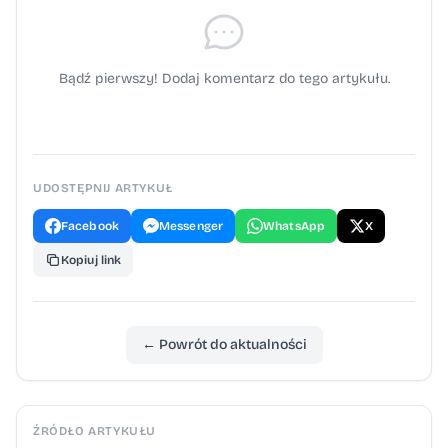
mandat w wysokości do 2500 złotych. Jeśli
sprawa trafi do sądu, grzywna może
wynieść do 5 tysięcy złotych.
Bądź pierwszy! Dodaj komentarz do tego artykułu.
UDOSTĘPNIJ ARTYKUŁ
Facebook
Messenger
WhatsApp
X
Kopiuj link
← Powrót do aktualności
ŹRÓDŁO ARTYKUŁU