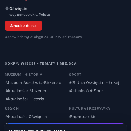
Oświęcim
32-600
woj. małopolskie
,
Polska
Napisz do nas
Odpowiadamy w ciągu 24–48 h w dni robocze
ODKRYJ WIĘCEJ – TEMATY I MIEJSCA
MUZEUM I HISTORIA
SPORT
›
Muzeum Auschwitz-Birkenau
›
KS Unia Oświęcim – hokej
›
Aktualności: Muzeum
›
Aktualności: Sport
›
Aktualności: Historia
REGION
KULTURA I ROZRYWKA
›
Aktualności Oświęcim
›
Repertuar kin
›
Powiat oświęcimski
›
Aktualności: Kultura