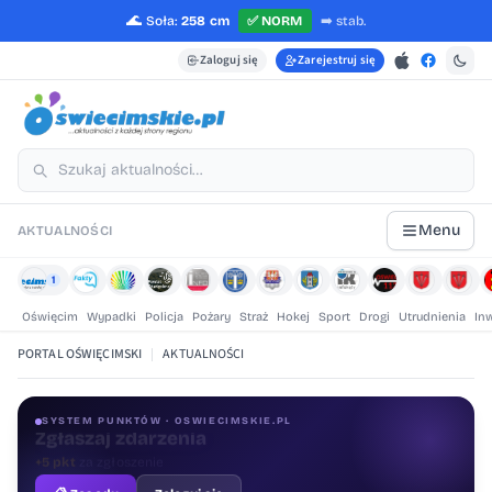
🌊
Soła:
258 cm
✅
NORM
➡️
stab.
Zaloguj się
Zarejestruj się
Menu
AKTUALNOŚCI
1
Oświęcim
Wypadki
Policja
Pożary
Straż
Hokej
Sport
Drogi
Utrudnienia
In
PORTAL OŚWIĘCIMSKI
|
AKTUALNOŚCI
SYSTEM PUNKTÓW · OSWIECIMSKIE.PL
Oceniaj treści
+1 pkt
za ocenę