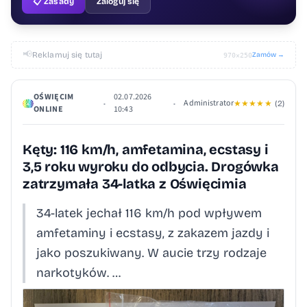
📋 Zasady
Zaloguj się
📢
Reklamuj się tutaj
Zamów →
970×250
OŚWIĘCIM
02.07.2026
Administrator
•
•
★
★
★
★
★
(2)
ONLINE
10:43
Kęty: 116 km/h, amfetamina, ecstasy i
3,5 roku wyroku do odbycia. Drogówka
zatrzymała 34-latka z Oświęcimia
34-latek jechał 116 km/h pod wpływem
amfetaminy i ecstasy, z zakazem jazdy i
jako poszukiwany. W aucie trzy rodzaje
narkotyków. …