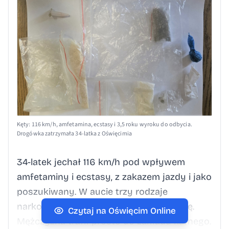
Kęty: 116 km/h, amfetamina, ecstasy i 3,5 roku wyroku do odbycia.
Drogówka zatrzymała 34-latka z Oświęcimia
34-latek jechał 116 km/h pod wpływem
amfetaminy i ecstasy, z zakazem jazdy i jako
poszukiwany. W aucie trzy rodzaje
narkotyków. Pasażerka miała marihuanę.
Czytaj na Oświęcim Online
Mężczyzna trafił prosto do zakładu karnego.