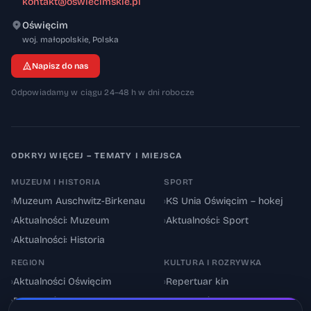
kontakt@oswiecimskie.pl
Oświęcim
32-600
woj. małopolskie
,
Polska
Napisz do nas
Odpowiadamy w ciągu 24–48 h w dni robocze
ODKRYJ WIĘCEJ – TEMATY I MIEJSCA
MUZEUM I HISTORIA
SPORT
›
Muzeum Auschwitz-Birkenau
›
KS Unia Oświęcim – hokej
›
Aktualności: Muzeum
›
Aktualności: Sport
›
Aktualności: Historia
REGION
KULTURA I ROZRYWKA
›
Aktualności Oświęcim
›
Repertuar kin
›
Powiat oświęcimski
›
Aktualności: Kultura