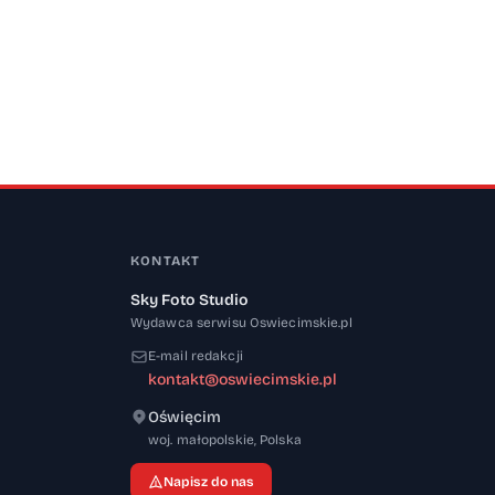
KONTAKT
Sky Foto Studio
Wydawca serwisu Oswiecimskie.pl
E-mail redakcji
kontakt@oswiecimskie.pl
Oświęcim
32-600
woj. małopolskie
,
Polska
Napisz do nas