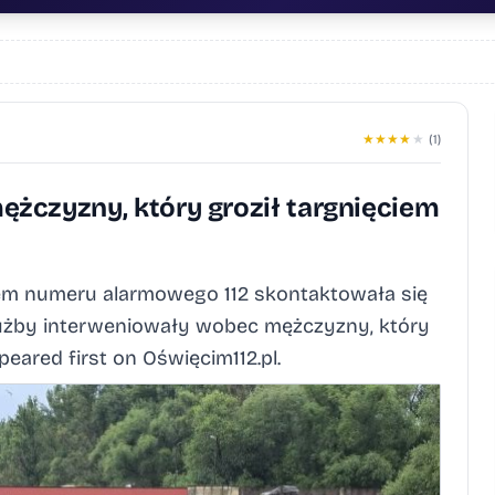
★
★
★
★
★
(1)
żczyzny, który groził targnięciem
orem numeru alarmowego 112 skontaktowała się
łużby interweniowały wobec mężczyzny, który
peared first on Oświęcim112.pl.