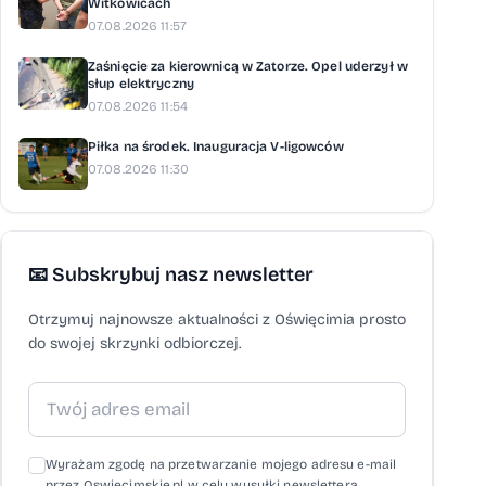
Witkowicach
07.08.2026 11:57
Zaśnięcie za kierownicą w Zatorze. Opel uderzył w
słup elektryczny
07.08.2026 11:54
Piłka na środek. Inauguracja V-ligowców
07.08.2026 11:30
📧 Subskrybuj nasz newsletter
Otrzymuj najnowsze aktualności z Oświęcimia prosto
do swojej skrzynki odbiorczej.
Wyrażam zgodę na przetwarzanie mojego adresu e-mail
przez Oswiecimskie.pl w celu wysyłki newslettera,