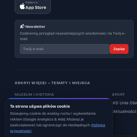
Pobierz w
App Store
📬 Newsletter
Codzienny przegląd najważniejszych wiadomości na Twój e-
mail.
Zapisz
ODKRYJ WIĘCEJ – TEMATY I MIEJSCA
MUZEUM I HISTORIA
SPORT
›
Muzeum Auschwitz-Birkenau
›
KS Unia Ośw
Ta strona używa plików cookie
›
Aktualności: Muzeum
›
Aktualności
Stosujemy cookie do analizy ruchu i wyświetlania
reklam (Google Analytics & Ads). Możesz je
›
Aktualności: Historia
zaakceptować lub ograniczyć do niezbędnych.
Polityka
prywatności