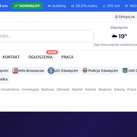
3 cm
✅
NORMALNY
➡️
stabilny
📊 36.3%
maks.
⚠️ 370 cm
🚨 46
Zaloguj się
Oświęcim
19°
☁️
Zachmurzenie umiarko
NOWE
KONTAKT
OGŁOSZENIA
PRACA
ięcim
Info Brzeszcze
UG Oświęcim
Policja Oświęcim
UM 
elka
Utrudnienia
Inwestycje
Budowa
Zdrowie
Szpital
Kultura
Muzeum
Szkoły
Praca