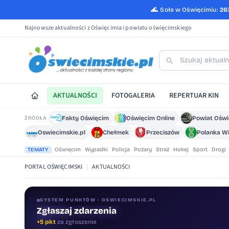
🌊
Soła w Oświęcimiu:
26
Najnowsze aktualności z Oświęcimia i powiatu oświęcimskiego
AKTUALNOŚCI
FOTOGALERIA
REPERTUAR KIN
Fakty Oświęcim
Oświęcim Online
Powiat Ośw
ŹRÓDŁA
Oswiecimskie.pl
Chełmek
Przeciszów
Polanka Wi
Oświęcim
Wypadki
Policja
Pożary
Straż
Hokej
Sport
Drogi
TEMATY
PORTAL OŚWIĘCIMSKI
|
AKTUALNOŚCI
SYSTEM PUNKTÓW · OSWIECIMSKIE.PL
Zgłaszaj zdarzenia
Oceniaj treści
+5 pkt
za zgłoszenie
+1 pkt
za ocenę