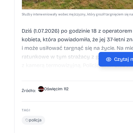
Służby interweniowały wobec mężczyzny, który groził targnięciem się na
Dziś (1.07.2026) po godzinie 18 z operator
kobieta, która powiadomiła, że jej 37-letni
i może usiłować targnąć się na życie. Na m
ratunkowe w tym strażacy z grupy wodno-
Czytaj 
z kamerą termowizyjną, Policja, ZRM oraz JR
odnaleźli mężczyznę na ulicy Solnej w Oświ
znajdowało się ponad 2 promile alkoholu. M
Oświęcim 112
tuż przy brzegu. Mężczyzna trafił do szpita
Źródło:
Specjaliści od pomocy w rozwiązywaniu pro
na terenie każdego powiatu znajduje się wiel
TAGI
gotowi pomóc w rozwiązaniu trudnych sytua
policja
Powiatowe Centrum Pomocy Rodzinie, Ośrod